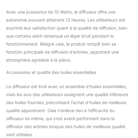
Humidificateur Veilleuse - En plus de
l'utilisation en aromathérapie, notre diffuseur
Avec une puissance de 10 Watts, le diffuseur offre une
peut également être utilisé comme
autonomie pouvant atteindre 12 heures. Les utilisateurs ont
humidificateur et veilleuse pour améliorer la
qualité de l'air dans votre maison, masquer
exprimé leur satisfaction quant à la qualité de diffusion, bien
les odeurs d'animaux domestiques ou de
que certains aient remarqué un léger bruit pendant le
fumée et protéger votre famille contre l'air
fonctionnement. Malgré cela, le produit remplit bien sa
trop sec, l'électricité statique et autres
fonction principale de diffusion d’arômes, apportant une
dommages ! Et peut être utilisé comme
veilleuse colorée pour éclairer votre vision et
atmosphère agréable à la pièce.
ajuster l'atmosphère de sommeil. DESIGN
Accessoires et qualité des huiles essentielles
UNIQUE - Notre diffuseur d'aromathérapie
pour huiles essentielles présente un aspect
moderne imitant le bois comme un
Le diffuseur est livré avec un ensemble d’huiles essentielles,
ornement, qui s'intègre naturellement dans la
mais les avis des utilisateurs soulignent une qualité inférieure
plupart des décorations intérieures. Si vous
des huiles fournies, préconisant l’achat d’huiles de meilleure
avez des questions sur le produit, n'hésitez
qualité séparément. Cela n’enlève rien à l’efficacité du
pas à nous contacter. Nous sommes
responsables de tous les problèmes avec
diffuseur lui-même, qui s’est avéré performant dans la
l'équipement et nous vous aiderons à
diffusion des arômes lorsque des huiles de meilleure qualité
trouver une solution en temps opportun.
sont utilisées.