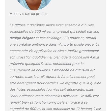
allume le diffuseur. » Diffuseur
d'aromathérapie multifonction - Ce diffuseur
d'huiles essentielles à la maison est un
Mon avis sur ce produit
appareil d'aromathérapie étonnant et
polyvalent. Il dispose d’un grand réservoir
Le diffuseur d’arômes Alexa avec ensemble d’huiles
d’eau de 500 ml facile à nettoyer, lumière de
essentielles de 500 ml est un produit qui séduit par son
respiration LED à 7 couleurs
design élégant
et son éclairage LED apaisant, offrant
(monochromatique/changement de couleur
une agréable ambiance dans n’importe quelle pièce. La
continu), 2 modes de brume : faible/élevé, 4
modes de réglage du minuteur : 1 h/3 h/6
commande via application et Alexa facilite grandement
h/ON, interrupteur de sécurité automatique -
son utilisation quotidienne, bien que la connexion Alexa
en cas de manque d’eau, le diffuseur s’éteint
présente quelques limites, notamment pour le
automatiquement. Diffuseur d'arômes 3 en 1
changement de couleurs. L’efficacité de diffusion est
Humidificateur Veilleuse - En plus de
l'utilisation en aromathérapie, notre diffuseur
correcte, mais le bruit durant le fonctionnement peut
peut également être utilisé comme
être dérangeant pour certains. Je regrette que la qualité
humidificateur et veilleuse pour améliorer la
des huiles essentielles fournies soit décevante, mais
qualité de l'air dans votre maison, masquer
l’odeur diffusée reste néanmoins plaisante. Ce diffuseur
les odeurs d'animaux domestiques ou de
fumée et protéger votre famille contre l'air
remplit bien sa fonction principale et, grâce à sa
trop sec, l'électricité statique et autres
capacité de 500 ml et son autonomie de 12 heures, il est