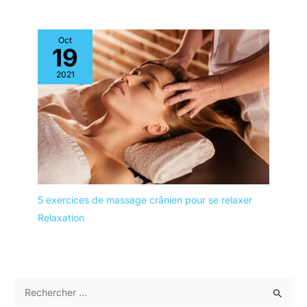
Oct
19
2021
5 exercices de massage crânien pour se relaxer
Relaxation
R