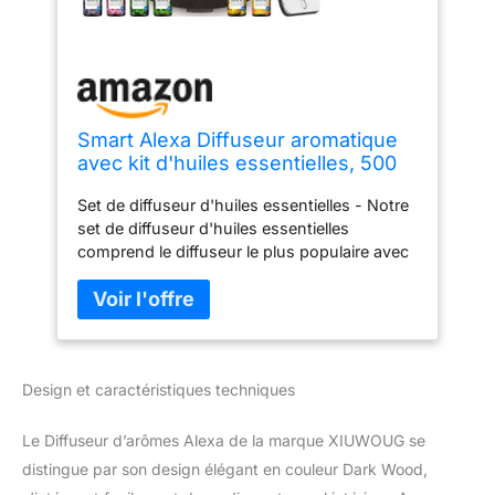
Smart Alexa Diffuseur aromatique
avec kit d'huiles essentielles, 500
ml, humidificateur d'air, compatible
Set de diffuseur d'huiles essentielles - Notre
Alexa/Google Home et application
set de diffuseur d'huiles essentielles
de contrôle, 7 LED de couleur,
comprend le diffuseur le plus populaire avec
calendrier de création et 4
un grain de bois et les 6 meilleures huiles
essentielles de plantes naturelles – lavande,
rose, arbre à thé, menthe, citron et orange
douce. Toutes les huiles essentielles sont de
qualité thérapeutique et peuvent créer un
Design et caractéristiques techniques
environnement paisible et agréable pour
vous grâce à notre diffuseur à ultrasons.
Diffuseur d'huiles essentielles intelligentes -
Le Diffuseur d’arômes Alexa de la marque XIUWOUG se
Notre diffuseur peut se connecter au WiFi
distingue par son design élégant en couleur Dark Wood,
2,4 GHz et réaliser une commande à