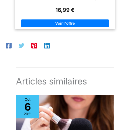
d'huiles essentielles naturelles. Que vous vous détendiez
ainsi la surchauffe. Utilisez-le
après une longue journée ou que vous commenciez votre
en toute sécurité pendant la nuit
16,99 €
matinée en pleine conscience, il s'intègre parfaitement à votre
sans aucun souci.
routine de soins personnels.
Articles similaires
Oct
6
2021