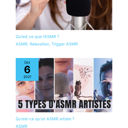
Qu’est ce que l’ASMR ?
ASMR
,
Relaxation
,
Trigger ASMR
Oct
6
2021
Qu’est-ce qu’un ASMR artiste ?
ASMR