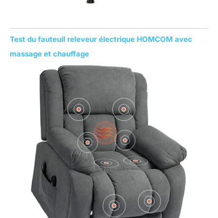
Test du fauteuil releveur électrique HOMCOM avec
massage et chauffage