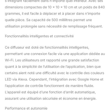
s’intégrant facilement dans n’importe quel intérieur. Avec ses
distance via l'application Tuya Smart ou
dimensions compactes de 10 x 10 x 10 cm et un poids de 840
Smart Life et vous permet de créer un horaire
régulier dans l'application, de sorte que le
grammes, il est facile à déplacer et à placer dans n’importe
diffuseur peut être utilisé chaque jour à une
quelle pièce. Sa capacité de 500 millilitres permet une
heure prédéterminée ou une heure
utilisation prolongée sans nécessité de remplissage fréquent.
spécifique de votre choix Date Travail.
Compatible avec Alexa et Google Home pour
Fonctionnalités intelligentes et connectivité
la commande vocale. Par exemple, « Alexa,
allume le diffuseur. » Diffuseur
Ce diffuseur est doté de fonctionnalités intelligentes,
d'aromathérapie multifonction - Ce diffuseur
permettant une connexion facile via une application dédiée au
d'huiles essentielles à la maison est un
appareil d'aromathérapie étonnant et
Wi-Fi. Les utilisateurs ont rapporté une grande satisfaction
polyvalent. Il dispose d’un grand réservoir
quant à la simplicité de l’utilisation de l’application, bien que
d’eau de 500 ml facile à nettoyer, lumière de
certains aient noté une difficulté avec le contrôle des couleurs
respiration LED à 7 couleurs
LED via Alexa. Cependant, l’intégration avec Google Home et
(monochromatique/changement de couleur
continu), 2 modes de brume : faible/élevé, 4
l’application de contrôle fonctionnent de manière fluide.
modes de réglage du minuteur : 1 h/3 h/6
L’appareil est équipé d’une fonction d’arrêt automatique,
h/ON, interrupteur de sécurité automatique -
assurant une utilisation sécurisée et économe en énergie.
en cas de manque d’eau, le diffuseur s’éteint
automatiquement. Diffuseur d'arômes 3 en 1
Performance et autonomie