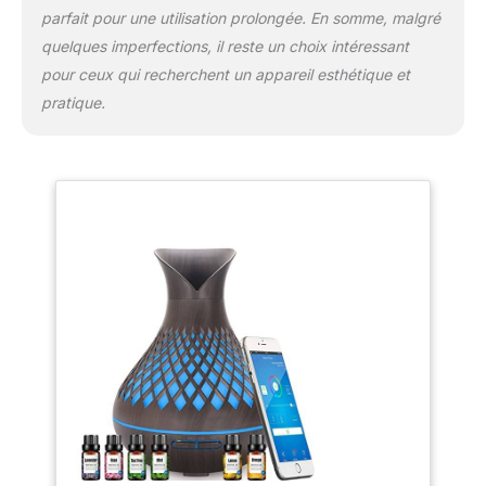
dommages ! Et peut être utilisé comme
parfait pour une utilisation prolongée. En somme, malgré
veilleuse colorée pour éclairer votre vision et
quelques imperfections, il reste un choix intéressant
ajuster l'atmosphère de sommeil. DESIGN
UNIQUE - Notre diffuseur d'aromathérapie
pour ceux qui recherchent un appareil esthétique et
pour huiles essentielles présente un aspect
pratique.
moderne imitant le bois comme un
ornement, qui s'intègre naturellement dans la
plupart des décorations intérieures. Si vous
avez des questions sur le produit, n'hésitez
pas à nous contacter. Nous sommes
responsables de tous les problèmes avec
l'équipement et nous vous aiderons à
trouver une solution en temps opportun.