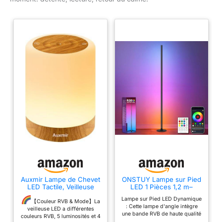
Auxmir Lampe de Chevet
ONSTUY Lampe sur Pied
LED Tactile, Veilleuse
LED 1 Pièces 1,2 m–
Bébé Rechargeable, Brun
Lampadaire Dimmable
Lampe sur Pied LED Dynamique
Clair
RGBW pour Salon avec
【Couleur RVB & Mode】La
: Cette lampe d'angle intègre
Télécommande et
veilleuse LED a différentes
une bande RVB de haute qualité
Application,16 Millions de
couleurs RVB, 5 luminosités et 4
qui offre une lumière douce