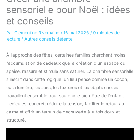
sensorielle pour Noël : idées
et conseils
Par
Clémentine Rivemaine
/
16 mai 2026
/
9 minutes de
lecture
/
Autres conseils détente
À l’approche des fêtes, certaines familles cherchent moins
l’accumulation de cadeaux que la création d’un espace qui
apaise, rassure et stimule sans saturer. La chambre sensorielle
s’inscrit dans cette logique: un lieu pensé comme un cocon,
où la lumière, les sons, les textures et les objets choisis
travaillent ensemble pour soutenir le bien-être de l’enfant.
L’enjeu est concret: réduire la tension, faciliter le retour au
calme et offrir un terrain de découverte à la fois doux et
structuré.