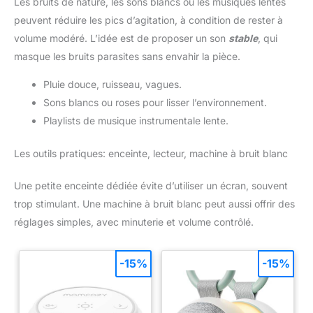
Les bruits de nature, les sons blancs ou les musiques lentes
extérieures qui peuvent créer
autres s'allument. Il y a des crochets à côté de chaque ampoule
une atmosphère chaleureuse et
peuvent réduire les pics d’agitation, à condition de rester à
qui peuvent être suspendus et installés là où vous en avez
charmante pour la chambre,
besoin. La conception de connexion de bout en bout peut
Noël, le jardin, le mariage, la
volume modéré. L’idée est de proposer un son
stable
, qui
connecter plusieurs fils ensemble pour une installation facile et
fête, la porte, l'Halloween,
une extension illimitée pour répondre à vos besoins
l'arbre de Noël et ainsi de suite
masque les bruits parasites sans envahir la pièce.
d'utilisation. Décoration d'ampoule extérieure de fil pour la
fête, mariage, vacances, Patio, Arcade, jardin, Cour, terrasse et
Pluie douce, ruisseau, vagues.
bar. [service à la clientèle et garantie] 2 ampoules g40 de
remplacement sont incluses dans l'emballage, veuillez prendre
Sons blancs ou roses pour lisser l’environnement.
soin de vous dès réception. Si vous avez des questions,
n'hésitez pas à nous contacter, nous vous répondrons dans les
Playlists de musique instrumentale lente.
24 heures.
Les outils pratiques: enceinte, lecteur, machine à bruit blanc
Une petite enceinte dédiée évite d’utiliser un écran, souvent
trop stimulant. Une machine à bruit blanc peut aussi offrir des
réglages simples, avec minuterie et volume contrôlé.
-15%
-15%