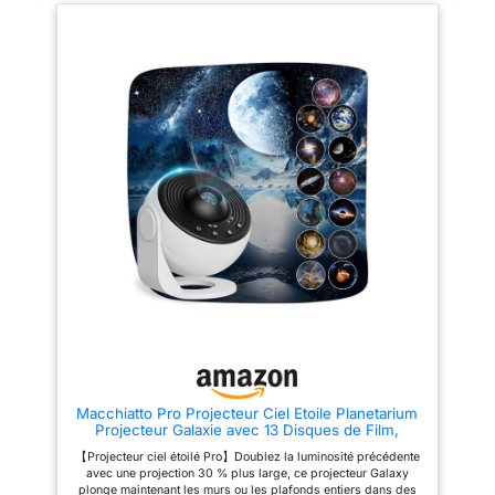
utilisant des motifs de
pour le sommeil ou une
brouillard et d'étoiles
projection plus lumineuse pour
individuels ou combinés, vous
une atmosphère d'ambiance –
pouvez créer 26 projections de
ce projecteur répond
lumière stellaire différentes. 5
parfaitement à tous vos besoins
niveaux de luminosité et de
individuels. 【Col de cygne à
vitesse : avec la télécommande
360° pour une projection
infrarouge incluse, vous pouvez
nette】Ce projecteur d'étoiles
régler la luminosité et la vitesse
est doté d'un objectif de
du projecteur étoiles Nebula sur
projection haute résolution et
cinq niveaux. Réglez la
d'un col de cygne métallique
luminosité et la vitesse selon
flexible, orientable et pliable à
vos préférences et profitez de
360°. Il comprend 4 disques de
la beauté du cosmos et de la
projection de haute qualité avec
Voie lactée. Veilleuse pour
des motifs tels que planètes,
enfants Rocket 6 couleurs : la
ange, une créature marine
fusée à l'intérieur du projecteur
mythique et galaxie. Vous
d'étoiles avec astronaute assis
pouvez ajuster et fixer l'angle
fonctionne également comme
de projection à volonté –
veilleuse pour les enfants. Il
projetant ainsi des images
dispose de six modes de
nettes et lumineuses au plafond,
couleur (jaune, rouge, vert, bleu,
sur le toit intérieur du véhicule
violet et dégradé). Idéal pour
ou sur de grandes surfaces
les chambres, les crèches et les
murales. Ce projecteur de
Macchiatto Pro Projecteur Ciel Etoile Planetarium
salles de jeux Deux méthodes
galaxie réglable pour chambre
Projecteur Galaxie avec 13 Disques de Film,
de contrôle et modes de
élimine les angles morts et crée
Veilleuse Projecteur Réglage de Rotation à
minuterie : les effets de
facilement à tout moment une
【Projecteur ciel étoilé Pro】Doublez la luminosité précédente
360°pour Chambre Plafond Cadeaux Enfants
brouillard, lumière stellaire,
atmosphère spatiale immersive
avec une projection 30 % plus large, ce projecteur Galaxy
Adultes
luminosité et vitesse de ce
et à grande échelle.
plonge maintenant les murs ou les plafonds entiers dans des