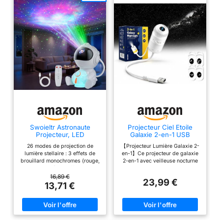
trouver naturellement sa place
transforme en applique, lampe de chevet ou lanterne portable
chez vous. Elle apporte une
pour la chambre, la salle de jeux, le camping et les
lumière d'ambiance agréable
déplacements. Un cadeau original pour les gamers et les
aussi bien pour les fêtes de fin
créatifs – pour Noël, un anniversaire ou simplement pour faire
d'année, les soirées entre amis,
plaisir
les anniversaires, que pour vos
moments de détente au
quotidien.
Swoieltr Astronaute
Projecteur Ciel Etoile
Projecteur, LED
Galaxie 2-en-1 USB
Projecteur Ciel Etoile
Veilleuse Dimmable 360°
26 modes de projection de
【Projecteur Lumière Galaxie 2-
Veilleuse
Rotation
lumière stellaire : 3 effets de
en-1】Ce projecteur de galaxie
brouillard monochromes (rouge,
2-en-1 avec veilleuse nocturne
vert, bleu) + 3 effets de
allie une projection
brouillard de couleurs
époustouflante de ciel étoilé à
16,89 €
23,99 €
mélangées (rouge-vert, rouge-
une veilleuse colorée, douce,
13,71 €
bleu, bleu-vert) + 2 effets de
dimmable et respectueuse des
brouillard dégradés (dégradé
yeux. Équipé de deux boutons
de 2 couleurs, dégradé de 3
séparés pour les modes
couleurs). 2 modes de lumière
projection et veilleuse – que ce
verte (fixe/clignotante). En
soit pour une lumière apaisante