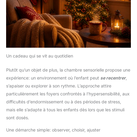
Un cadeau qui se vit au quotidien
Plutôt qu’un objet de plus, la chambre sensorielle propose une
expérience: un environnement où l’enfant peut
se recentrer
,
s’apaiser ou explorer à son rythme. L’approche attire
particulièrement les foyers confrontés à l’hypersensibilité, aux
difficultés d’endormissement ou à des périodes de stress,
mais elle s’adapte à tous les enfants dès lors que les stimuli
sont dosés.
Une démarche simple: observer, choisir, ajuster