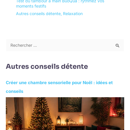
Test du tambour à main BuoQua : rythmez vos
moments festifs
Autres conseils détente
,
Relaxation
R
e
c
Autres conseils détente
h
e
Créer une chambre sensorielle pour Noël : idées et
r
conseils
c
h
e
r