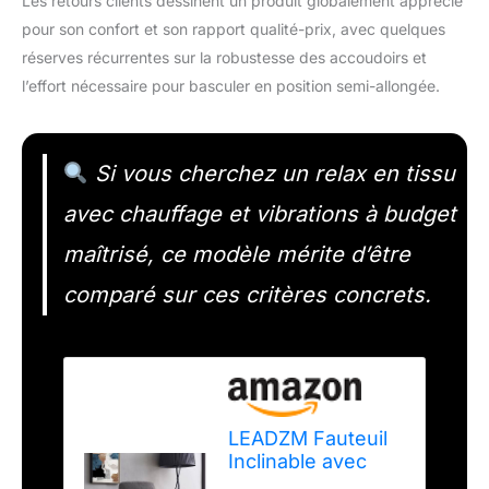
Les retours clients dessinent un produit globalement apprécié
pour son confort et son rapport qualité-prix, avec quelques
réserves récurrentes sur la robustesse des accoudoirs et
l’effort nécessaire pour basculer en position semi-allongée.
Si vous cherchez un relax en tissu
avec chauffage et vibrations à budget
maîtrisé, ce modèle mérite d’être
comparé sur ces critères concrets.
LEADZM Fauteuil
Inclinable avec
Massage