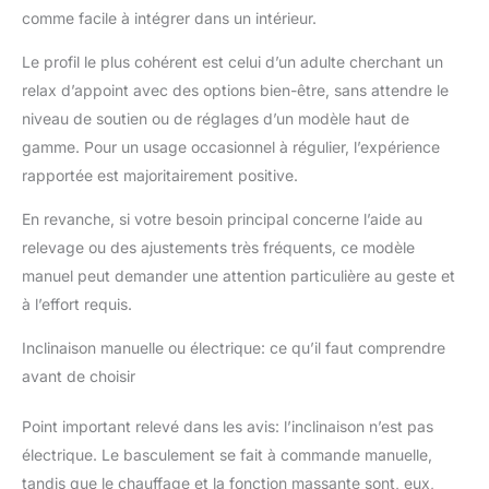
réglable (jusqu'à 135°)
comme facile à intégrer dans un intérieur.
et position du repose
pied ajustable
Le profil le plus cohérent est celui d’un adulte cherchant un
CONCEPTION,
relax d’appoint avec des options bien-être, sans attendre le
FABRICATION DE
niveau de soutien ou de réglages d’un modèle haut de
QUALITÉ : châssis en
acier robuste : usage
gamme. Pour un usage occasionnel à régulier, l’expérience
pérenne en toute
rapportée est majoritairement positive.
sécurité - agréable au
toucher et facile à
En revanche, si votre besoin principal concerne l’aide au
nettoyer avec un
relevage ou des ajustements très fréquents, ce modèle
chiffon humide -
manuel peut demander une attention particulière au geste et
Montage facile, rapide
POCHE DE
à l’effort requis.
RANGEMENT : fauteuil
Inclinaison manuelle ou électrique: ce qu’il faut comprendre
massant relaxant avec
poche de rangement
avant de choisir
intégrée : pratique pour
ranger vos
Point important relevé dans les avis: l’inclinaison n’est pas
télécommandes,
électrique. Le basculement se fait à commande manuelle,
magazines ou
tandis que le chauffage et la fonction massante sont, eux,
autres.Fauteuil est