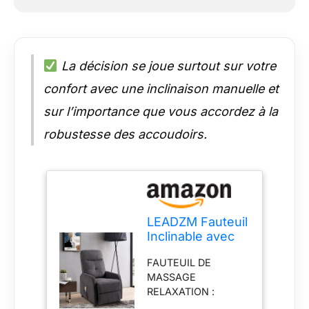
La décision se joue surtout sur votre
confort avec une inclinaison manuelle et
sur l’importance que vous accordez à la
robustesse des accoudoirs.
LEADZM Fauteuil
Inclinable avec
Massage
FAUTEUIL DE
Électrique,
MASSAGE
Chauffage
RELAXATION :
fauteuil de massage