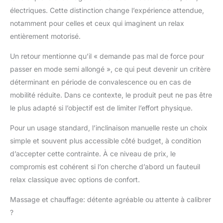
fabriqué à partir de bois
électriques. Cette distinction change l’expérience attendue,
certifié FSC 100%
notamment pour celles et ceux qui imaginent un relax
SERVICE: En raison de
entièrement motorisé.
la nature spécifique du
matériau de la console
Un retour mentionne qu’il « demande pas mal de force pour
de table, nous vous
passer en mode semi allongé », ce qui peut devenir un critère
recommandons, dans
déterminant en période de convalescence ou en cas de
votre intérêt, de la
vérifier dès réception et
mobilité réduite. Dans ce contexte, le produit peut ne pas être
de nous contacter en
le plus adapté si l’objectif est de limiter l’effort physique.
cas de problème
【REMARQUE
Pour un usage standard, l’inclinaison manuelle reste un choix
IMPORTANTE】 La
simple et souvent plus accessible côté budget, à condition
télécommande de ce
d’accepter cette contrainte. À ce niveau de prix, le
fauteuil ne contrôle pas
l'inclinaison du dossier.
compromis est cohérent si l’on cherche d’abord un fauteuil
Il est donc nécessaire
relax classique avec options de confort.
de contrôler
manuellement
Massage et chauffage: détente agréable ou attente à calibrer
l'inclinaison du dossier,
?
ce qui n'est pas