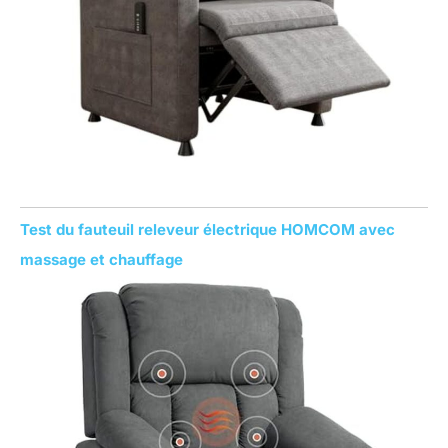
Test du fauteuil releveur électrique HOMCOM avec
massage et chauffage