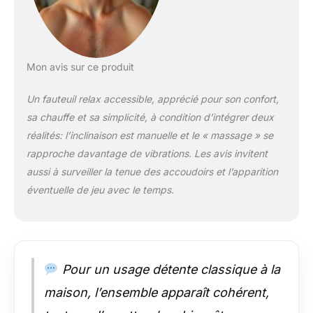
repose pied ajustable
CONCEPTION,
FABRICATION DE
QUALITÉ : châssis en
acier robuste : usage
Mon avis sur ce produit
pérenne en toute
sécurité - agréable au
Un fauteuil relax accessible, apprécié pour son confort,
toucher et facile à
sa chauffe et sa simplicité, à condition d’intégrer deux
nettoyer avec un
réalités: l’inclinaison est manuelle et le « massage » se
chiffon humide -
Montage facile,
rapproche davantage de vibrations. Les avis invitent
rapide POCHE DE
aussi à surveiller la tenue des accoudoirs et l’apparition
RANGEMENT :
éventuelle de jeu avec le temps.
fauteuil massant
relaxant avec poche
de rangement
intégrée : pratique
pour ranger vos
Pour un usage détente classique à la
télécommandes,
magazines ou
maison, l’ensemble apparaît cohérent,
autres.Fauteuil est