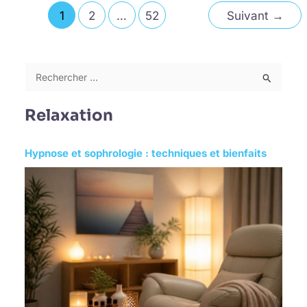
1
2
…
52
Suivant
→
R
e
Relaxation
c
h
Hypnose et sophrologie : techniques et bienfaits
e
r
c
h
e
r
: