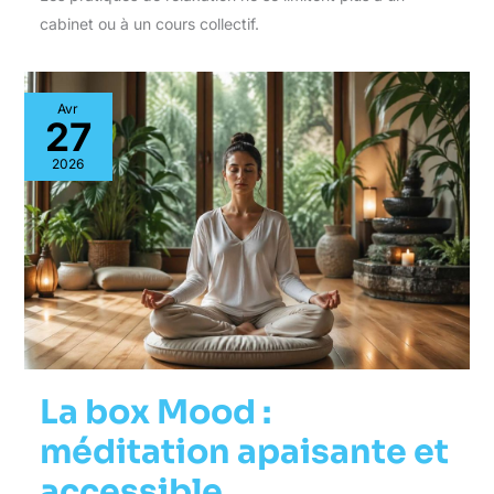
cabinet ou à un cours collectif.
Avr
27
2026
La box Mood :
méditation apaisante et
accessible