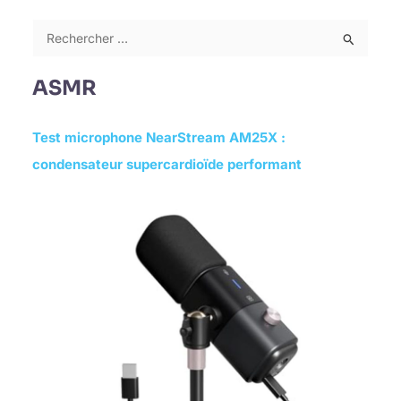
R
e
ASMR
c
h
Test microphone NearStream AM25X :
e
condensateur supercardioïde performant
r
c
h
e
r
: