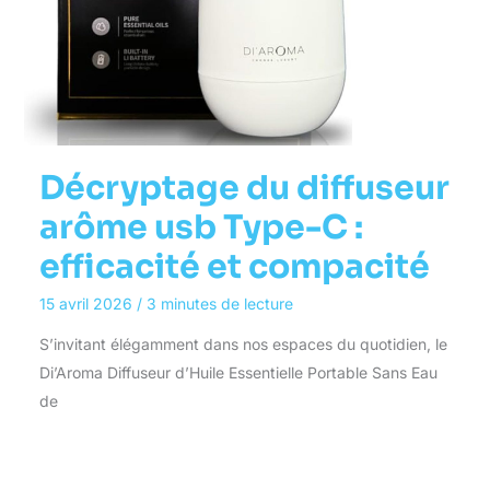
Décryptage du diffuseur
arôme usb Type-C :
efficacité et compacité
15 avril 2026
/
3 minutes de lecture
S’invitant élégamment dans nos espaces du quotidien, le
Di’Aroma Diffuseur d’Huile Essentielle Portable Sans Eau
de