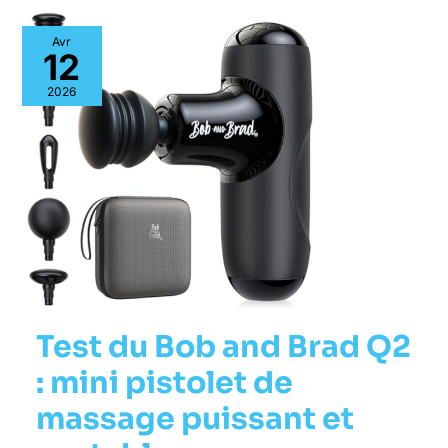
Avr
12
2026
Test du Bob and Brad Q2
: mini pistolet de
massage puissant et