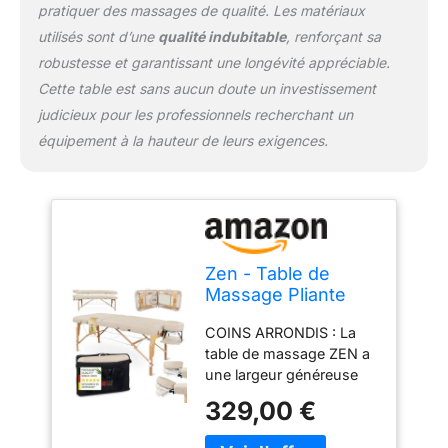
parfaitement à la forme
pratiquer des massages de qualité. Les matériaux
de la tête. CONFORT
utilisés sont d’une
qualité indubitable
, renforçant sa
OPTIMAL : Notre table de
robustesse et garantissant une longévité appréciable.
traitement en bois massif
Cette table est sans aucun doute un investissement
est dotée d'un coussin
judicieux pour les professionnels recherchant un
de 7,5 cm d'épaisseur en
mousse durable,
équipement à la hauteur de leurs exigences.
recouvert de similicuir
oléo-hydrofuge pour un
confort de couchage
exceptionnel.
Zen - Table de
Massage Pliante
Professionnelle en
COINS ARRONDIS : La
Bois Massif -
table de massage ZEN a
Mobile, Réglable,
une largeur généreuse
Coins Arrondis -
de 76 cm et des coins
Crème
329,00 €
arrondis qui facilitent les
applications corporelles