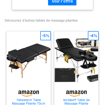
rapprochées. Grâce au
système innovant
Autolock, le montage et
le démontage sont
Découvrez d’autres tables de massage pliantes
rapides et faciles. HAUTE
RESISTANCE : Peut
supporter jusqu'à 250kg
-5%
-4%
en dynamique et jusqu'à
1000kg en statique. Un
double verrouillage des
pieds garantit une
stabilité supplémentaire,
tandis que les pieds en
caoutchouc et les roues
de réglage assurent une
meilleure stabilité et une
meilleure prise en main.
POINTS FORTS : La table
de massage est livrée
avec des accessoires
Yaheetech Table
tectake® Table de
tels qu'une têtière
Massage Pliante 70cm
Massage Pliante