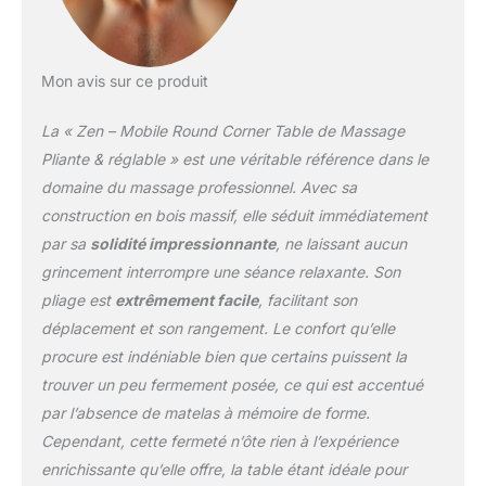
meilleure prise en main.
POINTS FORTS : La table
de massage est livrée
Mon avis sur ce produit
avec des accessoires
tels qu'une têtière
La « Zen – Mobile Round Corner Table de Massage
ergonomique en
aluminium, un sac de
Pliante & réglable » est une véritable référence dans le
transport pratique et une
domaine du massage professionnel. Avec sa
boucle de bras réglable
construction en bois massif, elle séduit immédiatement
sous la têtière pour
par sa
solidité impressionnante
, ne laissant aucun
poser confortablement
les bras en position
grincement interrompre une séance relaxante. Son
ventrale. RÉGLABLE EN
pliage est
extrêmement facile
, facilitant son
HAUTEUR : Grâce au
déplacement et son rangement. Le confort qu’elle
réglage en hauteur, il est
procure est indéniable bien que certains puissent la
possible de choisir une
hauteur de support de
trouver un peu fermement posée, ce qui est accentué
64 cm à 85 cm. En outre,
par l’absence de matelas à mémoire de forme.
le fauteuil d'esthétique
Cependant, cette fermeté n’ôte rien à l’expérience
dispose d'une têtière
enrichissante qu’elle offre, la table étant idéale pour
réglable qui s'adapte