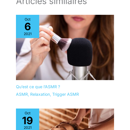
Articles similaires
séances de massage, de
tatouage ou d'esthétique.
MOBILITÉ ET FONCTIONNALITÉ
À VOTRE SERVICE : Emportez
Oct
votre pratique où vous le
6
souhaitez avec notre table
pliante massage, équipée d'une
fonction de transport pratique.
2021
Que vous soyez un
professionnel itinérant en
massage, tatouage, ou
esthétique, cette table légère
avec sa housse de transport
vous permet de proposer vos
services de manière
professionnelle partout où vous
allez.
Qu’est ce que l’ASMR ?
ASMR
,
Relaxation
,
Trigger ASMR
Oct
19
2021