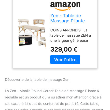
Zen - Table de
Massage Pliante
Professionnelle en
COINS ARRONDIS : La
Bois Massif -
table de massage ZEN a
Mobile, Réglable,
une largeur généreuse
Coins Arrondis -
de 76 cm et des coins
Crème
329,00 €
arrondis qui facilitent les
applications corporelles
rapprochées. Grâce au
système innovant
Autolock, le montage et
le démontage sont
Découverte de la table de massage Zen
rapides et faciles. HAUTE
RESISTANCE : Peut
La Zen – Mobile Round Corner Table de Massage Pliante &
supporter jusqu'à 250kg
en dynamique et jusqu'à
réglable est un produit qui a su attirer mon attention grâce à
1000kg en statique. Un
ses caractéristiques de confort et de praticité. Cette table,
double verrouillage des
avec ses coins arrondis et son look élégant en crème, promet