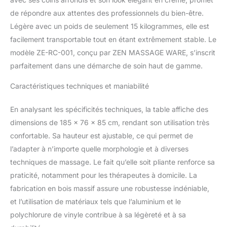
pieds garantit une
de répondre aux attentes des professionnels du bien-être.
stabilité supplémentaire,
Légère avec un poids de seulement 15 kilogrammes, elle est
tandis que les pieds en
caoutchouc et les roues
facilement transportable tout en étant extrêmement stable. Le
de réglage assurent une
modèle ZE-RC-001, conçu par ZEN MASSAGE WARE, s’inscrit
meilleure stabilité et une
parfaitement dans une démarche de soin haut de gamme.
meilleure prise en main.
POINTS FORTS : La table
Caractéristiques techniques et maniabilité
de massage est livrée
avec des accessoires
En analysant les spécificités techniques, la table affiche des
tels qu'une têtière
ergonomique en
dimensions de 185 x 76 x 85 cm, rendant son utilisation très
aluminium, un sac de
confortable. Sa hauteur est ajustable, ce qui permet de
transport pratique et une
l’adapter à n’importe quelle morphologie et à diverses
boucle de bras réglable
techniques de massage. Le fait qu’elle soit pliante renforce sa
sous la têtière pour
praticité, notamment pour les thérapeutes à domicile. La
poser confortablement
les bras en position
fabrication en bois massif assure une robustesse indéniable,
ventrale. RÉGLABLE EN
et l’utilisation de matériaux tels que l’aluminium et le
HAUTEUR : Grâce au
polychlorure de vinyle contribue à sa légèreté et à sa
réglage en hauteur, il est