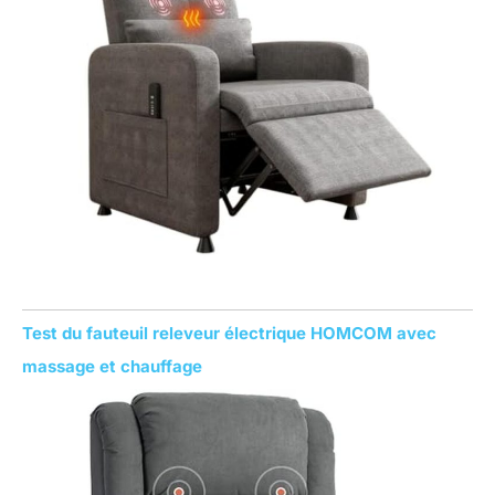
Test du fauteuil releveur électrique HOMCOM avec
massage et chauffage