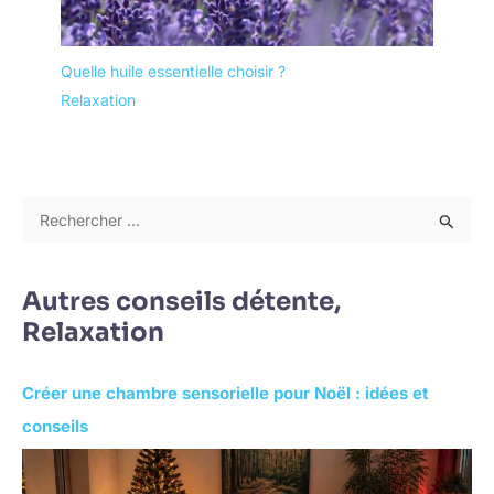
Quelle huile essentielle choisir ?
Relaxation
R
e
c
Autres conseils détente,
h
Relaxation
e
r
Créer une chambre sensorielle pour Noël : idées et
c
conseils
h
e