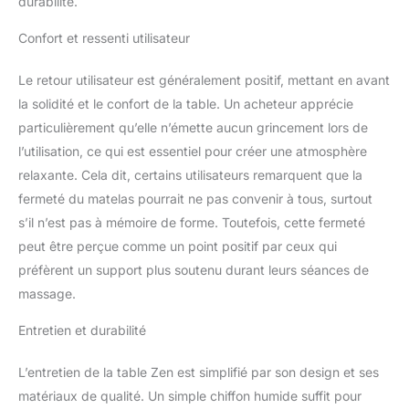
durabilité.
possible de choisir une
hauteur de support de
Confort et ressenti utilisateur
64 cm à 85 cm. En outre,
le fauteuil d'esthétique
dispose d'une têtière
Le retour utilisateur est généralement positif, mettant en avant
réglable qui s'adapte
la solidité et le confort de la table. Un acheteur apprécie
parfaitement à la forme
particulièrement qu’elle n’émette aucun grincement lors de
de la tête. CONFORT
l’utilisation, ce qui est essentiel pour créer une atmosphère
OPTIMAL : Notre table de
relaxante. Cela dit, certains utilisateurs remarquent que la
traitement en bois massif
est dotée d'un coussin
fermeté du matelas pourrait ne pas convenir à tous, surtout
de 7,5 cm d'épaisseur en
s’il n’est pas à mémoire de forme. Toutefois, cette fermeté
mousse durable,
peut être perçue comme un point positif par ceux qui
recouvert de similicuir
préfèrent un support plus soutenu durant leurs séances de
oléo-hydrofuge pour un
confort de couchage
massage.
exceptionnel.
Entretien et durabilité
L’entretien de la table Zen est simplifié par son design et ses
matériaux de qualité. Un simple chiffon humide suffit pour