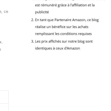
e, ce
x.
s