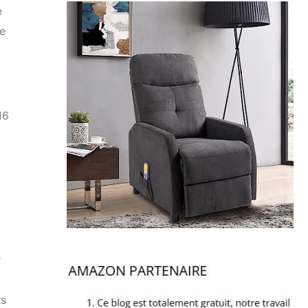
e
de
16
r
ts