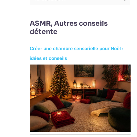
R
e
c
ASMR, Autres conseils
h
détente
e
Créer une chambre sensorielle pour Noël :
r
idées et conseils
c
h
e
r
: