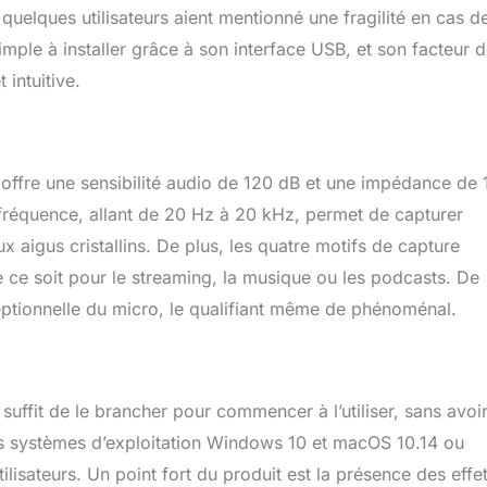
ublic grâce au trésor d'échantillons audio HD inclus
 quelques utilisateurs aient mentionné une fragilité en cas d
mple à installer grâce à son interface USB, et son facteur 
 intuitive.
l offre une sensibilité audio de 120 dB et une impédance de 
 fréquence, allant de 20 Hz à 20 kHz, permet de capturer
aigus cristallins. De plus, les quatre motifs de capture
que ce soit pour le streaming, la musique ou les podcasts. De
eptionnelle du micro, le qualifiant même de phénoménal.
l suffit de le brancher pour commencer à l’utiliser, sans avoi
es systèmes d’exploitation Windows 10 et macOS 10.14 ou
utilisateurs. Un point fort du produit est la présence des effe