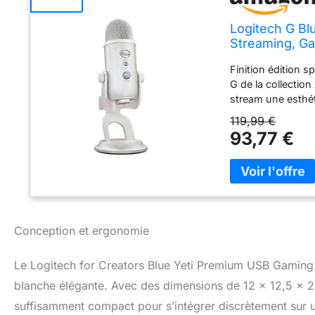
Logitech G Bl
Streaming, G
Finition édition s
G de la collection
stream une esthét
Aurora : Téléchar
119,99 €
de votre équipeme
93,77 €
VO!CE : Le Yeti, 
des effets vocaux
par NVIDIA Broadc
Chipmunk, le micr
voix pour enthous
Utilisez le Yeti 
Conception et ergonomie
instantanée Suspe
microphone cardio
garantir un son cl
Le Logitech for Creators Blue Yeti Premium USB Gaming M
condensateur Blue
blanche élégante. Avec des dimensions de 12 x 12,5 x 29
équipement Logite
suffisamment compact pour s’intégrer discrètement sur u
microphone USB B