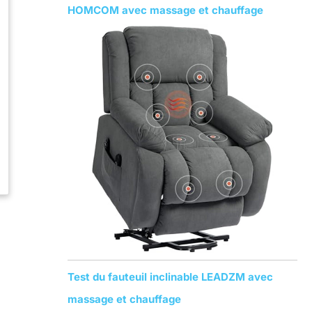
HOMCOM avec massage et chauffage
Test du fauteuil inclinable LEADZM avec
massage et chauffage