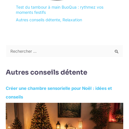
Test du tambour à main BuoQua : rythmez vos
moments festifs
Autres conseils détente
,
Relaxation
R
e
c
Autres conseils détente
h
e
Créer une chambre sensorielle pour Noël : idées et
r
conseils
c
h
e
r