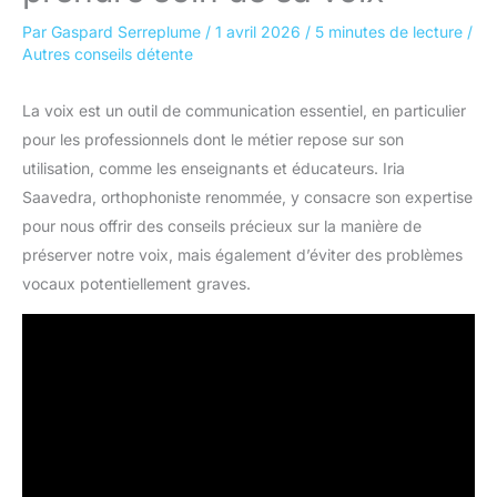
Par
Gaspard Serreplume
/
1 avril 2026
/
5 minutes de lecture
/
Autres conseils détente
La voix est un outil de communication essentiel, en particulier
pour les professionnels dont le métier repose sur son
utilisation, comme les enseignants et éducateurs. Iria
Saavedra, orthophoniste renommée, y consacre son expertise
pour nous offrir des conseils précieux sur la manière de
préserver notre voix, mais également d’éviter des problèmes
vocaux potentiellement graves.