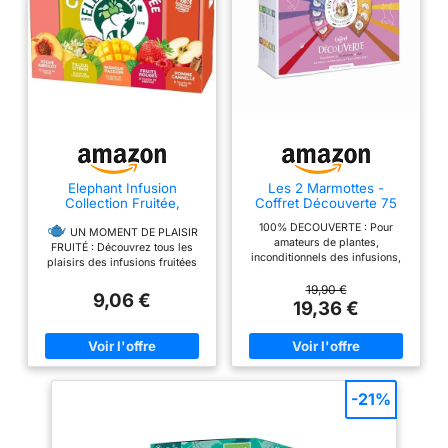
Elephant Infusion
Les 2 Marmottes -
Collection Fruitée,
Coffret Découverte 75
Assortiment 5 Tisanes,
Sachets - 12 Infusions 3
100% DECOUVERTE : Pour
50 Sachets
Thés
UN MOMENT DE PLAISIR
amateurs de plantes,
FRUITÉ : Découvrez tous les
inconditionnels des infusions,
plaisirs des infusions fruitées
fins gourmets ou curieux à
Eléphant 100% ingrédients
l'affût de nouvelles découvertes
19,90 €
d'origine naturelle grâce à
9,06 €
gustatives. Avec cet assortiment
19,36 €
l'assortiment de 50 sachets
de 12 infusions et 3 thés, vous
Pyramid contenus dans ce
êtes sûrs de ne pas vous
coffret de 5 tisanes
planter ! Nos maîtres infuseurs
aromatisées. Le sachet Pyramid
ont mêlé grands classiques et
laisse tous les ingrédients
recettes maison pour
exprimer généreusement leurs
surprendre votre palais ! Rien
-21%
arômes naturels pour vous faire
que des plantes et jamais
profiter de tous les plaisirs de
d'arômes ajoutés
votre infusion.
100%
ASSORTIMENT 75 SACHETS :
GOURMAND : Craquez pour