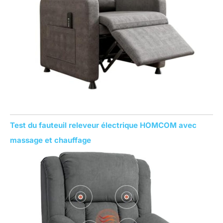
Test du fauteuil releveur électrique HOMCOM avec
massage et chauffage