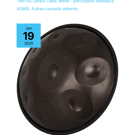
Test du Zenko Celtic Minor : percussion mélodica
ASMR
,
Autres conseils détente
Jan
19
2025