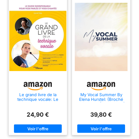
Le grand livre de la
My Vocal Summer By
technique vocale: Le
Elena Hurstel: (Broché
guide indispensable pour
prémium - Édition 2025)
voix parlée et voix
chantée. Les principes à
24,90 €
39,80 €
connaître pour respirer.
Les ... d'une heure
d'exercices sur pistes
audio.