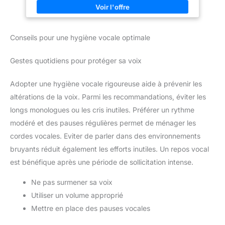
PLANTES & SANS JAMAIS
compose de recettes originales qui se déclinent dans un large
D'AROMES AJOUTES : Récolte
éventail de saveurs et variétés : classiques, gourmandes,
raisonnée avec nos maîtres
détox, relax et bien d'autres encore CONSEILS DE
infuseurs qui sélectionnent les
PRÉPARATION : Pour préparer votre infusion, faites bouillir de
plantes là où elles
Conseils pour une hygiène vocale optimale
l'eau et laissez-la refroidir une minute avant de la verser sur le
s'épanouissent pleinement pour
sachet. Laissez infuser durant 3 à 5 minutes. Savourez votre
garantir une qualité optimale et
boisson NATUREL, ÉTHIQUE ET DÉLICIEUX : Élaborés dans le
des saveurs authentiques
Gestes quotidiens pour protéger sa voix
respect de la planète et des producteurs, les produits Clipper
VARIÉTÉ DE RECETTES : Des
sont issus de mélanges d'ingrédients naturels, conçus pour
infusions pour chaque moment
que chaque tasse soit parfaite et délicieuse
de la journée, que ce soit pour
Adopter une hygiène vocale rigoureuse aide à prévenir les
favoriser le sommeil, faciliter la
digestion, se détoxifier ou
altérations de la voix. Parmi les recommandations, éviter les
simplement se détendre avec
des mélanges de plantes
longs monologues ou les cris inutiles. Préférer un rythme
soigneusement élaborés
modéré et des pauses régulières permet de ménager les
SACHETS PRATIQUES ET
ÉCOLOGIQUES : Sachets
cordes vocales. Eviter de parler dans des environnements
d'infusion conçus sans ficelle,
sans colle et sans agrafe pour
bruyants réduit également les efforts inutiles. Un repos vocal
une utilisation simple et
est bénéfique après une période de sollicitation intense.
respectueuse de
l'environnement, tout en
préservant les arômes naturels
Ne pas surmener sa voix
des plantes
Utiliser un volume approprié
Mettre en place des pauses vocales