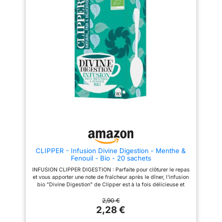
Sans ficelle, sans colle, sans
l'assortiment de nos infusions
agrafe. Poids Net : 114 g. 1,2,3
parfumées les plus délicieuses
SOMMEIL ! (5 sachets), 7EME
Eléphant : Pêche Abricot, Tilleul
CIEL (5 sachets), CAMOMILLE
Citron, Mangue Passion, Fraise
(5 sachets), COCKTAIL DIGEST
Framboise Groseille et Pomme
(5 sachets), DÉTOX ET VOUS (5
sachets), FÉE NUIT (5 sachets),
Cannelle.
RECETTE
FENOUIL (5 sachets), INFUSION
NATURELLE : En sélectionnant
DES MARMOTTES (5 sachets),
des herbes certifiées Rainforest
POMME CANNELLE (5 sachets),
Alliance, Eléphant veut prendre
RETOUR DE SOIREE (5 sachets)
soin de la planète et contribuer
ROMARIN (5 sachets), THYM (5
à un monde meilleur. C'est notre
sachets), THÉ MENTH'OLE (5
façon à nous d'infuser joie et
sachets), THE REVEILLE (5
bonne humeur. En plus, la
sachets), FLEUR'THÉ JASMIN
recette est 100% ingrédients
(5 sachets) BIENFAITS POUR
d'origine naturelle !
VOUS : Chez Les 2 Marmottes,
CONSEILS DE PREPARATION :
tout est fait maison. Nos maîtres
Pour une dégustation idéale,
infuseurs goûtent, coupent,
laissez infuser votre sachet
tamisent et assemblent plus de
Pyramid 4-5 minutes dans 200
CLIPPER - Infusion Divine Digestion - Menthe &
50 plantes dans nos ateliers en
ml d’eau chaude et dégustez !
Fenouil - Bio - 20 sachets
Haute-Savoie. Pas besoin
DES EMBALLAGES
d'arômes ajoutés quand on
INFUSION CLIPPER DIGESTION : Parfaite pour clôturer le repas
RESPONSABLES : Parce qu'on
sélectionne des plantes de
et vous apporter une note de fraîcheur après le dîner, l'infusion
aime notre planète, fini le petit
qualité sur leurs terroirs
bio "Divine Digestion" de Clipper est à la fois délicieuse et
film plastique. Nos boîtes
d'origine, au rythme des
rafraîchissante RECETTE NATURELLE ET BIO : Cette infusion
d'infusion sont recyclables et
saisons MADE IN FRANCE : Nos
bio est fabriquée sans OGM ni composants artificiels à partir
2,90 €
faites d’un carton issu de forêts
produits sont manufacturés en
d'ingrédients et d'arômes naturels issus de l'agriculture
2,28 €
gérées durablement. Nos
France depuis 1976 dans nos
biologique. Une recette naturelle pour un goût exceptionnel LA
sachets sont d'origine végétale.
ateliers en Haute-Savoie 100%
GAMME CLIPPER INFUSION : La gamme d'infusions Clipper se