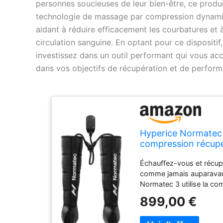
personnes soucieuses de leur bien-être, ce produit
technologie de massage par compression dynami
aidant à réduire efficacement les courbatures et à
circulation sanguine. En optant pour ce dispositif
investissez dans un outil performant qui vous a
dans vos objectifs de récupération et de perform
Hyperice Normatec
compression récupé
complète jambes s
Échauffez-vous et récup
comme jamais auparavan
Normatec 3 utilise la co
dynamique de l'air pour c
899,00 €
massage réparateur qui 
vous sentir rafraîchi plus