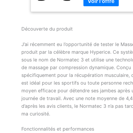
rapidement. Les jambes
sont disponibles unique
standard sur Amazon. Tai
standard : entrejambe de
Standard : Entre 5'3" et 
Découverte du produit
hauteur. Moins de 29" de
cuisse. 7 niveaux de co
J’ai récemment eu l’opportunité de tester le Mass
et notre technologie bre
produit par la célèbre marque Hyperice. Ce syst
offrent un traitement pré
zones qui se chevauche
sous le nom de Normatec 3 et utilise une technol
ZoneBoost en utilisant le
de massage par compression dynamique. Conçu
biomimétisme pour repro
spécifiquement pour la récupération musculaire, c
pompes musculaires natu
est idéal pour les sportifs ou toute personne rec
les valves unidirectionne
jambes. Faites-nous con
moyen efficace pour détendre ses jambes après 
jambes vous remercieron
journée de travail. Avec une note moyenne de 4,4 
conception actualisée d
d’après les avis clients, le Normatec 3 n’a pas tar
Normatec 3 comprend u
ma curiosité.
interface intuitive, un poi
la possibilité de débloqu
fonctionnalités et une
Fonctionnalités et performances
personnalisation de nive