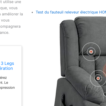
 utilise une
que, vous
Test du fauteuil releveur électrique
 améliorer la
, vous
ccompagnera
ance.
 3 Legs
ration
tandard
érez
t. Le
mpression
réer un
vous aide à