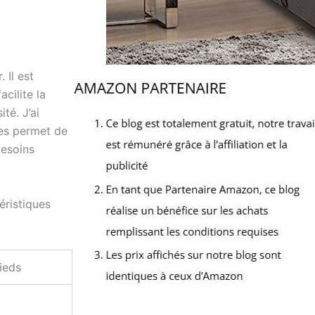
galement
hes et les
corps se
. Taille
 28" à 34".
 Il est
6'3" de
acilite la
 largeur de
té. J’ai
ges permet de
besoins
éristiques
ieds