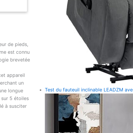
 Normatec
ment en
lle
 28" à 34".
6'3" de
 largeur de
mpression
eur de pieds,
vetée Pulse
ème est connu
cis sur 5
nt avec
ogie brevetée
duire les
et appareil
relles et
herchant un
lles des
fiance, vos
Test du fauteuil inclinable LEADZM av
une longue
t. La
sur 5 étoiles
u système
dé à susciter
ne
ds réduit et
er des
au