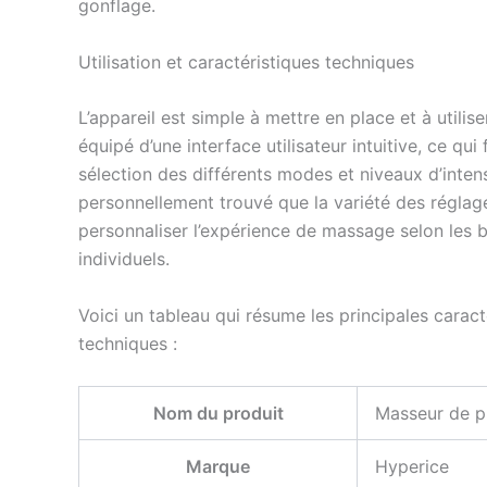
gonflage.
jambes. Normatec est é
disponible pour les hanc
bras afin que tout votre 
Utilisation et caractéristiques techniques
sente rafraîchi et revigoré
standard : entrejambe de
L’appareil est simple à mettre en place et à utiliser.
Standard : Entre 5'3" et 
équipé d’une interface utilisateur intuitive, ce qui f
hauteur. Moins de 29" de
sélection des différents modes et niveaux d’intensi
cuisse.
personnellement trouvé que la variété des régla
personnaliser l’expérience de massage selon les 
individuels.
Voici un tableau qui résume les principales caract
techniques :
Nom du produit
Masseur de p
Marque
Hyperice