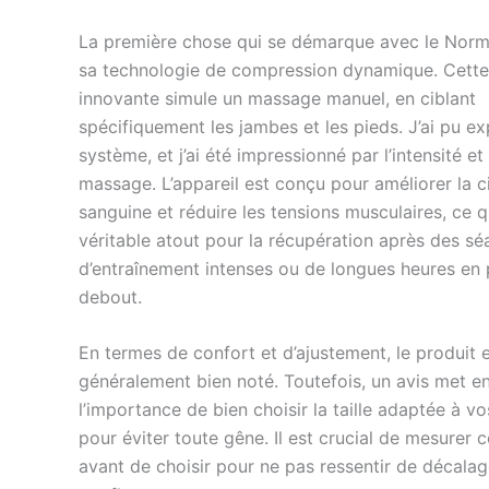
supérieur via l'applicati
La première chose qui se démarque avec le Norma
connectée Bluetooth. Il su
fermer et d'alimenter le
sa technologie de compression dynamique. Cett
compression d'air dynam
innovante simule un massage manuel, en ciblant
plus avancé de la planèt
spécifiquement les jambes et les pieds. J’ai pu e
d'alimentation situé sur l
système, et j’ai été impressionné par l’intensité et 
l'appareil. Conçu par un 
Normatec est le systèm
massage. L’appareil est conçu pour améliorer la c
compression d'air dyna
sanguine et réduire les tensions musculaires, ce q
original, le plus testé et l
véritable atout pour la récupération après des s
scientifiquement soutenu
d’entraînement intenses ou de longues heures en 
marché. Conçu pour offri
debout.
mobilité améliorée et de
résultats de guérison rép
Normatec est depuis lon
En termes de confort et d’ajustement, le produit 
système auquel font conf
généralement bien noté. Toutefois, un avis met e
meilleurs athlètes du mo
l’importance de bien choisir la taille adaptée à v
consommateurs du mond
qui cherchent à améliorer
pour éviter toute gêne. Il est crucial de mesurer
être. La thérapie par co
avant de choisir pour ne pas ressentir de décalag
ne profite pas seulement