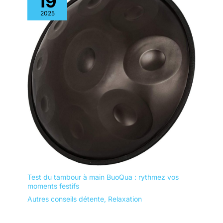
19
2025
Test du tambour à main BuoQua : rythmez vos
moments festifs
Autres conseils détente
,
Relaxation