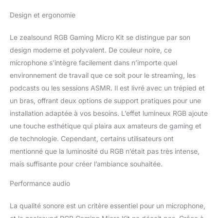
streaming Twitch, podcasts, TikTok,
Design et ergonomie
Zoom/Teams, Gaming, étudiant Cours en
Ligne,etc.
Micro Gaming USB 96kHz -
Le zealsound RGB Gaming Micro Kit se distingue par son
Qualité Studio Pro
96kHz pour un
design moderne et polyvalent. De couleur noire, ce
enregistrement cristallin, Son Haute Fidélité.
Capsule cardioïde + filtre anti-pop
microphone s’intègre facilement dans n’importe quel
détachable, Réduction active du bruit,
environnement de travail que ce soit pour le streaming, les
Support shockmount inclus - élimine les
podcasts ou les sessions ASMR. Il est livré avec un trépied et
perturbations. Mico streaning studio
un bras, offrant deux options de support pratiques pour une
Polyvalence Pro, ideal pour Streaming
(Twitch, TikTok Live) Podcasts &
installation adaptée à vos besoins. L’effet lumineux RGB ajoute
enregistrement vocal, Cours/Meeting en
une touche esthétique qui plaira aux amateurs de gaming et
ligne (Zoom, Teams), Gaming (Chat clair en
de technologie. Cependant, certains utilisateurs ont
jeu)
RGB Lumière Dynamique & Contrôle
mentionné que la luminosité du RGB n’était pas très intense,
Intelligent
: Ce RGB Micro PC Mac avec
plongez dans l'immersion gaming et
mais suffisante pour créer l’ambiance souhaitée.
streaming avec un éclairage RGB Intelligent!
Performance audio
7 couleurs arc-en-ciel en dégradé
automatique lors de l'utilisation.
Contrôle
Tactile : Court clic = Le voyant passe au
La qualité sonore est un critère essentiel pour un microphone,
rouge (mode silencieux activé). Long press =