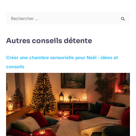
R
e
c
Autres conseils détente
h
e
Créer une chambre sensorielle pour Noël : idées et
r
conseils
c
h
e
r
: