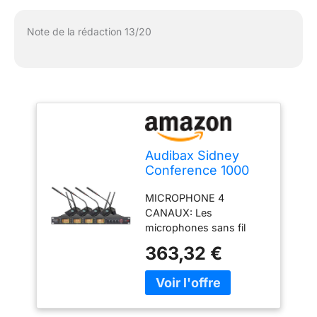
Note de la rédaction 13/20
Audibax Sidney
Conference 1000
Sistema Inalámbrico
MICROPHONE 4
de Conferencia 4
CANAUX: Les
Canales UHF
microphones sans fil
Audibax Sidney
363,32 €
Conference 1000 ont un
système UHF à 4 canaux
qui convient aux
réunions où plusieurs
participants à la