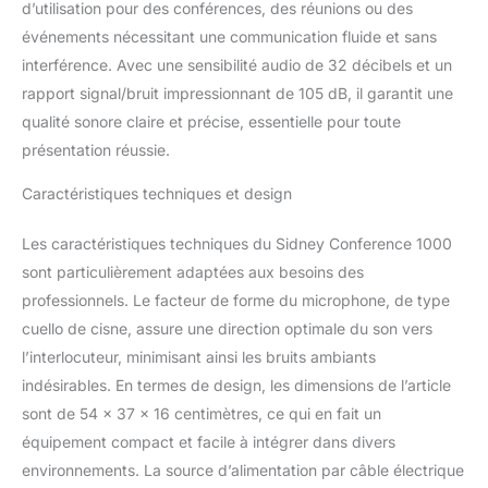
d’utilisation pour des conférences, des réunions ou des
être déplacé dans la
événements nécessitant une communication fluide et sans
direction que vous
voulez quand c'est
interférence. Avec une sensibilité audio de 32 décibels et un
nécessaire. Cet
rapport signal/bruit impressionnant de 105 dB, il garantit une
amplificateur de voix est
qualité sonore claire et précise, essentielle pour toute
optimal pour toute
présentation réussie.
conversation, réunion,
événement ou
Caractéristiques techniques et design
conférence.
TECHNOLOGIE DE
QUALITÉ: Ce système de
Les caractéristiques techniques du Sidney Conference 1000
microphone sans fil a
sont particulièrement adaptées aux besoins des
une gamme de
professionnels. Le facteur de forme du microphone, de type
fréquences de 610 à 670
cuello de cisne, assure une direction optimale du son vers
MHz. Il a une stabilité de
l’interlocuteur, minimisant ainsi les bruits ambiants
fréquence de ±0,005%,
une gamme dynamique
indésirables. En termes de design, les dimensions de l’article
de 100dB et une gamme
sont de 54 x 37 x 16 centimètres, ce qui en fait un
de réponse en fréquence
équipement compact et facile à intégrer dans divers
de 80Hz-18KHz.
environnements. La source d’alimentation par câble électrique
RÉCEPTEUR HAUTE