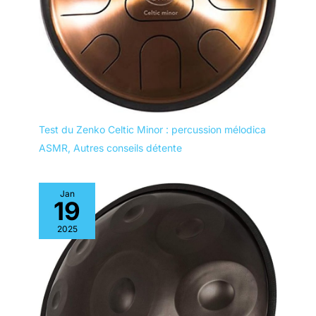
Test du Zenko Celtic Minor : percussion mélodica
ASMR
,
Autres conseils détente
Jan
19
2025