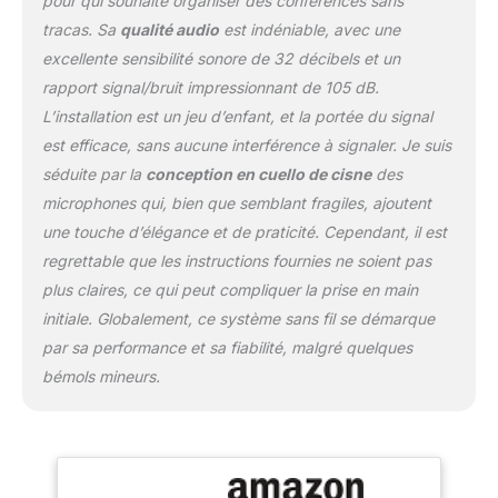
pour qui souhaite organiser des conférences sans
fréquences de 610 à 670
tracas. Sa
qualité audio
est indéniable, avec une
MHz. Il a une stabilité de
excellente sensibilité sonore de 32 décibels et un
fréquence de ±0,005%,
une gamme dynamique
rapport signal/bruit impressionnant de 105 dB.
de 100dB et une gamme
L’installation est un jeu d’enfant, et la portée du signal
de réponse en fréquence
est efficace, sans aucune interférence à signaler. Je suis
de 80Hz-18KHz.
séduite par la
conception en cuello de cisne
des
RÉCEPTEUR HAUTE
PUISSANCE: Optimaux
microphones qui, bien que semblant fragiles, ajoutent
pour les conférences de
une touche d’élégance et de praticité. Cependant, il est
groupe, ces
regrettable que les instructions fournies ne soient pas
microphones sont
plus claires, ce qui peut compliquer la prise en main
équipés d'un récepteur
superhétérodyne à
initiale. Globalement, ce système sans fil se démarque
conversion de fréquence
par sa performance et sa fiabilité, malgré quelques
secondaire. Il a une
bémols mineurs.
puissance de travail de
12V 1000mA et dispose
d'un nombre de 200
canaux de connexion.
MICROPHONES AVEC