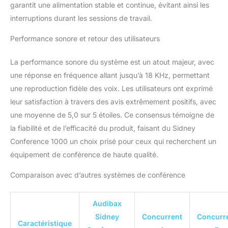
PUISSANCE: Optimaux
garantit une alimentation stable et continue, évitant ainsi les
pour les conférences de
interruptions durant les sessions de travail.
groupe, ces
microphones sont
Performance sonore et retour des utilisateurs
équipés d'un récepteur
superhétérodyne à
La performance sonore du système est un atout majeur, avec
conversion de fréquence
une réponse en fréquence allant jusqu’à 18 KHz, permettant
secondaire. Il a une
une reproduction fidèle des voix. Les utilisateurs ont exprimé
puissance de travail de
12V 1000mA et dispose
leur satisfaction à travers des avis extrêmement positifs, avec
d'un nombre de 200
une moyenne de 5,0 sur 5 étoiles. Ce consensus témoigne de
canaux de connexion.
la fiabilité et de l’efficacité du produit, faisant du Sidney
MICROPHONES AVEC
Conference 1000 un choix prisé pour ceux qui recherchent un
BOUTON D'ALLUMAGE :
Au centre de chaque
équipement de conférence de haute qualité.
microphone sans fil se
trouve un bouton
Comparaison avec d’autres systèmes de conférence
permettant d'allumer la
prise de voix. En
Audibax
appuyant sur le bouton,
Sidney
Concurrent
Concurr
vous pouvez activer ou
Caractéristique
désactiver le microphone