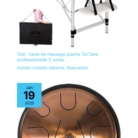
portable, iPad, téléphone
portable et récepteur AV.)
Test : table de massage pliante TecTake
professionnelle 3 zones
Autres conseils détente
,
Relaxation
Jan
19
2025