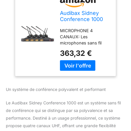
Audibax Sidney
Conference 1000
Sistema Inalámbrico
MICROPHONE 4
de Conferencia 4
CANAUX: Les
Canales UHF
microphones sans fil
Audibax Sidney
363,32 €
Conference 1000 ont un
système UHF à 4 canaux
qui convient aux
réunions où plusieurs
participants à la
conférence situés à
Un système de conférence polyvalent et performant
différents endroits
peuvent participer à la
Le Audibax Sidney Conference 1000 est un système sans fil
réunion. SANS FIL: Ces
microphones sans fil ont
de conférence qui se distingue par sa polyvalence et sa
un col de cygne qui est
performance. Destiné à un usage professionnel, ce système
la solution pour une salle
propose quatre canaux UHF, offrant une grande flexibilité
de conférence car il peut