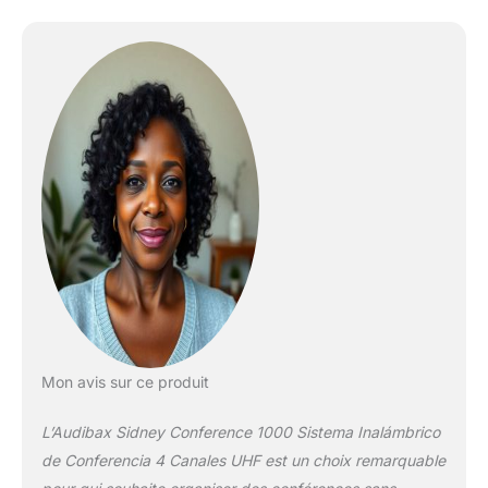
conférence situés à
différents endroits
peuvent participer à la
réunion. SANS FIL: Ces
microphones sans fil ont
un col de cygne qui est
la solution pour une salle
de conférence car il peut
être déplacé dans la
direction que vous
voulez quand c'est
nécessaire. Cet
amplificateur de voix est
optimal pour toute
conversation, réunion,
événement ou
Mon avis sur ce produit
conférence.
TECHNOLOGIE DE
L’Audibax Sidney Conference 1000 Sistema Inalámbrico
QUALITÉ: Ce système de
microphone sans fil a
de Conferencia 4 Canales UHF est un choix remarquable
une gamme de