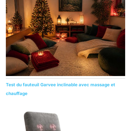
h
e
r
:
Test du fauteuil Garvee inclinable avec massage et
chauffage