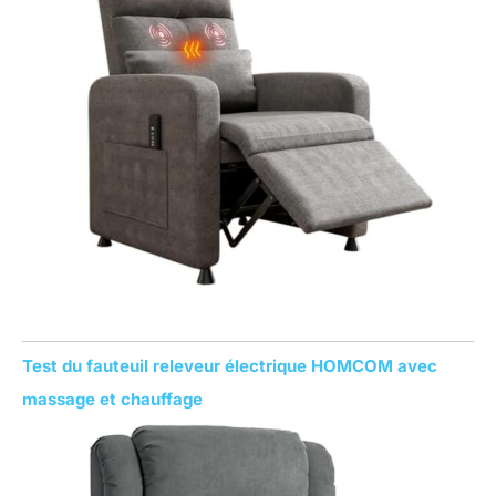
Test du fauteuil releveur électrique HOMCOM avec
massage et chauffage