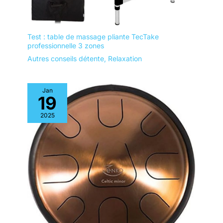
recommandons de remplacer le
filtre au moins tous les 6 à 12
mois; Veuillez retirer le sac en
plastique du nouveau filtre
Test : table de massage pliante TecTake
avant l'utilisation
professionnelle 3 zones
Autres conseils détente
,
Relaxation
Jan
19
2025