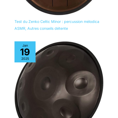
Test du Zenko Celtic Minor : percussion mélodica
ASMR
,
Autres conseils détente
Jan
19
2025