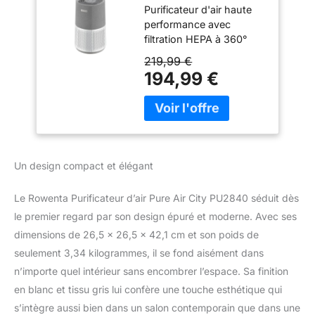
Purificateur d'air haute
360°, Intelligent et
performance avec
connecté,
filtration HEPA à 360°
Silencieux,
Action rapide pour un air
Compact et léger,
219,99 €
pur en 12 minutes
Contrôle vocal
194,99 €
seulement*** Purificateur
Alexa et Google,
d'air avec détection de la
Pure Air City,
pollution et ajustement
Blanc/Gris
de la vitesse
PU2840F0
automatique Utilisation
silencieuse avec
Un design compact et élégant
seulement 30 dB(A) en
vitesse minimum
Le Rowenta Purificateur d’air Pure Air City PU2840 séduit dès
Réparabilité 15 ans,
le premier regard par son design épuré et moderne. Avec ses
Garantie 2 ans
Application dédiée pour
dimensions de 26,5 x 26,5 x 42,1 cm et son poids de
une gestion facilitée et
seulement 3,34 kilogrammes, il se fond aisément dans
compatible avec les
n’importe quel intérieur sans encombrer l’espace. Sa finition
assistants vocaux
en blanc et tissu gris lui confère une touche esthétique qui
comme Alexa ou Google.
Un design léger et très
s’intègre aussi bien dans un salon contemporain que dans une