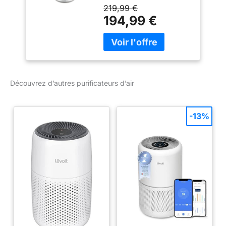
Action rapide pour un air
Compact et léger,
219,99 €
pur en 12 minutes
Contrôle vocal
194,99 €
seulement*** Purificateur
Alexa et Google,
d'air avec détection de la
Pure Air City,
pollution et ajustement
Blanc/Gris
de la vitesse
PU2840F0
automatique Utilisation
silencieuse avec
Découvrez d’autres purificateurs d’air
seulement 30 dB(A) en
vitesse minimum
Réparabilité 15 ans,
-13%
Garantie 2 ans
Application dédiée pour
une gestion facilitée et
compatible avec les
assistants vocaux
comme Alexa ou Google.
Un design léger et très
compact Une finition
tissu élégante qui se
marie parfaitement aux
intérieurs modernes