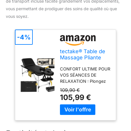
de transport incluse facilite grandement vos déplacements,
vous permettant de prodiguer des soins de qualité où que
vous soyez.
-4%
tectake® Table de
Massage Pliante
Professionnelle 3
CONFORT ULTIME POUR
Zones Aluminium
VOS SÉANCES DE
Cosmetique Lit de
RELAXATION : Plongez
Massage Table
dans le monde du bien-
Esthetique
109,90 €
être avec notre table de
Tatouage Portable
105,99 €
massage pliante, dotée
avec Repose Bras,
d'un rembourrage très
Housse de
épais jusqu'à 5 cm pour
Transport Incluse
un confort de couchage
optimal. Sa mousse à
cellules fines de haute