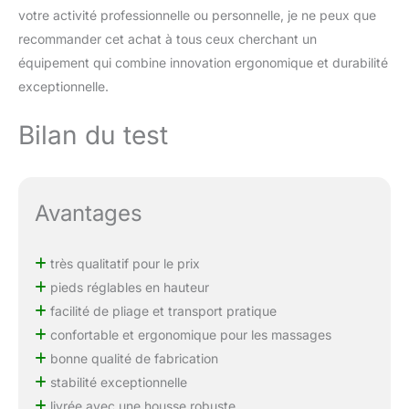
votre activité professionnelle ou personnelle, je ne peux que
une stabilité maximale,
vous offrant ainsi une
recommander cet achat à tous ceux cherchant un
sécurité inégalée durant
équipement qui combine innovation ergonomique et durabilité
vos séances de
exceptionnelle.
massage, de tatouage
ou d'esthétique.
Bilan du test
MOBILITÉ ET
FONCTIONNALITÉ À
VOTRE SERVICE :
Emportez votre pratique
Avantages
où vous le souhaitez
avec notre table pliante
massage, équipée d'une
très qualitatif pour le prix
fonction de transport
pratique. Que vous
pieds réglables en hauteur
soyez un professionnel
facilité de pliage et transport pratique
itinérant en massage,
confortable et ergonomique pour les massages
tatouage, ou esthétique,
bonne qualité de fabrication
cette table légère avec sa
housse de transport
stabilité exceptionnelle
vous permet de proposer
livrée avec une housse robuste