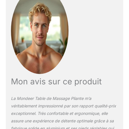
et à l'huile promettent
une expérience de
massage et relaxation
inégalée, idéale pour le
reiki, le tatouage, ou
encore l'extension de
cils. ADAPTABILITÉ ET
ERGONOMIE SANS
ÉGALES : Notre table de
massage professionnelle
s'ajuste facilement à
tous vos besoins.
Hauteur, jambes, cou, et
Mon avis sur ce produit
bras, chaque détail est
pensé pour s'adapter à
vous. L'appuie-tête
La Mondeer Table de Massage Pliante m’a
multifonction
véritablement impressionné par son rapport qualité-prix
ergonomique,
exceptionnel. Très confortable et ergonomique, elle
l'accoudoir confortable
et la distance des
assure une expérience de détente optimale grâce à sa
accoudoirs réglable font
fabrique solide en aluminium et ses pieds réglables qui