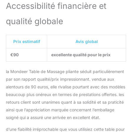
exigeants. Pliable en un
Accessibilité financière et
instant, elle se
transforme en un lit
qualité globale
pliant peu encombrant,
facile à transporter grâce
à sa housse de transport
dédiée, faisant d'elle la
Prix estimatif
Avis global
table de massage pliante
professionnelle rêvée.
€90
excellente qualité pour le prix
STABILITÉ ET
DURABILITÉ
EXCEPTIONNELLES :
la Mondeer Table de Massage pliante séduit particulièrement
Conçue pour durer, notre
par son rapport qualité/prix impressionnant. vendue aux
table massage pliante est
alentours de 90 euros, elle rivalise pourtant avec des modèles
bâtie sur un cadre en
aluminium léger mais
beaucoup plus onéreux en termes de prestations offertes. les
robuste, supportant
retours client sont unanimes quant à sa solidité et sa praticité
jusqu'à 230 kg. Les
ainsi que l’appréciation marquée concernant l’emballage
pieds antidérapants en
soigné qui a assuré une arrivée en excellent état.
plastique et les câbles
d'acier recouverts de
d’une fiabilité irréprochable que vous utilisiez cette table pour
plastique garantissent