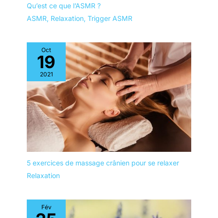
massage, équipée d'une
Qu’est ce que l’ASMR ?
fonction de transport
ASMR
,
Relaxation
,
Trigger ASMR
pratique. Que vous
soyez un professionnel
itinérant en massage,
Oct
19
tatouage, ou esthétique,
cette table légère avec sa
2021
housse de transport
vous permet de proposer
vos services de manière
professionnelle partout
où vous allez.
5 exercices de massage crânien pour se relaxer
Relaxation
Fév