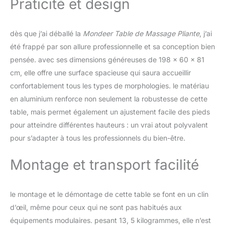
Praticité et design
qualité et son revêtement
en vinyle résistant à l'eau
et à l'huile promettent
dès que j’ai déballé la
Mondeer Table de Massage Pliante
, j’ai
une expérience de
été frappé par son allure professionnelle et sa conception bien
massage et relaxation
pensée. avec ses dimensions généreuses de 198 x 60 x 81
inégalée, idéale pour le
reiki, le tatouage, ou
cm, elle offre une surface spacieuse qui saura accueillir
encore l'extension de
confortablement tous les types de morphologies. le matériau
cils. ADAPTABILITÉ ET
en aluminium renforce non seulement la robustesse de cette
ERGONOMIE SANS
table, mais permet également un ajustement facile des pieds
ÉGALES : Notre table de
pour atteindre différentes hauteurs : un vrai atout polyvalent
massage professionnelle
s'ajuste facilement à
pour s’adapter à tous les professionnels du bien-être.
tous vos besoins.
Hauteur, jambes, cou, et
Montage et transport facilité
bras, chaque détail est
pensé pour s'adapter à
vous. L'appuie-tête
le montage et le démontage de cette table se font en un clin
multifonction
d’œil, même pour ceux qui ne sont pas habitués aux
ergonomique,
l'accoudoir confortable
équipements modulaires. pesant 13, 5 kilogrammes, elle n’est