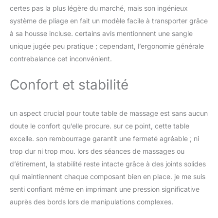
et la distance des
certes pas la plus légère du marché, mais son ingénieux
accoudoirs réglable font
système de pliage en fait un modèle facile à transporter grâce
de cette table un
à sa housse incluse. certains avis mentionnent une sangle
indispensable pour tout
unique jugée peu pratique ; cependant, l’ergonomie générale
professionnel de
l'esthétique ou du
contrebalance cet inconvénient.
tatouage cherchant une
table esthétique
Confort et stabilité
professionnel ou une
table tatouage de
premier choix. PRATICITÉ
un aspect crucial pour toute table de massage est sans aucun
ET HYGIÈNE AU
doute le confort qu’elle procure. sur ce point, cette table
RENDEZ-VOUS : Avec
son appuie-tête avec
excelle. son rembourrage garantit une fermeté agréable ; ni
rembourrage amovible et
trop dur ni trop mou. lors des séances de massages ou
sa cavité pour le visage
d’étirement, la stabilité reste intacte grâce à des joints solides
détachable, notre table
qui maintiennent chaque composant bien en place. je me suis
de massage assure un
senti confiant même en imprimant une pression significative
nettoyage hygiénique
facile, parfait pour les
auprès des bords lors de manipulations complexes.
professionnels