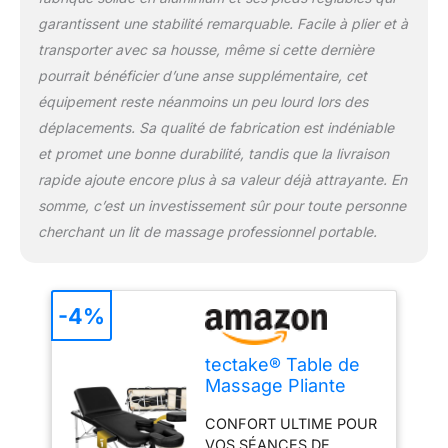
de cette table un
garantissent une stabilité remarquable. Facile à plier et à
indispensable pour tout
transporter avec sa housse, même si cette dernière
professionnel de
l'esthétique ou du
pourrait bénéficier d’une anse supplémentaire, cet
tatouage cherchant une
équipement reste néanmoins un peu lourd lors des
table esthétique
déplacements. Sa qualité de fabrication est indéniable
professionnel ou une
et promet une bonne durabilité, tandis que la livraison
table tatouage de
premier choix. PRATICITÉ
rapide ajoute encore plus à sa valeur déjà attrayante. En
ET HYGIÈNE AU
somme, c’est un investissement sûr pour toute personne
RENDEZ-VOUS : Avec
cherchant un lit de massage professionnel portable.
son appuie-tête avec
rembourrage amovible et
sa cavité pour le visage
détachable, notre table
-4%
de massage assure un
nettoyage hygiénique
tectake® Table de
facile, parfait pour les
Massage Pliante
professionnels
Professionnelle 3
exigeants. Pliable en un
CONFORT ULTIME POUR
Zones Aluminium
instant, elle se
VOS SÉANCES DE