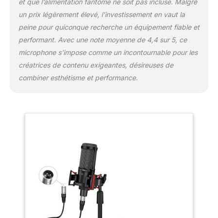
et que l’alimentation fantôme ne soit pas incluse. Malgré
ASMR, karaoké et les conversations en ligne.
un prix légèrement élevé, l’investissement en vaut la
Excellent effet de montage contre les chocs
peine pour quiconque recherche un équipement fiable et
et filtre anti-pop amovible : microphone à
performant. Avec une note moyenne de 4,4 sur 5, ce
condensateur XLR entièrement en métal,
robuste et durable. Le support antichoc
microphone s’impose comme un incontournable pour les
amélioré peut protéger votre microphone PC
créatrices de contenu exigeantes, désireuses de
tout autour avec un design de cordage
combiner esthétisme et performance.
enveloppant haute élasticité et réduire les
vibrations provenant de voyager dans le
microphone XLR. Ce microphone
d'enregistrement audio est livré avec un filtre
anti-pop compatible. Il bloque efficacement
les souffles d'air et élimine les bruits gênants
de sifflement et de liserte, ce qui améliore la
qualité du son. Base robuste et support
réglable en hauteur : ce support de
microphone de bureau est conçu avec une
base lourde qui offre un équilibre précis et
une stabilité pour votre microphone XLR
pour podcast. La hauteur de ce support de
microphone robuste Proar est réglable de 19