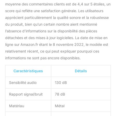
moyenne des commentaires clients est de 4,4 sur 5 étoiles, un
microphone robuste Proar est réglable de 19
à 28,4 cm avec un embrayage fiable, vous
score qui reflète une satisfaction générale. Les utilisateurs
permettant de le placer à la hauteur optimale
apprécient particulièrement la qualité sonore et la robustesse
pour un maximum de confort lors de
du produit, bien qu’un certain nombre aient mentionné
l'utilisation. Contenu : 1 microphone à
l’absence d’informations sur la disponibilité des pièces
condensateur, 1 base stable, 1 filtre anti-pop,
1 support antichoc, 1 câble XLR mâle vers
détachées et des mises à jour logicielles. La date de mise en
XLR femelle (200,7 cm), 1 manuel (français
ligne sur Amazon.fr étant le 8 novembre 2022, le modèle est
non garanti). Les produits PRPAR offrent une
relativement récent, ce qui peut expliquer pourquoi ces
garantie d'un an et un excellent service client
informations ne sont pas encore disponibles.
pour garantir une meilleure expérience
d'achat. Soyez donc assuré d'acheter nos
microphones vocaux pour l'enregistrement
Caractéristiques
Détails
Sensibilité audio
130 dB
Rapport signal/bruit
78 dB
Matériau
Métal