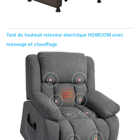
Test du fauteuil releveur électrique HOMCOM avec
massage et chauffage