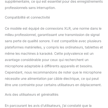
l'enregistrement, les podcasts, les chants, le
supplémentaire, ce qui est essentiel pour des enregistrements
streaming en direct, les jeux, YouTube,
professionnels sans interruption.
ASMR, karaoké et les conversations en ligne.
Excellent effet de montage contre les chocs
Compatibilité et connectivité
et filtre anti-pop amovible : microphone à
condensateur XLR entièrement en métal,
Ce modèle est équipé de connexions XLR, une norme dans le
robuste et durable. Le support antichoc
milieu professionnel, garantissant une transmission de signal
amélioré peut protéger votre microphone PC
sans perte de qualité sonore. Il est compatible avec plusieurs
tout autour avec un design de cordage
enveloppant haute élasticité et réduire les
plateformes matérielles, y compris les ordinateurs, tablettes et
vibrations provenant de voyager dans le
même les machines à karaoké. Cette polyvalence est un
microphone XLR. Ce microphone
avantage considérable pour ceux qui recherchent un
d'enregistrement audio est livré avec un filtre
microphone adaptable à différents appareils et besoins.
anti-pop compatible. Il bloque efficacement
les souffles d'air et élimine les bruits gênants
Cependant, nous recommandons de noter que le microphone
de sifflement et de liserte, ce qui améliore la
nécessite une alimentation par câble électrique, ce qui peut
qualité du son. Base robuste et support
être une contrainte pour certains utilisateurs en déplacement.
réglable en hauteur : ce support de
microphone de bureau est conçu avec une
Avis des utilisateurs et généralités
base lourde qui offre un équilibre précis et
une stabilité pour votre microphone XLR
En parcourant les avis d’utilisateurs, j’ai constaté que la
pour podcast. La hauteur de ce support de