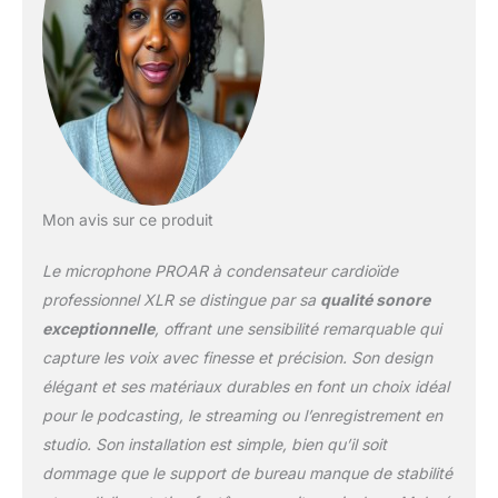
directement devant le microphone à
condensateur, la capsule cardioïde permet
de capturer un son impeccable et précis et
d'annuler le bruit de l'environnement et
d'améliorer la qualité du son. Le microphone
professionnel xlr utilise une toute nouvelle
technologie et des matériaux de haute
qualité pour vous apporter de meilleurs effets
d'enregistrement. Source d'alimentation
externe nécessaire : Remarque : Le
Mon avis sur ce produit
microphone d'enregistrement PROAR est
une interface XLR, il nécessite une
Le microphone PROAR à condensateur cardioïde
alimentation fantôme de 48 V, une interface
professionnel XLR se distingue par sa
qualité sonore
audio, une table de mixage ou un préampli
exceptionnelle
, offrant une sensibilité remarquable qui
pour le fonctionnement. (Non inclus dans le
capture les voix avec finesse et précision. Son design
colis). Si vous avez besoin de vous
connecter à votre PC, ordinateur, ordinateur
élégant et ses matériaux durables en font un choix idéal
portable, tablette, téléphone, veuillez d'abord
pour le podcasting, le streaming ou l’enregistrement en
connecter l'alimentation fantôme.
studio. Son installation est simple, bien qu’il soit
Microphone à condensateur parfait pour
dommage que le support de bureau manque de stabilité
l'enregistrement, les podcasts, les chants, le
streaming en direct, les jeux, YouTube,