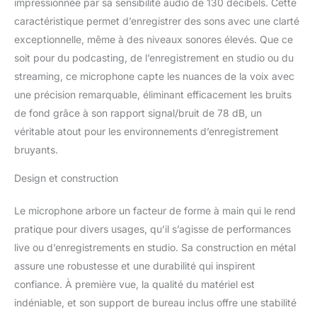
impressionnée par sa sensibilité audio de 130 décibels. Cette
enregistre les sources sonores qui sont
caractéristique permet d’enregistrer des sons avec une clarté
directement devant le microphone à
condensateur, la capsule cardioïde permet
exceptionnelle, même à des niveaux sonores élevés. Que ce
de capturer un son impeccable et précis et
soit pour du podcasting, de l’enregistrement en studio ou du
d'annuler le bruit de l'environnement et
streaming, ce microphone capte les nuances de la voix avec
d'améliorer la qualité du son. Le microphone
une précision remarquable, éliminant efficacement les bruits
professionnel xlr utilise une toute nouvelle
technologie et des matériaux de haute
de fond grâce à son rapport signal/bruit de 78 dB, un
qualité pour vous apporter de meilleurs effets
véritable atout pour les environnements d’enregistrement
d'enregistrement. Source d'alimentation
bruyants.
externe nécessaire : Remarque : Le
microphone d'enregistrement PROAR est
Design et construction
une interface XLR, il nécessite une
alimentation fantôme de 48 V, une interface
Le microphone arbore un facteur de forme à main qui le rend
audio, une table de mixage ou un préampli
pratique pour divers usages, qu’il s’agisse de performances
pour le fonctionnement. (Non inclus dans le
colis). Si vous avez besoin de vous
live ou d’enregistrements en studio. Sa construction en métal
connecter à votre PC, ordinateur, ordinateur
assure une robustesse et une durabilité qui inspirent
portable, tablette, téléphone, veuillez d'abord
confiance. À première vue, la qualité du matériel est
connecter l'alimentation fantôme.
indéniable, et son support de bureau inclus offre une stabilité
Microphone à condensateur parfait pour