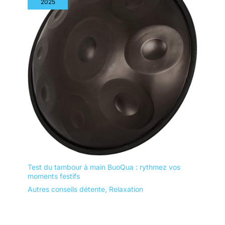
2025
Test du tambour à main BuoQua : rythmez vos
moments festifs
Autres conseils détente
,
Relaxation