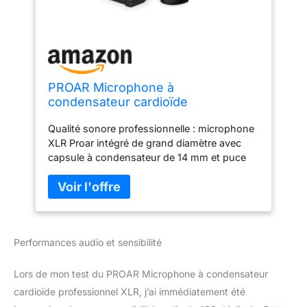
PROAR Microphone à
condensateur cardioïde
professionnel XLR pour PC,
Qualité sonore professionnelle : microphone
ordinateur, studio, XLR pour
XLR Proar intégré de grand diamètre avec
enregistrement/podcast/streaming/
capsule à condensateur de 14 mm et puce
voix off/ASMR/Home
sonore professionnelle. Microphone à
Studio/YouTube avec support de
condensateur cardioïde professionnel XLR
bureau
capte un son cristallin. Le microphone XLR
Podcast a une réponse en fréquence lisse et
large de 20 Hz à 20 kHz et offre une superbe
Performances audio et sensibilité
qualité de reproduction sonore pour un son
haute résolution. Microphones de studio
parfaits pour un usage en studio ainsi que
Lors de mon test du PROAR Microphone à condensateur
pour un usage domestique. Système de
cardioïde professionnel XLR, j’ai immédiatement été
micro cardioïde : le microphone XLR