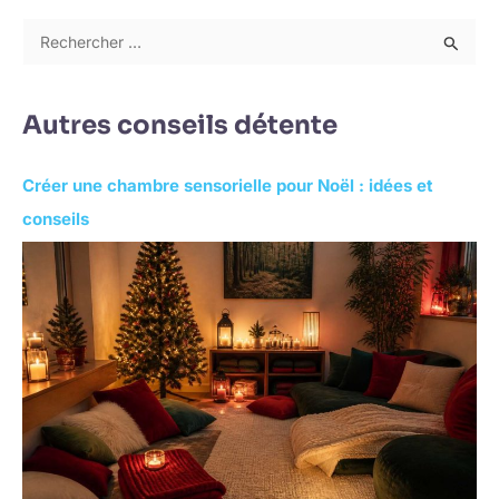
R
e
c
Autres conseils détente
h
e
Créer une chambre sensorielle pour Noël : idées et
r
conseils
c
h
e
r
: