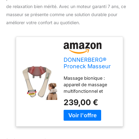
de relaxation bien mérité. Avec un moteur garanti 7 ans, ce
masseur se présente comme une solution durable pour
améliorer votre confort au quotidien.
DONNERBERG®
Proneck Masseur
Cervical Shiatsu
Massage bionique :
Sans Fil Avec
appareil de massage
Chaleur
multifonctionnel et
réglable spécialement
239,00 €
conçu pour votre cou.
Masseur pour cou
ProNeck avec la
technologie de dernière
génération peut aider à
dénuer les raideurs et