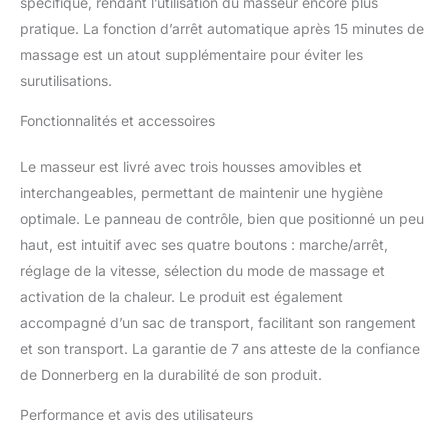
spécifique, rendant l’utilisation du masseur encore plus
charge de batterie et
pratique. La fonction d’arrêt automatique après 15 minutes de
activation de la fonction
massage est un atout supplémentaire pour éviter les
chauffante. L’autonomie
surutilisations.
d’environ 2,5 heures, en
fonction de facteurs tels
Fonctionnalités et accessoires
que la vitesse, le niveau
de chaleur et type de
Le masseur est livré avec trois housses amovibles et
massage. Design
ergonomique : housses
interchangeables, permettant de maintenir une hygiène
amovibles et sangles
optimale. Le panneau de contrôle, bien que positionné un peu
pratiques en cuir PU qui
haut, est intuitif avec ses quatre boutons : marche/arrêt,
vous permettant de
réglage de la vitesse, sélection du mode de massage et
régler l’intensité et
améliorer le massage
activation de la chaleur. Le produit est également
pour la région du cou.
accompagné d’un sac de transport, facilitant son rangement
Utilisation simple,
et son transport. La garantie de 7 ans atteste de la confiance
confortable et
de Donnerberg en la durabilité de son produit.
silencieuse
accompagnée d’une
Performance et avis des utilisateurs
minuterie et protection
contre-surchauffe.