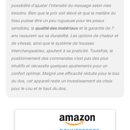
cervical dispose de 2
possibilité d’ajuster l’intensité du massage selon mes
niveaux de chaleur et
deux surfaces
besoins. Bien que le prix soit élevé et que la matière du
chauffantes. Vous allez
tissu puisse être un peu rugueuse pour les peaux
ressentir l’amélioration de
sensibles, la
qualité des matériaux
et la garantie de 7
circulation sanguine ainsi
ans rassurent sur sa durabilité. Les options de chaleur et
que l’apaisement des
raiders même dans les
de vitesse, ainsi que le système de housses
tissus profonds. Batterie
interchangeables, ajoutent à sa praticité. Toutefois, le
rechargeable Samsung :
positionnement des commandes n’est pas des plus
3500 mAh pour une
intuitifs et nécessite quelques ajustements pour un
utilisation sans fil
confort optimal. Malgré une efficacité réduite pour le bas
prolongée. Chargement
rapide et facile grâce au
du dos, cet appareil reste un investissement de choix
câble USB de type C.
pour le cou et le haut du dos.
Console innovante
indiquant le niveau de
charge de batterie et
activation de la fonction
chauffante. L’autonomie
d’environ 2,5 heures, en
fonction de facteurs tels