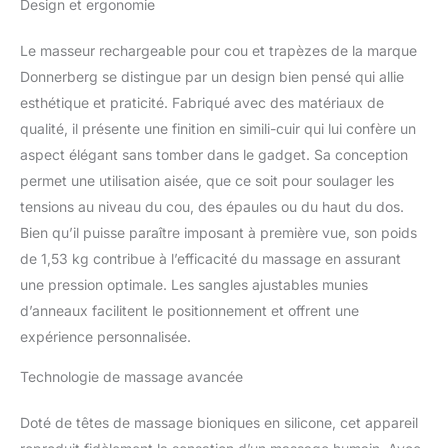
Design et ergonomie
relâcher les fascias.
Têtes de massage en
Le masseur rechargeable pour cou et trapèzes de la marque
silicone et imitation du
massage relaxant
Donnerberg se distingue par un design bien pensé qui allie
manuel. 2 techniques de
esthétique et praticité. Fabriqué avec des matériaux de
massage : équipe de
qualité, il présente une finition en simili-cuir qui lui confère un
nœuds en silicone qui
aspect élégant sans tomber dans le gadget. Sa conception
pétrissent en simulant
permet une utilisation aisée, que ce soit pour soulager les
les mouvements des
thérapeutes
tensions au niveau du cou, des épaules ou du haut du dos.
professionnels, ce
Bien qu’il puisse paraître imposant à première vue, son poids
coussin cervical shiatsu
de 1,53 kg contribue à l’efficacité du massage en assurant
est idéal pour
une pression optimale. Les sangles ajustables munies
décontraction des
muscles et soulagement
d’anneaux facilitent le positionnement et offrent une
ciblé du cou en vous
expérience personnalisée.
procurant l’expérience de
massage revigorant.
Technologie de massage avancée
Adieu les tensions et
cervicales douloureuses !
Doté de têtes de massage bioniques en silicone, cet appareil
Chaleur infrarouge :