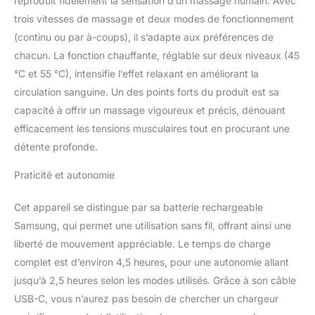
reproduit fidèlement la sensation d’un massage humain. Avec
spécialement développé
trois vitesses de massage et deux modes de fonctionnement
pour vous permettre de
profiter de la thérapie
(continu ou par à-coups), il s’adapte aux préférences de
thermique bienfaisante,
chacun. La fonction chauffante, réglable sur deux niveaux (45
cet appareil de massage
°C et 55 °C), intensifie l’effet relaxant en améliorant la
cervical dispose de 2
circulation sanguine. Un des points forts du produit est sa
niveaux de chaleur et
deux surfaces
capacité à offrir un massage vigoureux et précis, dénouant
chauffantes. Vous allez
efficacement les tensions musculaires tout en procurant une
ressentir l’amélioration de
détente profonde.
circulation sanguine ainsi
que l’apaisement des
Praticité et autonomie
raiders même dans les
tissus profonds. Batterie
Cet appareil se distingue par sa batterie rechargeable
rechargeable Samsung :
Samsung, qui permet une utilisation sans fil, offrant ainsi une
3500 mAh pour une
utilisation sans fil
liberté de mouvement appréciable. Le temps de charge
prolongée. Chargement
complet est d’environ 4,5 heures, pour une autonomie allant
rapide et facile grâce au
jusqu’à 2,5 heures selon les modes utilisés. Grâce à son câble
câble USB de type C.
USB-C, vous n’aurez pas besoin de chercher un chargeur
Console innovante
indiquant le niveau de