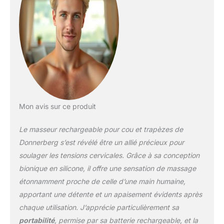
massage : équipe de
nœuds en silicone qui
pétrissent en simulant
les mouvements des
thérapeutes
professionnels, ce
coussin cervical shiatsu
est idéal pour
décontraction des
muscles et soulagement
Mon avis sur ce produit
ciblé du cou en vous
procurant l’expérience de
Le masseur rechargeable pour cou et trapèzes de
massage revigorant.
Adieu les tensions et
Donnerberg s’est révélé être un allié précieux pour
cervicales douloureuses !
soulager les tensions cervicales. Grâce à sa conception
Chaleur infrarouge :
bionique en silicone, il offre une sensation de massage
spécialement développé
étonnamment proche de celle d’une main humaine,
pour vous permettre de
profiter de la thérapie
apportant une détente et un apaisement évidents après
thermique bienfaisante,
chaque utilisation. J’apprécie particulièrement sa
cet appareil de massage
portabilité
, permise par sa batterie rechargeable, et la