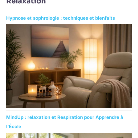
Relaxation
h
e
Hypnose et sophrologie : techniques et bienfaits
r
c
h
e
r
:
MindUp : relaxation et Respiration pour Apprendre à
l’École