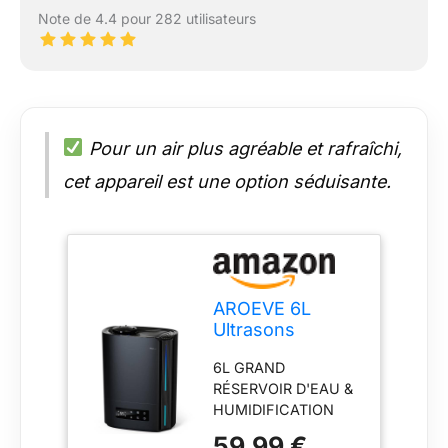
Note de 4.4 pour 282 utilisateurs
Pour un air plus agréable et rafraîchi,
cet appareil est une option séduisante.
AROEVE 6L
Ultrasons
Humidificateur
6L GRAND
d'Air Chambre
RÉSERVOIR D'EAU &
60h Silencieux
HUMIDIFICATION
25dB
PROLONGÉE: Notre
59,99 €