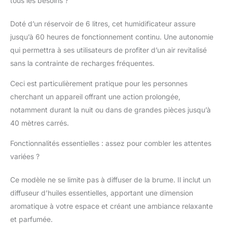
tous les besoins ?
L'humidificateur à
ultrasons diffuse vos
Doté d’un réservoir de 6 litres, cet humidificateur assure
arômes préférés avec
l'air humidifié pour
jusqu’à 60 heures de fonctionnement continu. Une autonomie
remplir la pièce d'une
qui permettra à ses utilisateurs de profiter d’un air revitalisé
fragrance apaisante.
sans la contrainte de recharges fréquentes.
L'éclairage LED ambiant
7 couleurs crée une
Ceci est particulièrement pratique pour les personnes
atmosphère parfaite.
cherchant un appareil offrant une action prolongée,
CONTRÔLE
notamment durant la nuit ou dans de grandes pièces jusqu’à
AUTOMATIQUE DE
L'HUMIDITÉ: Nos
40 mètres carrés.
humidificateurs
intelligents pour
Fonctionnalités essentielles : assez pour combler les attentes
nursery sont équipés
variées ?
d'un hygrostat
intelligent qui maintient
Ce modèle ne se limite pas à diffuser de la brume. Il inclut un
le niveau d'humidité
diffuseur d’huiles essentielles, apportant une dimension
prédéfini et surveille
aromatique à votre espace et créant une ambiance relaxante
l'humidité en temps
réel. Ils sont également
et parfumée.