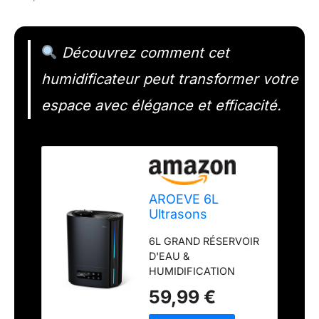
Découvrez comment cet
humidificateur peut transformer votre
espace avec élégance et efficacité.
AROEVE 6L
Ultrasons
Humidificateur
6L GRAND RÉSERVOIR
d'Air Chambre 60h
D'EAU &
Silencieux 25dB
HUMIDIFICATION
PROLONGÉE: Notre
59,99 €
humidificateur d'air
chambre possède un