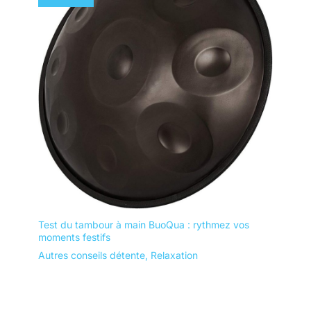
Test du tambour à main BuoQua : rythmez vos
moments festifs
Autres conseils détente
,
Relaxation