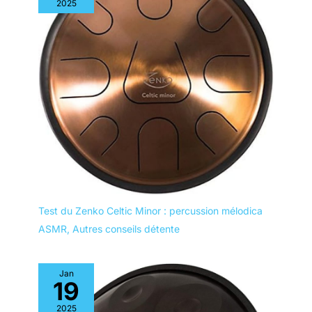
2025
rapidement l'humidité
de votre pièce. La
brume atteint jusqu'à
100 cm de hauteur
sans mouiller les
surfaces. Il est
équipé de buses
rotatives doubles à
360°, s'adaptant
parfaitement à vos
besoins spécifiques.
Test du Zenko Celtic Minor : percussion mélodica
ASMR
,
Autres conseils détente
Jan
19
2025