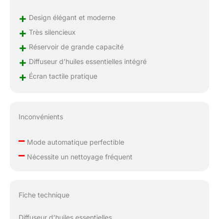
Cet humidificateur
produit une brume
+
Design élégant et moderne
puissante de 300 ml/h,
+
Très silencieux
augmentant
+
rapidement l'humidité
Réservoir de grande capacité
de votre pièce. La
+
Diffuseur d’huiles essentielles intégré
brume atteint jusqu'à
+
Écran tactile pratique
100 cm de hauteur
sans mouiller les
surfaces. Il est équipé
de buses rotatives
Inconvénients
doubles à 360°,
s'adaptant
–
parfaitement à vos
Mode automatique perfectible
besoins spécifiques.
–
Nécessite un nettoyage fréquent
Fiche technique
Diffuseur d’huiles essentielles