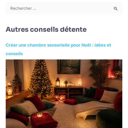
R
e
c
Autres conseils détente
h
e
Créer une chambre sensorielle pour Noël : idées et
r
conseils
c
h
e
r
: