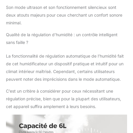
parfaits pour répondre
aux besoins
Son mode ultrason et son fonctionnement silencieux sont
d'hydratation des
deux atouts majeurs pour ceux cherchant un confort sonore
plantes. Il suffit de
minimal.
régler le niveau
d'humidité souhaité et
Qualité de la régulation d’humidité : un contrôle intelligent
notre humidificateur
sans faille ?
fait le reste.
CONCEPTION
La fonctionnalité de régulation automatique de l’humidité fait
PRATIQUE DE
REMPLISSAGE PAR LE
de cet humidificateur un dispositif pratique et intuitif pour un
DESSUS​​ : Nettoyez
climat intérieur maîtrisé. Cependant, certains utilisateurs
facilement le réservoir
peuvent noter des imprécisions dans le mode automatique.
d'eau sous l'eau
courante grâce à son
C’est un critère à considérer pour ceux nécessitant une
réservoir amovible. Il
régulation précise, bien que pour la plupart des utilisateurs,
n'a jamais été aussi
cet appareil suffira amplement à leurs besoins.
simple de maintenir
l'eau dans le réservoir.
Il suffit d'ouvrir le
couvercle et d'ajouter
de l'eau directement