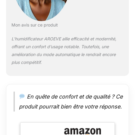
plateau
d'arômathérapie
intégré.
L'humidificateur à
Mon avis sur ce produit
ultrasons diffuse vos
arômes préférés avec
L’humidificateur AROEVE allie efficacité et modernité,
l'air humidifié pour
offrant un confort d’usage notable. Toutefois, une
remplir la pièce d'une
amélioration du mode automatique le rendrait encore
fragrance apaisante.
L'éclairage LED
plus compétitif.
ambiant 7 couleurs
crée une atmosphère
parfaite. CONTRÔLE
AUTOMATIQUE DE
L'HUMIDITÉ: Nos
En quête de confort et de qualité ? Ce
humidificateurs
produit pourrait bien être votre réponse.
intelligents pour
nursery sont équipés
d'un hygrostat
intelligent qui
maintient le niveau