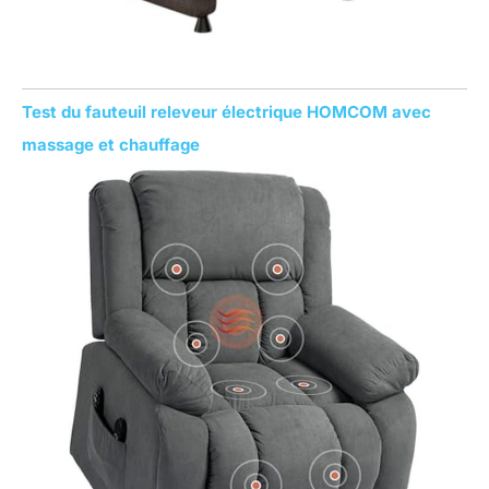
Test du fauteuil releveur électrique HOMCOM avec
massage et chauffage