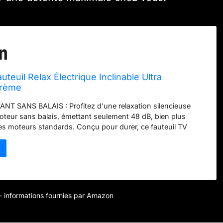
uil Relax Électrique Inclinable Ultra
Crème
T SANS BALAIS : Profitez d'une relaxation silencieuse
oteur sans balais, émettant seulement 48 dB, bien plus
les moteurs standards. Conçu pour durer, ce fauteuil TV
à 100 000 cycles d'utilisation, garantissant une longévité
T PERSONNALISABLE : Profitez d'une inclinaison continue à
pose-pieds ajustable via une télécommande intuitive. La
e de deux positions au fauteuil électrique enregistre votre
ée pour un confort optimal après une journée bien remplie.
É AUX ANIMAUX : Ce fauteuil relax de salon en tissu
r – informations fournies par Amazon
t aux éraflures et griffes des animaux est facile à entretenir.
permet de nettoyer efficacement les salissures et poils, idéal
es propriétaires d'animaux. EXPÉRIENCE D'ASSISE