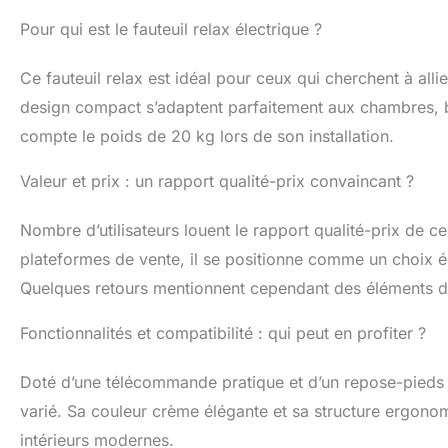
SUPÉRIEURE : Ce
Pour qui est le fauteuil relax électrique ?
rembourrage en
dossier de 18 c
Ce fauteuil relax est idéal pour ceux qui cherchent à all
une détente tot
cm (position dr
design compact s’adaptent parfaitement aux chambres, 
recommandée : 1
compte le poids de 20 kg lors de son installation.
Valeur et prix : un rapport qualité-prix convaincant ?
Nombre d’utilisateurs louent le rapport qualité-prix de c
plateformes de vente, il se positionne comme un choix 
Quelques retours mentionnent cependant des éléments de
Fonctionnalités et compatibilité : qui peut en profiter ?
Doté d’une télécommande pratique et d’un repose-pieds 
varié. Sa couleur crème élégante et sa structure ergon
intérieurs modernes.