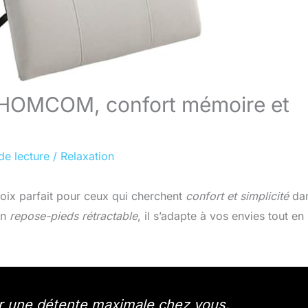
que HOMCOM, confort mémoire et
de lecture
/
Relaxation
hoix parfait pour ceux qui cherchent
confort et simplicité
da
on
repose-pieds rétractable
, il s’adapte à vos envies tout en
r une détente maximale chez vous.