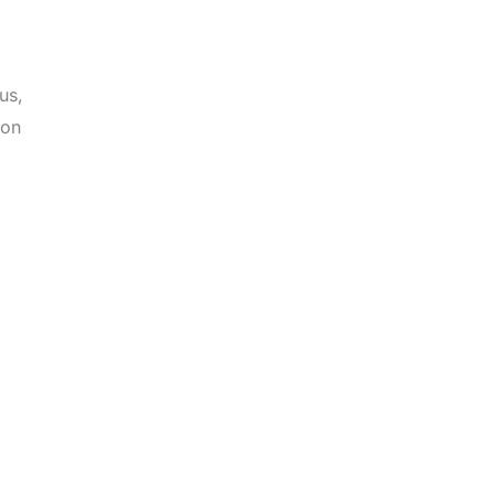
us,
ion