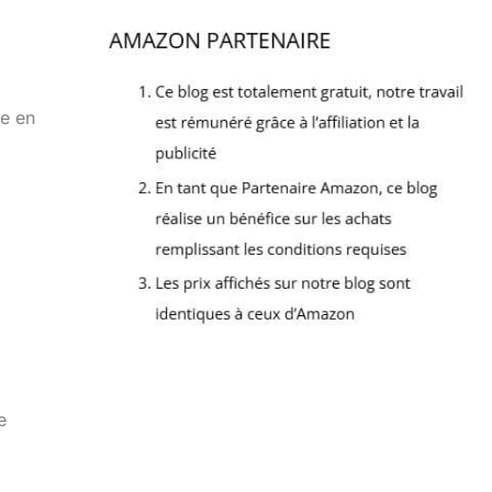
re en
e