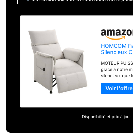
HOMCOM Faute
Silencieux 
MOTEUR PUISSAN
grâce à notre m
silencieux que 
supporte jusqu'
accrue. CONFOR
160° et d'un re
fonction mémoir
position préfér
MATÉRIAU ADAPT
Disponibilité et prix à jou
velours résistan
Son revêtement 
pour les famill