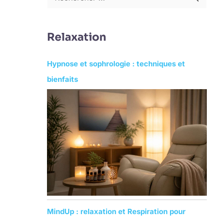
R
e
c
Relaxation
h
e
Hypnose et sophrologie : techniques et
r
bienfaits
c
h
e
r
:
MindUp : relaxation et Respiration pour