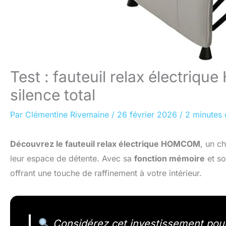
Test : fauteuil relax électri
silence total
Par
Clémentine Rivemaine
/
26 février 2026
/
2 minutes 
Découvrez le fauteuil relax électrique HOMCOM
, un c
leur espace de détente. Avec sa
fonction mémoire
et s
offrant une touche de raffinement à votre intérieur.
Considérez cet investissement pou