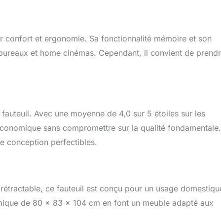
 fauteuil relaxant, équipé de ressorts ensachés et d'un
 mousse coton poupée, offre un confort optimal avec un
m d'épaisseur et une assise de 58 cm de largeur, parfait pour
ier confort et ergonomie. Sa fonctionnalité mémoire et son
ale. SPÉCIFICATIONS : Dimensions totales : 80l x 83P x 104H
oite), 80l x 162P x 67H cm (position inclinée). Charge max.
bureaux et home cinémas. Cependant, il convient de prend
35 kg. Poche latérale incluse. Montage nécessaire.
e fauteuil. Avec une moyenne de 4,0 sur 5 étoiles sur les
économique sans compromettre sur la qualité fondamentale.
 conception perfectibles.
rétractable, ce fauteuil est conçu pour un usage domestiqu
omique de 80 x 83 x 104 cm en font un meuble adapté aux