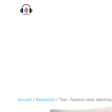
Aller
au
contenu
Accueil
Relaxation
Test : fauteuil relax élect