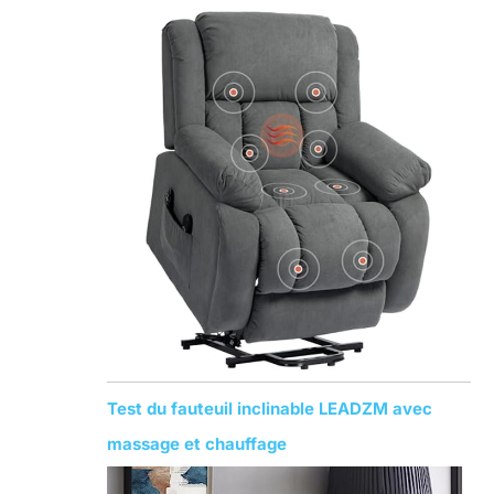
Test du fauteuil inclinable LEADZM avec
massage et chauffage