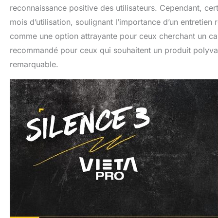
reconnaissance positive des utilisateurs. Cependant, cer
mois d’utilisation, soulignant l’importance d’un entretien 
comme une option attrayante pour ceux cherchant un cas
recommandé pour ceux qui souhaitent un produit polyvale
remarquable.