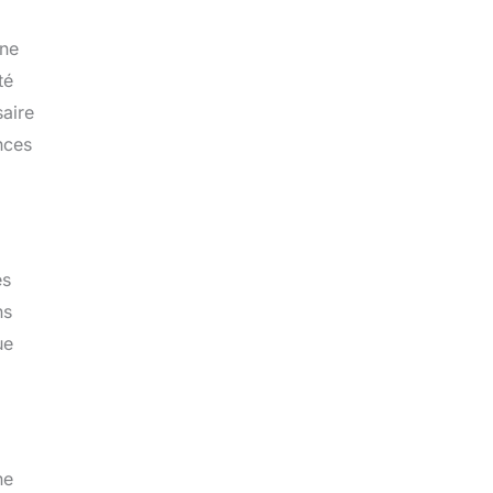
une
té
aire
nces
es
ns
ue
ne