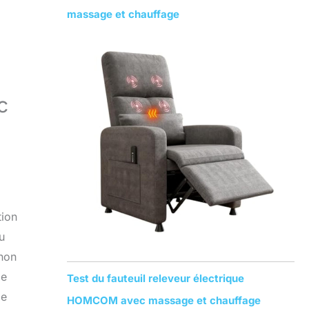
massage et chauffage
c
tion
u
gnon
le
Test du fauteuil releveur électrique
me
HOMCOM avec massage et chauffage