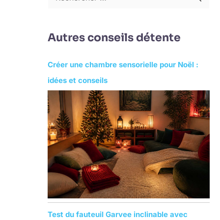
R
e
c
Autres conseils détente
h
e
Créer une chambre sensorielle pour Noël :
r
idées et conseils
c
h
e
r
:
Test du fauteuil Garvee inclinable avec