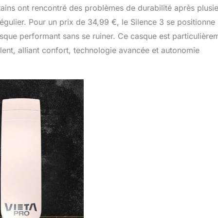
tains ont rencontré des problèmes de durabilité après plusi
régulier. Pour un prix de 34,99 €, le Silence 3 se positionne
que performant sans se ruiner. Ce casque est particulière
nt, alliant confort, technologie avancée et autonomie