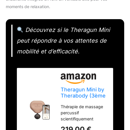
moments de relaxation.
Découvrez si le Theragun Mini
peut répondre à vos attentes de
mobilité et d’efficacité.
Theragun Mini by
Therabody (3ème
génération) –
Thérapie de massage
Pistolet de
percussif
massage ultra
scientifiquement
portable et
prouvée : Le Theragun
essentiel de
219,00 €