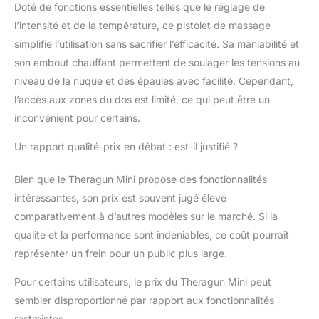
Doté de fonctions essentielles telles que le réglage de
portable dans le design
l’intensité et de la température, ce pistolet de massage
le plus petit et le plus
compact à ce jour : 30
simplifie l’utilisation sans sacrifier l’efficacité. Sa maniabilité et
% plus petit, plus léger
son embout chauffant permettent de soulager les tensions au
et plus silencieux que
niveau de la nuque et des épaules avec facilité. Cependant,
l'original, mais tout
l’accès aux zones du dos est limité, ce qui peut être un
aussi efficace, le
Theragun Mini repensé
inconvénient pour certains.
est un essentiel de
Un rapport qualité-prix en débat : est-il justifié ?
voyage que vous
pouvez emporter
partout pour un
Bien que le Theragun Mini propose des fonctionnalités
soulagement rapide et
intéressantes, son prix est souvent jugé élevé
facile. Jusqu'à 180 min
comparativement à d’autres modèles sur le marché. Si la
d'autonomie avec
qualité et la performance sont indéniables, ce coût pourrait
chargement USB-C.
Autonomie de batterie
représenter un frein pour un public plus large.
prolongée de 180 min
pour plus de
Pour certains utilisateurs, le prix du Theragun Mini peut
commodité en
sembler disproportionné par rapport aux fonctionnalités
déplacement : Avec
restreintes.