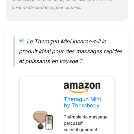
plus léger et plus
point de discordance pour certains.
silencieux que
l'original, mais tout
aussi efficace, le
Theragun Mini
repensé est un
essentiel de voyage
Le Theragun Mini incarne-t-il le
que vous pouvez
produit idéal pour des massages rapides
emporter partout
pour un soulagement
et puissants en voyage ?
rapide et facile.
Jusqu'à 180 min
d'autonomie avec
chargement USB-C.
Autonomie de
batterie prolongée de
Theragun Mini
180 min pour plus de
by Therabody
commodité en
(3ème
déplacement : Avec
Thérapie de massage
génération) –
jusqu'à 180 minutes
percussif
Pistolet de
d'autonomie de
scientifiquement
massage ultra