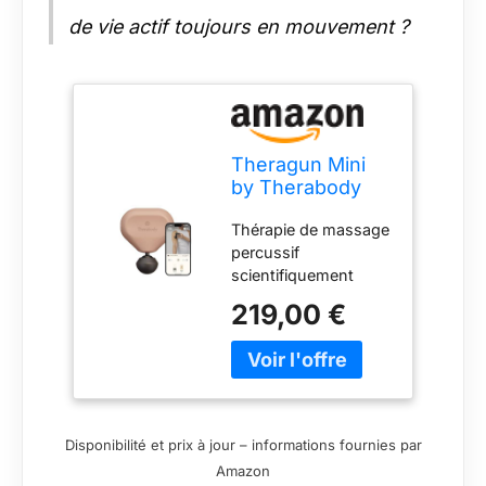
traitements, sans
de vie actif toujours en mouvement ?
deviner.
Theragun Mini
by Therabody
(3ème
Thérapie de massage
génération) –
percussif
Pistolet de
scientifiquement
massage ultra
prouvée : Le
portable et
219,00 €
Theragun Mini
essentiel de
propose une thérapie
voyage pour
de massage
soulager
percussif stimulant la
rapidement et
circulation,
efficacement la
scientifiquement
douleur et la
Disponibilité et prix à jour – informations fournies par
prouvée pour
tension
Amazon
soulager
n'importe où,