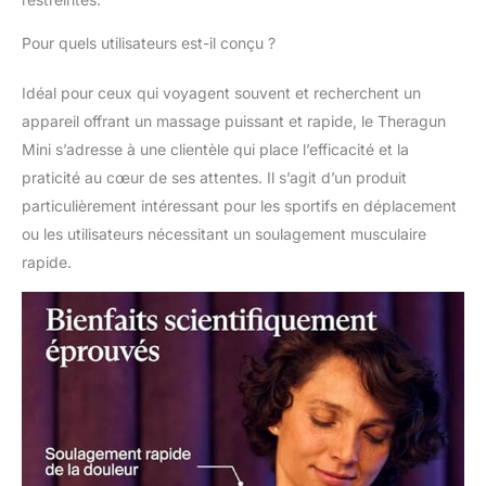
jusqu'à 180 minutes
d'autonomie de
Pour quels utilisateurs est-il conçu ?
batterie et une charge
USB-C, le Theragun
Idéal pour ceux qui voyagent souvent et recherchent un
Mini est conçu pour
appareil offrant un massage puissant et rapide, le Theragun
vous accompagner
durant vos journées les
Mini s’adresse à une clientèle qui place l’efficacité et la
plus longues, vous
praticité au cœur de ses attentes. Il s’agit d’un produit
assurant de rester
particulièrement intéressant pour les sportifs en déplacement
détendu et rafraîchi.
ou les utilisateurs nécessitant un soulagement musculaire
Facile à utiliser,
contrôle à un seul
rapide.
bouton pour un accès
rapide au soulagement
: conçu pour être
pratique en
déplacement avec un
seul bouton, 3 vitesses
réglables et des
indicateurs LED pour
démarrer rapidement et