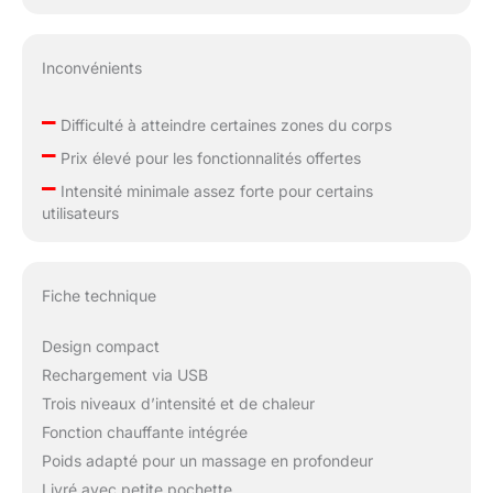
endoloris et des
genoux douloureux,
que vous équilibriez le
Inconvénients
travail, les
engagements sociaux
–
Difficulté à atteindre certaines zones du corps
et l’exercice, ou que
–
Prix élevé pour les fonctionnalités offertes
vous cherchiez à
–
soulager les douleurs
Intensité minimale assez forte pour certains
au dos et aux épaules
utilisateurs
après une longue
journée passée debout.
Fonctionnalité
Fiche technique
Bluetooth pour des
recommandations de
récupération
Design compact
personnalisées avec
Rechargement via USB
Coach by Therabody :
Trois niveaux d’intensité et de chaleur
Coach by Therabody
Fonction chauffante intégrée
dans l’application
Therabody utilise vos
Poids adapté pour un massage en profondeur
objectifs, votre activité
Livré avec petite pochette