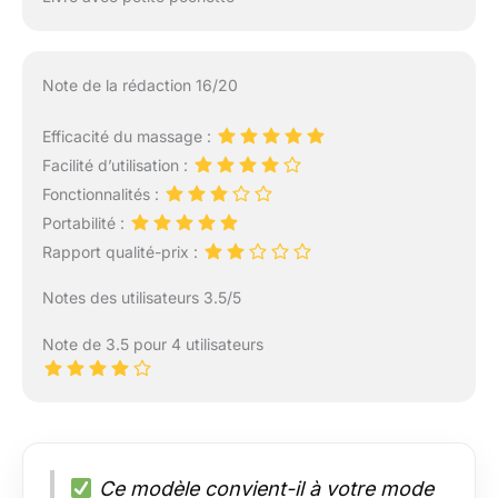
quotidienne et les
données de santé de
votre appareil portable
pour créer des
Note de la rédaction 16/20
recommandations
intelligentes de
Efficacité du massage :
récupération
Facilité d’utilisation :
personnalisées qui
Fonctionnalités :
s’adaptent à vos
besoins tout au long
Portabilité :
de la journée et vous
Rapport qualité-prix :
aident à rester
constant dans la
Notes des utilisateurs 3.5/5
récupération. Avec des
routines conçues par
Note de 3.5 pour 4 utilisateurs
des experts qui vous
indiquent quand et
comment utiliser votre
Theragun, vous tirez
toujours le meilleur
parti de vos
Ce modèle convient-il à votre mode