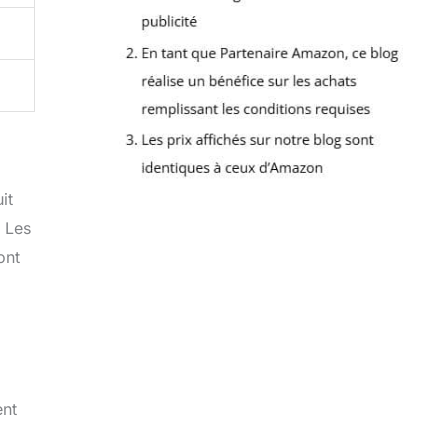
it
. Les
ont
ent