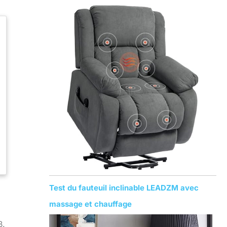
Test du fauteuil inclinable LEADZM avec
massage et chauffage
B.