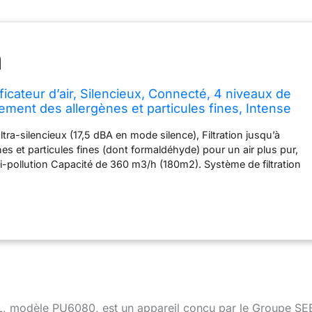
icateur d’air, Silencieux, Connecté, 4 niveaux de
aitement des allergènes et particules fines, Intense
nect XL, Blanc PU6080F0
 ultra-silencieux (17,5 dBA en mode silence), Filtration jusqu’à
es et particules fines (dont formaldéhyde) pour un air plus pur,
ti-pollution Capacité de 360 m3/h (180m2). Système de filtration
 avec 4 niveaux (préfiltre, charbon actif, Allergy+, NanoCaptur),
ique de la vitesse selon la qualité de l'air et le moment de la
e à l’effet assainissant, anti-bactérien de votre maison. Panneau
terie hebdomadaire programmable, Départ différé, Modes
odèle connecté avec suivi et contrôle de la qualité de l'air à
s réel via smartphone. Design moderne en harmonie avec les
ée de transport pratique pour le rangement, Indicateur de
res, Grille 3D orientable. Contenu : 1x Purificateur d'air Intense
XL de Rowenta, Blanc, Puissance : 30 W, Poids : 7,72 kg, Dim. :
XL, modèle PU6080, est un appareil conçu par le Groupe SE
 cm, Garantie : 2 ans, Réparabilité pièce détachées : 10 ans.