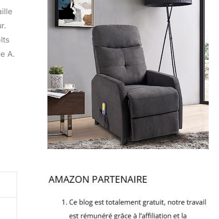
ille
r.
lts
e A.