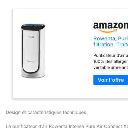
Rowenta, Purif
filtration, Tr
Pure Air Con
Purificateur d’air
100% des allergèn
véritable arme an
haute performance
Ajustement automat
journée. Contribu
tactile avec minu
boost/jour/nuit, M
distance en temp
intérieurs, Poign
Design et caractéristiques techniques
changement de filt
Pure Air Connect 
Le purificateur d’air Rowenta Intense Pure Air Connect 
31,5 x 68,3 x 25,3