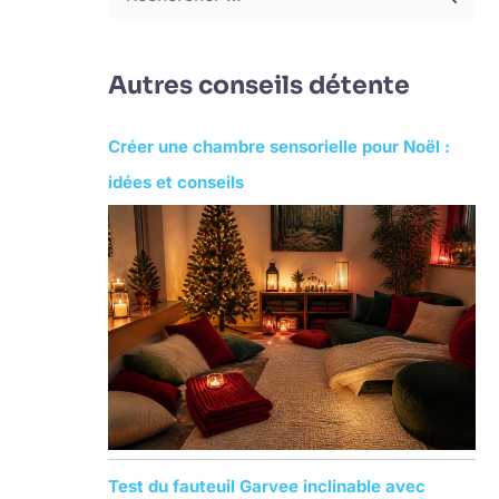
R
e
c
Autres conseils détente
h
e
Créer une chambre sensorielle pour Noël :
r
idées et conseils
c
h
e
r
:
Test du fauteuil Garvee inclinable avec