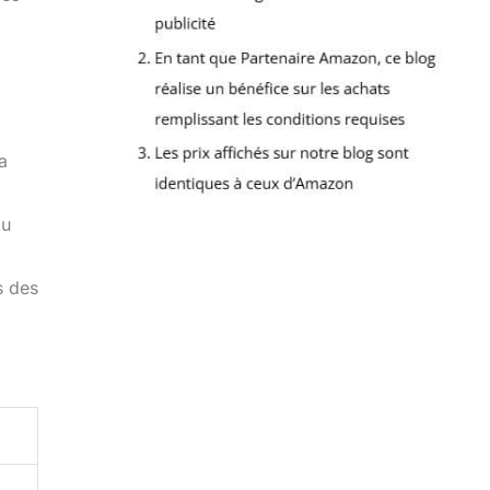
a
du
s des