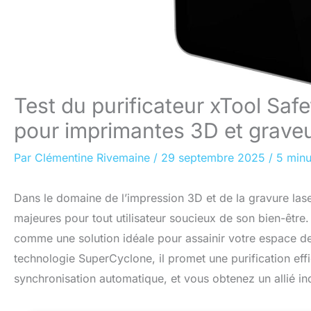
Test du purificateur xTool Safe
pour imprimantes 3D et graveu
Par
Clémentine Rivemaine
/
29 septembre 2025
/
5 minu
Dans le domaine de l’impression 3D et de la gravure laser,
majeures pour tout utilisateur soucieux de son bien-être
comme une solution idéale pour assainir votre espace de 
technologie SuperCyclone, il promet une purification effi
synchronisation automatique, et vous obtenez un allié indi