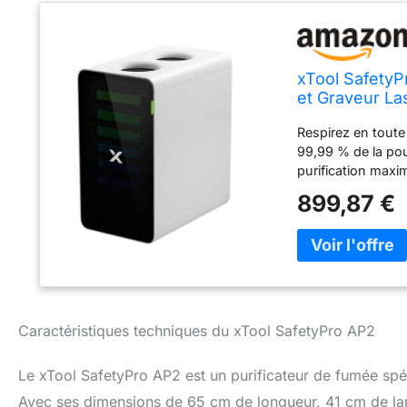
xTool SafetyP
et Graveur La
10x Durée de 
Respirez en toute
99,99 % de la pous
purification maxim
Prolongez la duré
899,87 €
AP2. Profitez d'un
Cyclone et à une p
remplacement du fi
automatique avec 
surveillance en te
assurent des perfo
avec la technolog
Caractéristiques techniques du xTool SafetyPro AP2
particules avant q
de la poussière et
Le xTool SafetyPro AP2 est un purificateur de fumée spé
produits chimique
assurant une filt
Avec ses dimensions de 65 cm de longueur, 41 cm de lar