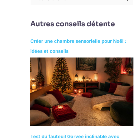
R
e
c
Autres conseils détente
h
e
Créer une chambre sensorielle pour Noël :
r
idées et conseils
c
h
e
r
:
Test du fauteuil Garvee inclinable avec