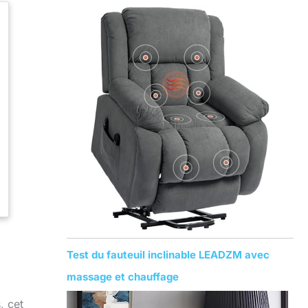
Test du fauteuil inclinable LEADZM avec
massage et chauffage
, cet