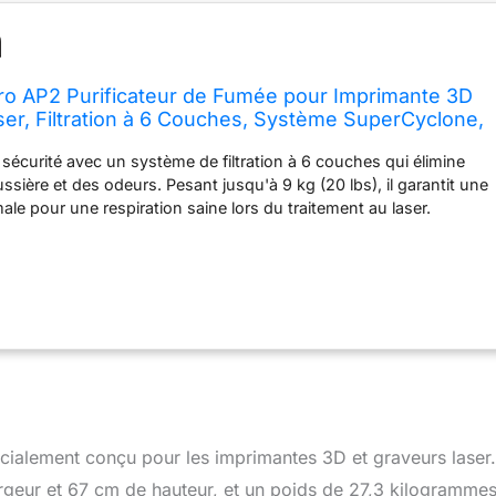
ro AP2 Purificateur de Fumée pour Imprimante 3D
ser, Filtration à 6 Couches, Système SuperCyclone,
Vie du Filtre Longue, Synchronisation Automatique
 sécurité avec un système de filtration à 6 couches qui élimine
sière et des odeurs. Pesant jusqu'à 9 kg (20 lbs), il garantit une
ale pour une respiration saine lors du traitement au laser.
e de vie et économisez de l'argent avec le purificateur de fumée
e durée de vie du filtre 10 fois plus longue grâce à la technologie
orte magnétique amovible qui facilite le retrait, le lavage et le
ltre. Plus intelligent et plus silencieux. Synchronisation
les lasers xTool, paramètres adaptés à chaque matériau,
mps réel du filtre et fonctionnement à faible niveau sonore
rmances sans effort et efficaces. Le premier purificateur laser
ie SuperCyclone. Avec 36 cyclones, il capture 99 % des grosses
u'elles n'atteignent les filtres, garantissant une meilleure collecte
 un air plus propre. Absorbe efficacement les odeurs et les
cialement conçu pour les imprimantes 3D et graveurs laser.
s nuisibles grâce à un filtre à maillage de carbone ultra-dense,
ration plus puissante et un environnement de travail plus propre
geur et 67 cm de hauteur, et un poids de 27,3 kilogrammes