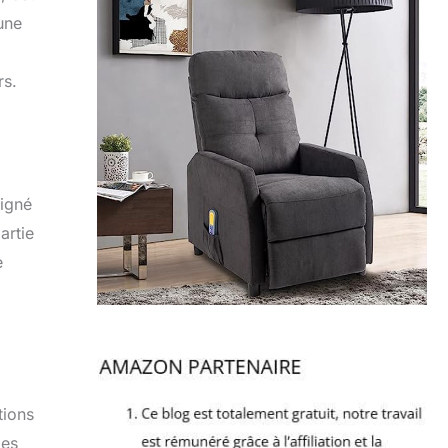
une
rs.
ligné
artie
e
tions
des