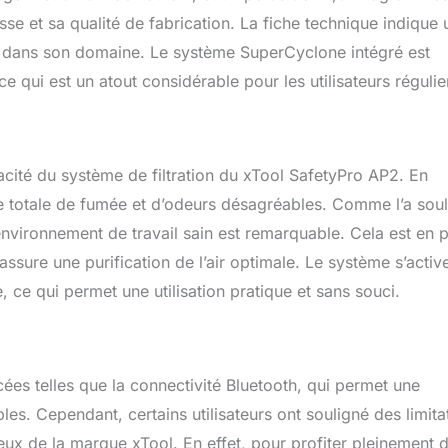
atible avec 3D imprimante et xTool graveur laser tel que xTool S1,
e et sa qualité de fabrication. La fiche technique indique 
ool F2, xTool F2 Ultra, xTool F2 Ultra UV, xTool F1 Ultra, xTool P2,
lée dans son domaine. Le système SuperCyclone intégré est
ce qui est un atout considérable pour les utilisateurs régulie
cacité du système de filtration du xTool SafetyPro AP2. En
ce totale de fumée et d’odeurs désagréables. Comme l’a sou
 environnement de travail sain est remarquable. Cela est en p
 assure une purification de l’air optimale. Le système s’activ
, ce qui permet une utilisation pratique et sans souci.
es telles que la connectivité Bluetooth, qui permet une
es. Cependant, certains utilisateurs ont souligné des limita
eux de la marque xTool. En effet, pour profiter pleinement 