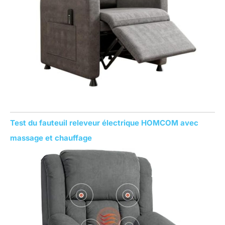
Test du fauteuil releveur électrique HOMCOM avec
massage et chauffage