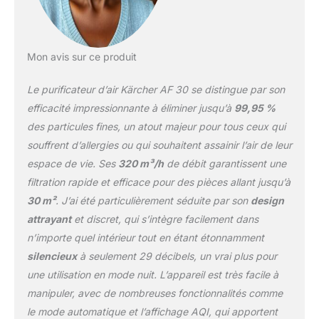
puissamment tout en
restant silencieux. Avec
un niveau sonore de 29
à 53 db, l'appareil se fait
Mon avis sur ce produit
vite oublier au quotidien
Nombreuses fonctions :
Le purificateur d’air Kärcher AF 30 se distingue par son
le purificateur d'air
affiche la température,
efficacité impressionnante à éliminer jusqu’à
99,95 %
l'humidité et la qualité de
des particules fines, un atout majeur pour tous ceux qui
l'air. En mode
souffrent d’allergies ou qui souhaitent assainir l’air de leur
automatique, la
espace de vie. Ses
320 m³/h
de débit garantissent une
puissance de filtration de
l'appareil s'adapte toute
filtration rapide et efficace pour des pièces allant jusqu’à
seule Contenu de la
30 m²
. J’ai été particulièrement séduite par son
design
livraison : le kit contient
attrayant
et discret, qui s’intègre facilement dans
le purificateur d'air AF 30
n’importe quel intérieur tout en étant étonnamment
de Kärcher avec des
filtres HEPA 13 intégrés
silencieux
à seulement 29 décibels, un vrai plus pour
pour une durée de 8 à 12
une utilisation en mode nuit. L’appareil est très facile à
mois, et une cartouche
manipuler, avec de nombreuses fonctionnalités comme
de charbon actif
le mode automatique et l’affichage AQI, qui apportent
antibactérienne