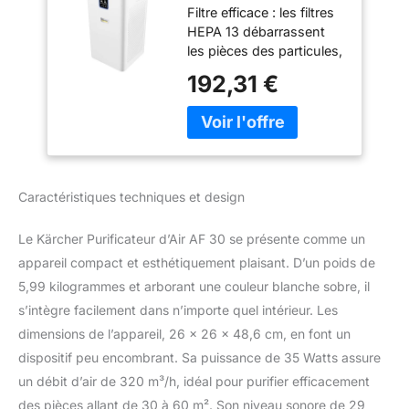
Filtre efficace : les filtres
Pièce: 30 m²,
HEPA 13 débarrassent
Puissance Filtration:
les pièces des particules,
Élimine 99,95% des
allergènes, agents
Particules jusqu'à
192,31 €
pathogènes d'une taille
0,3 μm type
maximale de 0,3 µm. La
Poussière, Pollen &
cartouche de charbon
Allergènes, Mode
actif permet de réduire
Automatique & Nuit
les odeurs Flux d'air
puissant : le puissant
Caractéristiques techniques et design
moteur de l'AF 30 génère
un flux d'air puissant
Le Kärcher Purificateur d’Air AF 30 se présente comme un
avec un débit d'air de
320 m³/h. L'air des
appareil compact et esthétiquement plaisant. D’un poids de
pièces de moins de 30
5,99 kilogrammes et arborant une couleur blanche sobre, il
m² est ainsi nettoyé
s’intègre facilement dans n’importe quel intérieur. Les
rapidement et
dimensions de l’appareil, 26 x 26 x 48,6 cm, en font un
efficacement Silencieux :
dispositif peu encombrant. Sa puissance de 35 Watts assure
le moteur et le ventilateur
du purificateur d'air AF
un débit d’air de 320 m³/h, idéal pour purifier efficacement
30 nettoient
des pièces allant de 30 à 60 m². Son niveau sonore de 29