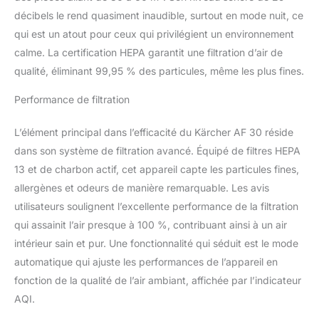
puissamment tout en
décibels le rend quasiment inaudible, surtout en mode nuit, ce
restant silencieux. Avec
qui est un atout pour ceux qui privilégient un environnement
un niveau sonore de 29
à 53 db, l'appareil se fait
calme. La certification HEPA garantit une filtration d’air de
vite oublier au quotidien
qualité, éliminant 99,95 % des particules, même les plus fines.
Nombreuses fonctions :
le purificateur d'air
Performance de filtration
affiche la température,
l'humidité et la qualité de
L’élément principal dans l’efficacité du Kärcher AF 30 réside
l'air. En mode
dans son système de filtration avancé. Équipé de filtres HEPA
automatique, la
13 et de charbon actif, cet appareil capte les particules fines,
puissance de filtration de
l'appareil s'adapte toute
allergènes et odeurs de manière remarquable. Les avis
seule Contenu de la
utilisateurs soulignent l’excellente performance de la filtration
livraison : le kit contient
qui assainit l’air presque à 100 %, contribuant ainsi à un air
le purificateur d'air AF 30
intérieur sain et pur. Une fonctionnalité qui séduit est le mode
de Kärcher avec des
filtres HEPA 13 intégrés
automatique qui ajuste les performances de l’appareil en
pour une durée de 8 à 12
fonction de la qualité de l’air ambiant, affichée par l’indicateur
mois, et une cartouche
AQI.
de charbon actif
antibactérienne