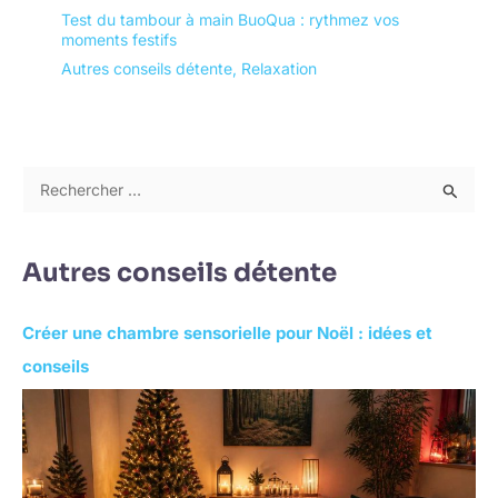
Test du tambour à main BuoQua : rythmez vos
moments festifs
Autres conseils détente
,
Relaxation
R
e
c
Autres conseils détente
h
e
Créer une chambre sensorielle pour Noël : idées et
r
conseils
c
h
e
r