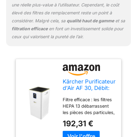
une réelle plus-value à l’utilisateur. Cependant, le coût
élevé des filtres de remplacement reste un point à
considérer. Malgré cela, sa
qualité haut de gamme
et sa
filtration efficace
en font un investissement solide pour
ceux qui valorisent la pureté de l’air.
Kärcher Purificateur
d'Air AF 30, Débit:
320 m³/h, Taille
Filtre efficace : les filtres
Pièce: 30 m²,
HEPA 13 débarrassent
Puissance Filtration:
les pièces des particules,
Élimine 99,95% des
allergènes, agents
Particules jusqu'à
192,31 €
pathogènes d'une taille
0,3 μm type
maximale de 0,3 µm. La
Poussière, Pollen &