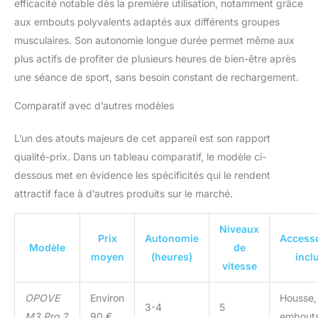
efficacité notable dès la première utilisation, notamment grâce
heures, ce qui fournit jusqu'à
aux embouts polyvalents adaptés aux différents groupes
4-8 heures d'expérience de
massage extraordinaire (avec
musculaires. Son autonomie longue durée permet même aux
sa protection d'arrêt
plus actifs de profiter de plusieurs heures de bien-être après
automatique de 30 minutes).
une séance de sport, sans besoin constant de rechargement.
【Hidden Vent】Le pistolet de
massage OPOVE M3 Pro 2
Comparatif avec d’autres modèles
est équipé d'évents cachés
qui permettent au pistolet
L’un des atouts majeurs de cet appareil est son rapport
musculaire de mieux dissiper
qualité-prix. Dans un tableau comparatif, le modèle ci-
la chaleur, ce qui augmente
sa durabilité et empêche les
dessous met en évidence les spécificités qui le rendent
clients d'être dérangés par
attractif face à d’autres produits sur le marché.
des odeurs mécaniques
internes pendant l'utilisation.
Niveaux
De plus, le pistolet massage
Prix
Autonomie
Access
Opove ne pèse que 1,1 kg, ce
Modèle
de
moyen
(heures)
incl
qui le rend facile à transporter
vitesse
tout au long du massage.
【Ideal Gift Choice】Le
OPOVE
Environ
Housse,
pistolet de massage OPOVE
3-4
5
M3 Pro 2
90 €
embout