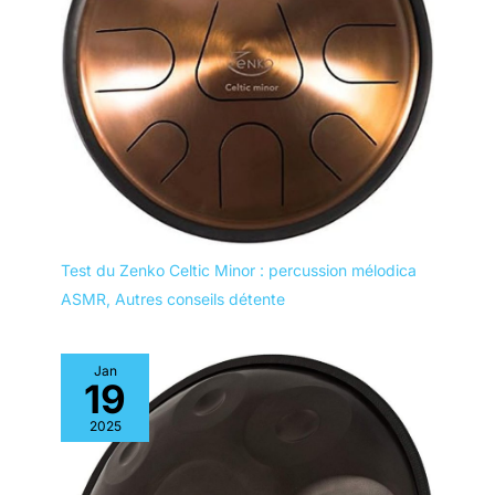
+ ou -, et il allumer et
de sécurité
éteindre alimentation une
longue pression.
【Portable et silencieux】
: Le masseur ne pèse que
430g, est équipé d'une
boîte de rangement
portable, petite et légère,
facile à saisir. Adopte une
technologie unique de
réduction du bruit, le
niveau de bruit n'est que
de 45 dB pendant le
fonctionnement, sans
déranger les autres,
profitez d'une massage
Test du Zenko Celtic Minor : percussion mélodica
expérience à faible bruit.
ASMR
,
Autres conseils détente
Jan
19
2025