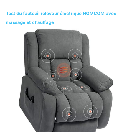
Test du fauteuil releveur électrique HOMCOM avec
massage et chauffage