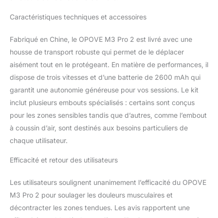
musculaires spécifiques
Caractéristiques techniques et accessoires
grâce à 5 vitesses ; Opove
massage gun est équipé d'un
Fabriqué en Chine, le OPOVE M3 Pro 2 est livré avec une
écran LED HD qui vous
permet de voir clairement la
housse de transport robuste qui permet de le déplacer
vitesse et la charge restante.
aisément tout en le protégeant. En matière de performances, il
De plus, ce pistolet de
dispose de trois vitesses et d’une batterie de 2600 mAh qui
massage musculaire est
garantit une autonomie généreuse pour vos sessions. Le kit
équipé de 6 têtes de
massage pour différentes
inclut plusieurs embouts spécialisés : certains sont conçus
parties du corps. Vous
pour les zones sensibles tandis que d’autres, comme l’embout
pouvez ainsi masser et
à coussin d’air, sont destinés aux besoins particuliers de
détendre les muscles de tout
chaque utilisateur.
votre corps. 【Précision et
Longue Durée】Le boîtier du
Efficacité et retour des utilisateurs
pistolet de massage
musculaire OPOVE est
Les utilisateurs soulignent unanimement l’efficacité du OPOVE
fabriqué en aluminium de
haute qualité, et la batterie de
M3 Pro 2 pour soulager les douleurs musculaires et
2600mAh peut être
décontracter les zones tendues. Les avis rapportent une
rechargée pendant 2,5