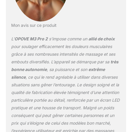
Vous pouvez régler la bonne
pression pour des groupes
musculaires spécifiques
grâce à 5 vitesses ; Opove
Mon avis sur ce produit
massage gun est équipé d'un
écran LED HD qui vous
permet de voir clairement la
L’
OPOVE M3 Pro 2
s’impose comme un
allié de choix
vitesse et la charge restante.
pour soulager efficacement les douleurs musculaires
De plus, ce pistolet de
grâce à ses nombreuses intensités de massage et ses
massage musculaire est
embouts diversifiés. L’appareil se démarque par sa
très
équipé de 6 têtes de
massage pour différentes
bonne autonomie
, sa puissance et son
extrême
parties du corps. Vous
silence
, ce qui le rend agréable à utiliser dans diverses
pouvez ainsi masser et
situations sans gêner l’entourage. Le design soigné et la
détendre les muscles de tout
qualité de fabrication élevée témoignent d’une attention
votre corps. 【Précision et
Longue Durée】Le boîtier du
particulière portée au détail, renforcée par un écran LED
pistolet de massage
pratique et une housse de transport. Malgré un poids
musculaire OPOVE est
conséquent qui peut gêner certaines personnes et un
fabriqué en aluminium de
prix qui s’éloigne de celui des modèles bon marché,
haute qualité, et la batterie de
l’expérience utilisateur est enrichie par des massages
2600mAh peut être