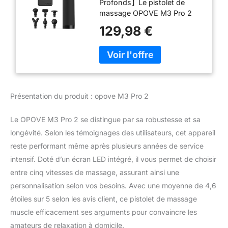
Profonds】Le pistolet de
LED 2500 RPM
massage OPOVE M3 Pro 2
Masseurs Électriques,
est doté d'un moteur sans
Masseur Dos, Soulager
129,98 €
balai de 24 V qui atteint une
les Douleurs
intensité de massage de 12
Musculaires, Gris
mm pour les groupes de
muscles profonds à des
vitesses de 1300 à 2500
tr/min. Le pistolet permet de
Présentation du produit : opove M3 Pro 2
masser spontanément
n'importe quelle zone du cou,
Le OPOVE M3 Pro 2 se distingue par sa robustesse et sa
des épaules, du dos, des
jambes et des fesses, et
longévité. Selon les témoignages des utilisateurs, cet appareil
travaille sur différents
reste performant même après plusieurs années de service
groupes de muscles pour
intensif. Doté d’un écran LED intégré, il vous permet de choisir
soulager de manière
entre cinq vitesses de massage, assurant ainsi une
significative la tension
musculaire, la douleur et la
personnalisation selon vos besoins. Avec une moyenne de 4,6
raideur. 【5 Vitesses
étoiles sur 5 selon les avis client, ce pistolet de massage
Réglables et Écran LED】
muscle efficacement ses arguments pour convaincre les
Vous pouvez régler la bonne
amateurs de relaxation à domicile.
pression pour des groupes