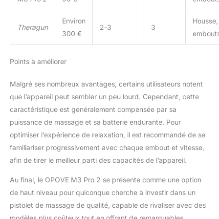
est livré dans un bel étui de
transport, ce qui facilite le
Environ
Housse,
rangement de l'appareil à la
Theragun
2-3
3
maison, le voyage avec lui, et
300 €
embout
constitue un choix de cadeau
idéal pour les parents, la
Points à améliorer
famille et les amis !
Malgré ses nombreux avantages, certains utilisateurs notent
que l’appareil peut sembler un peu lourd. Cependant, cette
caractéristique est généralement compensée par sa
puissance de massage et sa batterie endurante. Pour
optimiser l’expérience de relaxation, il est recommandé de se
familiariser progressivement avec chaque embout et vitesse,
afin de tirer le meilleur parti des capacités de l’appareil.
Au final, le OPOVE M3 Pro 2 se présente comme une option
de haut niveau pour quiconque cherche à investir dans un
pistolet de massage de qualité, capable de rivaliser avec des
modèles plus coûteux tout en offrant de remarquables