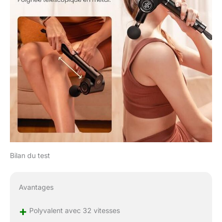
vous l’utiliserez la
prochaine fois. Charge
rapide 15W PD &
Charge Type C:
Capacité de batterie
ultra-grande de
2500mAh. Pris en
charge de la charge
rapide 15W PD (A-C et
C-C sont pris en
charge), la charge
complète nécessite
seulement 2,5 h tandis
que le modèle normal
nécessite au moins 4
Bilan du test
h; Alimenté par une
batterie rechargeable
avec un cycle de vie 5
Avantages
fois plus long pour une
utilisation portable à
+
Polyvalent avec 32 vitesses
tout moment. **Tête