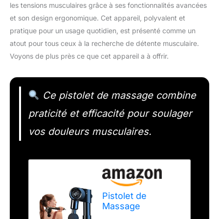
les tensions musculaires grâce à ses fonctionnalités avancées
et son design ergonomique. Cet appareil, polyvalent et
pratique pour un usage quotidien, est présenté comme un
atout pour tous ceux à la recherche de détente musculaire.
Voyons de plus près ce que cet appareil a à offrir.
Ce pistolet de massage combine
praticité et efficacité pour soulager
vos douleurs musculaires.
Pistolet de
Massage
Musculaire Napre