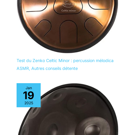
points de
déclenchement ou aux
petites zones
spécifiques du corps,
telles que la plante des
pieds. **Tête à
coussin d’air**: le
matériau de la tête à
coussin d'air a
Test du Zenko Celtic Minor : percussion mélodica
généralement une
ASMR
,
Autres conseils détente
certaine élasticité et
douceur par rapport à
d'autres têtes de
Jan
massage relativement
19
dures.
2025