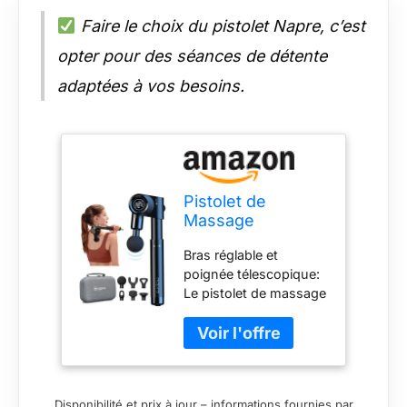
Faire le choix du pistolet Napre, c’est
opter pour des séances de détente
adaptées à vos besoins.
Pistolet de
Massage
Musculaire Napre
Bras réglable et
Appareil de
poignée télescopique:
Massage Masseur
Le pistolet de massage
de Muscle
Napre a une poignée
Profonds,32
en forme de L avec un
Vitesses Dos
bras réglable, il
Massage Gun
possède 5 angles
Pour Soulager
réglables, ce qui vous
Douleurs
Disponibilité et prix à jour – informations fournies par