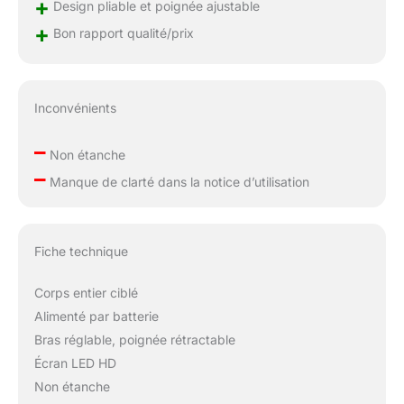
+
sphérique**:
Design pliable et poignée ajustable
Largement applicable
+
Bon rapport qualité/prix
et peut être utilisé sur
la plupart des groupes
musculaires du corps,
tels que les cuisses, le
Inconvénients
bassin, les bras, etc.
**Tête plate**: Utilisé
–
Non étanche
souvent sur les zones
–
à grandes surfaces
Manque de clarté dans la notice d’utilisation
musculaires. **Tête en
forme d’U**: Conçue
spécialement pour les
zones des côtés de la
Fiche technique
colonne vertébrale et
du tendon d’achille.
Corps entier ciblé
**Tête ronde**:
Alimenté par batterie
Convient pour les
Bras réglable, poignée rétractable
petites zones
Écran LED HD
spécifiques et aux
points de
Non étanche
déclenchement ou aux