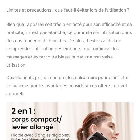
moteur à brosse, le
Limites et précautions : que faut-il éviter lors de l’utilisation ?
bruit de
fonctionnement est
Bien que l’appareil soit très bien noté pour son efficacité et sa
inférieur à 40 dB, ce qui
harmonise le bruit
praticité, il n’est pas étanche, ce qui limite son utilisation dans
extérieur, pour vous
des environnements humides. De plus, il est essentiel de
offrir une expérience de
comprendre l’utilisation des embouts pour optimiser les
massage agréable et
massages et éviter toute blessure par une mauvaise
silencieuse. Écran LED
utilisation.
HD: Le niveau de
batterie et la vitesse de
Ces éléments pris en compte, les utilisateurs pourraient être
rotation spécifique du
moteur sont affichés
convaincus par les avantages considérables offerts par cet
sur l’écran LED, ce qui
appareil.
vous permet de savoir
quelle vitesse est la
plus adaptée à vous,
afin que vous puissiez
directement ajuster à la
vitesse de rotation
correspondante, quand