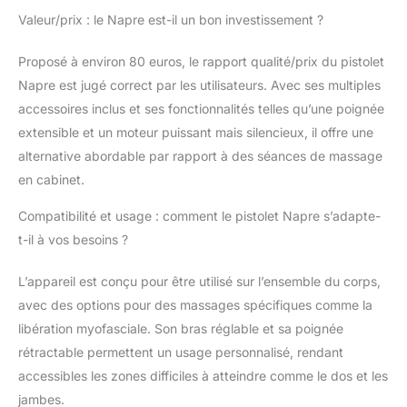
corps. Jusqu’à 3000
Valeur/prix : le Napre est-il un bon investissement ?
tr/min (32 niveaux de
vitesse) & Temps de
Proposé à environ 80 euros, le rapport qualité/prix du pistolet
service long: Réglage
de vitesse en continu,
Napre est jugé correct par les utilisateurs. Avec ses multiples
32 niveaux de vitesse
accessoires inclus et ses fonctionnalités telles qu’une poignée
allant de 1400 à 3000
extensible et un moteur puissant mais silencieux, il offre une
tr/min sont fournis par
alternative abordable par rapport à des séances de massage
le rouleau pour de
différents groupes
en cabinet.
musculaires, aidant au
massage des muscles
Compatibilité et usage : comment le pistolet Napre s’adapte-
douloureux, à la
t-il à vos besoins ?
relaxation et à la
modelisation de
L’appareil est conçu pour être utilisé sur l’ensemble du corps,
différentes parties
avec des options pour des massages spécifiques comme la
musculaires; il est
libération myofasciale. Son bras réglable et sa poignée
équipé d’un moteur
silencieux sans brosse,
rétractable permettent un usage personnalisé, rendant
sa durée de vie est
accessibles les zones difficiles à atteindre comme le dos et les
presque 50 fois plus
jambes.
longue que celle d’un