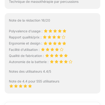
Technique de massothérapie par percussions
petites zones
spécifiques du corps,
telles que la plante des
pieds. **Tête à
Note de la rédaction 16/20
coussin d’air**: le
matériau de la tête à
Polyvalence d’usage :
coussin d'air a
Rapport qualité/prix :
généralement une
Ergonomie et design :
certaine élasticité et
douceur par rapport à
Facilité d’utilisation :
d'autres têtes de
Qualité de fabrication :
massage relativement
Autonomie de la batterie :
dures.
Notes des utilisateurs 4.4/5
Note de 4.4 pour 555 utilisateurs