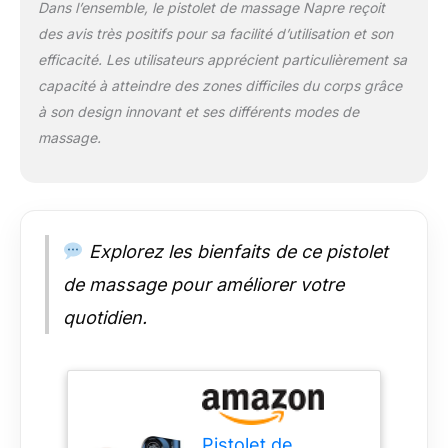
Dans l’ensemble, le pistolet de massage Napre reçoit
différents groupes
des avis très positifs pour sa facilité d’utilisation et son
musculaires, aidant au
massage des muscles
efficacité. Les utilisateurs apprécient particulièrement sa
douloureux, à la
capacité à atteindre des zones difficiles du corps grâce
relaxation et à la
à son design innovant et ses différents modes de
modelisation de
massage.
différentes parties
musculaires; il est
équipé d’un moteur
silencieux sans brosse,
sa durée de vie est
presque 50 fois plus
Explorez les bienfaits de ce pistolet
longue que celle d’un
de massage pour améliorer votre
moteur à brosse, le
bruit de
quotidien.
fonctionnement est
inférieur à 40 dB, ce qui
harmonise le bruit
extérieur, pour vous
offrir une expérience de
massage agréable et
Pistolet de