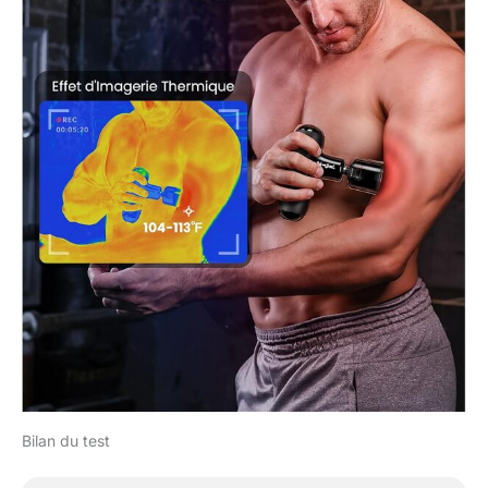
confortable qui ne
dérange pas votre
entourage. Il combine 5
embouts spécialisés et 5
vitesses réglables pour
un traitement sur
mesure, allant de la
relaxation délicate à la
récupération intense.
Une minuterie de 10
minutes est intégrée
pour prévenir toute
surstimulation et
protéger les composants
internes, assurant ainsi
une séance de massage
à la fois optimale, durable
et parfaitement
sécurisée.
Bilan du test