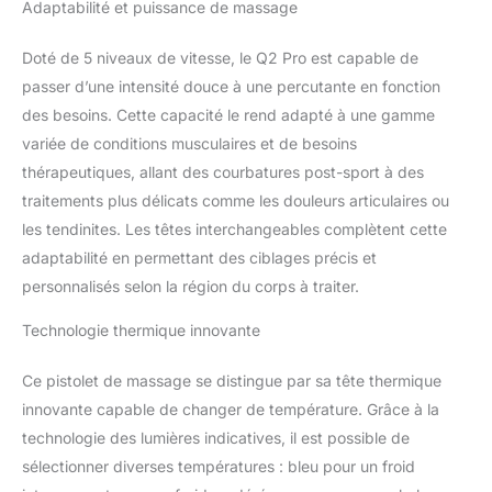
Adaptabilité et puissance de massage
Bob et Brad, experts
américains aux millions
Doté de 5 niveaux de vitesse, le Q2 Pro est capable de
d'abonnés, ce pistolet
masseur intègre une
passer d’une intensité douce à une percutante en fonction
ergonomie
des besoins. Cette capacité le rend adapté à une gamme
professionnelle. Son
variée de conditions musculaires et de besoins
amplitude de 7mm
thérapeutiques, allant des courbatures post-sport à des
couplée à 3000 RPM
cible précisément les
traitements plus délicats comme les douleurs articulaires ou
épaules et les mollets,
les tendinites. Les têtes interchangeables complètent cette
conçue pour être moins
adaptabilité en permettant des ciblages précis et
agressive sur les zones
personnalisés selon la région du corps à traiter.
osseuses. C'est l'allié
technique idéal pour
Technologie thermique innovante
relâcher les muscles
contractés et apaiser les
Ce pistolet de massage se distingue par sa tête thermique
tensions dorsales. Petit
mais Puissant (Force
innovante capable de changer de température. Grâce à la
15kg) : Bien qu'ultra-
technologie des lumières indicatives, il est possible de
léger (0,43kg), son
sélectionner diverses températures : bleu pour un froid
moteur Brushless déploie