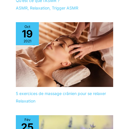
Qu’est ce que l’ASMR ?
contraintes. Silencieux
ASMR
,
Relaxation
,
Trigger ASMR
(40dB) & Polyvalence
Totale : Fonctionnant
sous 40dB, le moteur
assure une utilisation
Oct
19
confortable qui ne
dérange pas votre
2021
entourage. Il combine 5
embouts spécialisés et 5
vitesses réglables pour
un traitement sur
mesure, allant de la
relaxation délicate à la
récupération intense.
Une minuterie de 10
minutes est intégrée
5 exercices de massage crânien pour se relaxer
pour prévenir toute
Relaxation
surstimulation et
protéger les composants
internes, assurant ainsi
Fév
25
une séance de massage