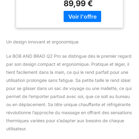
Pistolet Masseur
89,99 €
chaud (40°C-45°C),
Portable pour
pour préparer les tissus,
Récupération Sport
au froid (10°C-15°C)
et Bureau -
pour calmer les zones
Silencieux, Mallette
sollicitées. Cette
Incluse
méthode de contraste
Un design innovant et ergonomique
traite les courbatures
bien plus efficacement
Le BOB AND BRAD Q2 Pro se distingue dès le premier regard
qu'une simple
par son design compact et ergonomique. Pratique et léger, il
percussion standard.
Indispensable après le
tient facilement dans la main, ce qui le rend parfait pour une
running ou la
utilisation prolongée sans fatigue. Sa petite taille le rend idéal
musculation, elle
pour se glisser dans un sac de voyage ou une mallette, ce qui
optimise chaque phase
permet de l’emporter partout avec soi, que ce soit au bureau
de votre récupération,
assurant une détente
ou en déplacement. Sa tête unique chauffante et réfrigérante
musculaire profonde et
révolutionne l’approche du massage en offrant des sensations
un soulagement ciblé
thermiques variées pour s’adapter aux besoins de chaque
après l'effort. Conçu par
utilisateur.
des Kinésithérapeutes
Célèbres : Développé par