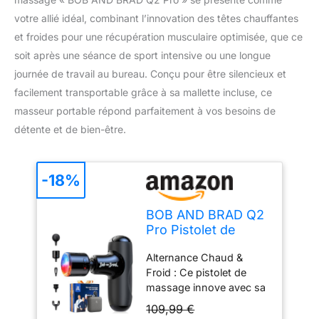
votre allié idéal, combinant l’innovation des têtes chauffantes
et froides pour une récupération musculaire optimisée, que ce
soit après une séance de sport intensive ou une longue
journée de travail au bureau. Conçu pour être silencieux et
facilement transportable grâce à sa mallette incluse, ce
masseur portable répond parfaitement à vos besoins de
détente et de bien-être.
-18%
BOB AND BRAD Q2
Pro Pistolet de
Massage
Alternance Chaud &
Musculaire avec
Froid : Ce pistolet de
Tête Chauffante &
massage innove avec sa
Froide - Mini
tête thermique qui passe
Masseur Dos -
109,99 €
instantanément du