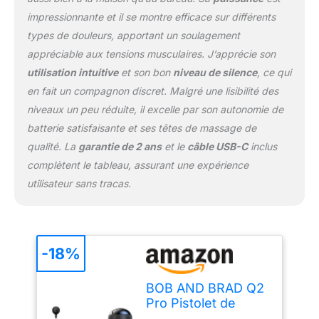
couplée à 3000 RPM
cible précisément les
impressionnante et il se montre efficace sur différents
épaules et les mollets,
types de douleurs, apportant un soulagement
conçue pour être moins
appréciable aux tensions musculaires. J’apprécie son
agressive sur les zones
utilisation intuitive
et son bon
niveau de silence
, ce qui
osseuses. C'est l'allié
technique idéal pour
en fait un compagnon discret. Malgré une lisibilité des
relâcher les muscles
niveaux un peu réduite, il excelle par son autonomie de
contractés et apaiser les
batterie satisfaisante et ses têtes de massage de
tensions dorsales. Petit
qualité. La
garantie de 2 ans
et le
câble USB-C
inclus
mais Puissant (Force
complètent le tableau, assurant une expérience
15kg) : Bien qu'ultra-
léger (0,43kg), son
utilisateur sans tracas.
moteur Brushless déploie
une force de 15kg
(35lbs) sans caler. Cette
puissance brute permet
-18%
d'atteindre les tissus
profonds, surpassant
largement les capacités
BOB AND BRAD Q2
des mini modèles
Pro Pistolet de
classiques. Son format
Massage