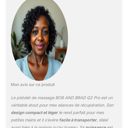
bien plus efficacement
qu'une simple
percussion standard.
Indispensable après le
running ou la
musculation, elle
optimise chaque phase
de votre récupération,
assurant une détente
musculaire profonde et
un soulagement ciblé
après l'effort. Conçu par
des Kinésithérapeutes
Célèbres : Développé par
Mon avis sur ce produit
Bob et Brad, experts
américains aux millions
Le pistolet de massage BOB AND BRAD Q2 Pro est un
d'abonnés, ce pistolet
masseur intègre une
véritable atout pour mes séances de récupération. Son
ergonomie
design compact et léger
le rend parfait pour mes
professionnelle. Son
petites mains et il s’avère
facile à transporter
, idéal
amplitude de 7mm
aussi bien à la maison qu’au bureau. Sa
puissance
est