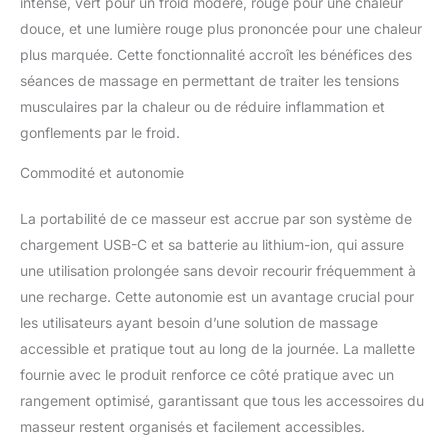
intense, vert pour un froid modéré, rouge pour une chaleur
une force de 15kg
(35lbs) sans caler. Cette
douce, et une lumière rouge plus prononcée pour une chaleur
puissance brute permet
plus marquée. Cette fonctionnalité accroît les bénéfices des
d'atteindre les tissus
séances de massage en permettant de traiter les tensions
profonds, surpassant
musculaires par la chaleur ou de réduire inflammation et
largement les capacités
des mini modèles
gonflements par le froid.
classiques. Son format
compact se glisse
Commodité et autonomie
aisément dans un sac,
devenant le choix
La portabilité de ce masseur est accrue par son système de
privilégié pour soulager
chargement USB-C et sa batterie au lithium-ion, qui assure
instantanément les
une utilisation prolongée sans devoir recourir fréquemment à
raideurs après une
une recharge. Cette autonomie est un avantage crucial pour
journée de bureau ou
lors de vos
les utilisateurs ayant besoin d’une solution de massage
déplacements, sans
accessible et pratique tout au long de la journée. La mallette
jamais faire de
fournie avec le produit renforce ce côté pratique avec un
compromis sur la
rangement optimisé, garantissant que tous les accessoires du
performance du
massage. Batterie Qualité
masseur restent organisés et facilement accessibles.
Automobile & Charge