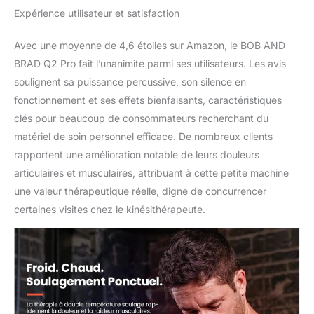
Rapide : Doté d'une
Expérience utilisateur et satisfaction
cellule 2500mAh de
qualité automobile, cet
Avec une moyenne de 4,6 étoiles sur Amazon, le BOB AND
appareil de massage
BRAD Q2 Pro fait l’unanimité parmi ses utilisateurs. Les avis
offre une longévité
soulignent sa puissance percussive, son silence en
accrue et une puissance
fonctionnement et ses effets bienfaisants, caractéristiques
constante. Il se recharge
en 1,5h-2h via USB-C
clés pour beaucoup de consommateurs recherchant du
avec un chargeur rapide
matériel de soin personnel efficace. De nombreux clients
PD 15W (3,5h via
rapportent une amélioration notable de leurs douleurs
adaptateur standard).
articulaires et musculaires, attribuant à cette petite machine
Toujours opérationnel, il
garantit une autonomie
une valeur thérapeutique réelle, digne de concurrencer
fiable et durable pour
certaines visites chez le kinésithérapeute.
une utilisation
quotidienne exempte de
contraintes. Silencieux
(40dB) & Polyvalence
Totale : Fonctionnant
sous 40dB, le moteur
assure une utilisation