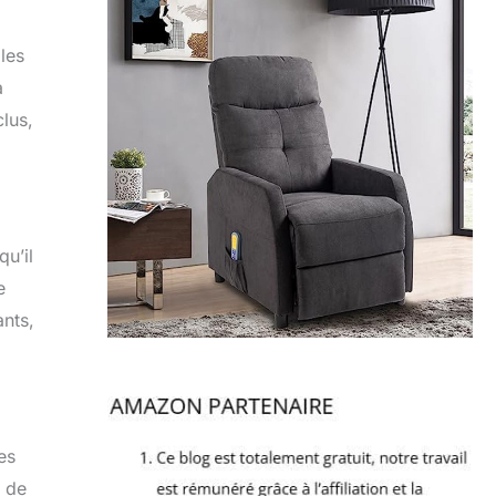
les
a
clus,
u’il
e
ants,
es
s de