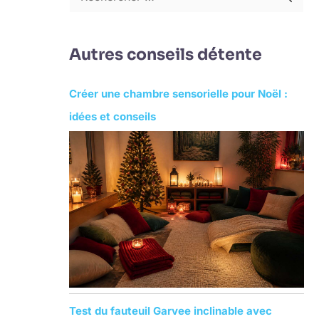
R
e
c
Autres conseils détente
h
e
Créer une chambre sensorielle pour Noël :
r
idées et conseils
c
h
e
r
:
Test du fauteuil Garvee inclinable avec