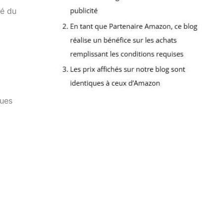
té du
ques