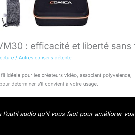
 : efficacité et liberté sans f
lecture
/
Autres conseils détente
 idéale pour les créateurs vidéo, associant polyvalence,
 pour déterminer s’il convient à votre usage.
outil audio qu’il vous faut pour améliorer vos