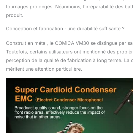
tournages prolongés. Néanmoins, l’irréparabilité des batt
produit.
Conception et fabrication : une durabilité suffisante ?
Construit en métal, le COMICA VM30 se distingue par sa 
Toutefois, certains utilisateurs ont mentionné des problè
perception de la qualité de fabrication à long terme. La 
méritent une attention particulière.