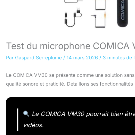
Test du microphone COMICA VM30
Par
Gaspard Serreplume
/
14 mars 2026
/
3 minutes de 
Le COMICA VM30 se présente comme une solution sans fil
qualité sonore et praticité. Détaillons ses fonctionnalités
Le COMICA VM30 pourrait bien être l’
vidéos.