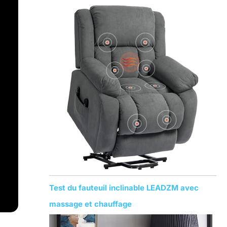
Test du fauteuil inclinable LEADZM avec
massage et chauffage