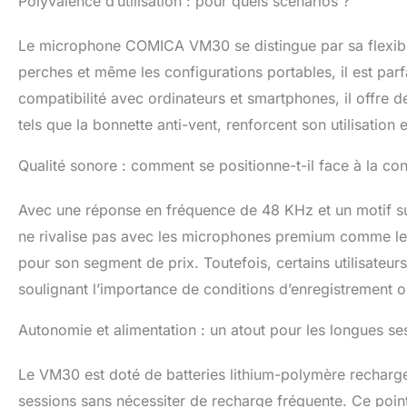
Polyvalence d’utilisation : pour quels scénarios ?
pendant l'enreg
trépieds sans a
Le microphone COMICA VM30 se distingue par sa flexibili
faible latence 
homogène, idéal
perches et même les configurations portables, il est parf
interviews, etc
compatibilité avec ordinateurs et smartphones, il offre de
75/150 Hz】 en a
tels que la bonnette anti-vent, renforcent son utilisatio
sur le micro fus
entre les modes
haute fréquence
Qualité sonore : comment se positionne-t-il face à la co
inférieur à l'au
alternatif. (Le 
Avec une réponse en fréquence de 48 KHz et un motif supe
【Interfaces de
ne rivalise pas avec les microphones premium comme le 
Comica VM30 pre
analogique, ce q
pour son segment de prix. Toutefois, certains utilisateu
notamment les a
soulignant l’importance de conditions d’enregistrement o
PC, et est large
vlogging et d'au
Autonomie et alimentation : un atout pour les longues se
acheter un ada
Le VM30 est doté de batteries lithium-polymère rechar
sessions sans nécessiter de recharge fréquente. Ce point