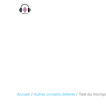
Aller
au
contenu
Accueil
Autres conseils détente
Test du microp