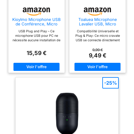
Kioylmo Microphone USB
Toaluea Microphone
de Conférence, Micro
Lavalier USB, Micro
D'ordinateur de Bureau
Cravate avec 2M Cable et
USB Plug and Play – Ce
Compatibilité Universelle et
Portable
Pince
microphone USB pour PC ne
Plug & Play: Ce micro cravate
nécessite aucune installation de
USB se connecte directement
pilote ou de logiciel.
via un port USB, sans besoin
Connectez-le rapidement et
d'installer de pilote. pour une
9,99 €
15,59 €
facilement à votre ordinateur
installation rapide et sans
9,49 €
(portable ou de bureau). Il est
tracas Microphone
compatible avec Windows 7, 8,
Omnidirectionnel de Haute
10, 11 et macOS. Si aucun son ne
Qualité: Le microphone USB
réagit après le branchement,
Lavalier omnidirectionnel capte
accédez aux paramètres de
le son de manière égale dans
microphone de votre ordinateur
toutes les directions, offrant une
-25%
et sélectionnez-le comme
qualité audio cristalline. Il est
périphérique d'entrée Mini
idéal pour les créateurs de
Format et Portabilité – Fabriqué
contenu, assurant un son clair et
en alliage d'aluminium durable
équilibré, que vous soyez
avec une base antidérapante,
enregistrement, appel vidéo ou
ce micro ordinateur compact et
streaming en direct Protection:
portable est idéal pour les
Le microphone est livré avec un
déplacements professionnels.
pare-brise en mousse qui réduit
Utilisez-le facilement à la
les bruits indésirables, comme
maison, en salle de réunion ou
le vent ou les bruits de fond
en déplacement. Il permet
Praticité et Mobilité: Avec un