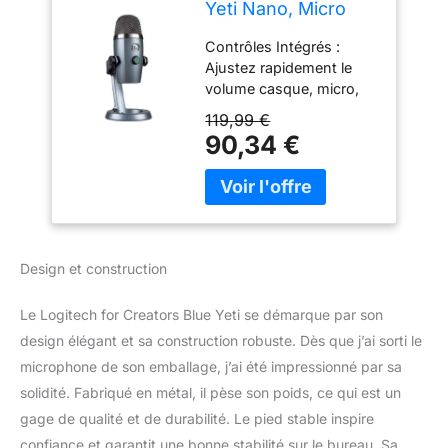
Yeti Nano, Micro
USB pour
Contrôles Intégrés :
Enregistrer,
Ajustez rapidement le
Streaming, Gaming,
volume casque, micro,
Podcast, Micro
sourdine et diagrammes
Gaming
119,99 €
pour vous concentrer
Condensateur avec
90,34 €
sur la performance et
Effets Blue VO!CE,
connectez-le au PC ou
Micro PC & Mac,
ordinateur portable via le
Cardioïde & Omni,
câble USB inclus Logiciel
Monitoring sans
Blue VO!CE : Elevez vos
latence - Gris
streamings et
Design et construction
enregistrements avec un
son de voix claire et
Le Logitech for Creators Blue Yeti se démarque par son
divertissez votre
design élégant et sa construction robuste. Dès que j’ai sorti le
audience avec des effets
améliorés, modulation
microphone de son emballage, j’ai été impressionné par sa
avancée et extraits audio
solidité. Fabriqué en métal, il pèse son poids, ce qui est un
HD Monitoring sans
gage de qualité et de durabilité. Le pied stable inspire
latence : Monitorez votre
confiance et garantit une bonne stabilité sur le bureau. Sa
enregistrement audio