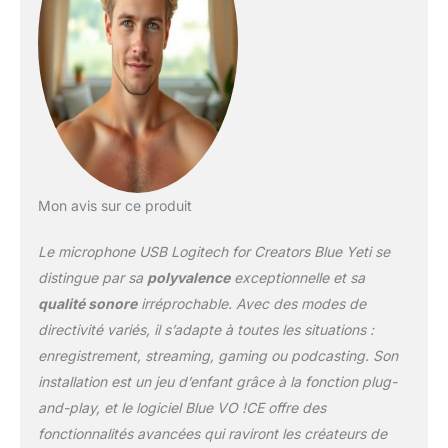
avancée et extraits audio
HD Monitoring sans
latence : Monitorez votre
enregistrement audio
avec précision grâce à la
sortie casque et contrôle
du volume, assurant un
son idéal à chaque fois
Mon avis sur ce produit
Le microphone USB Logitech for Creators Blue Yeti se
distingue par sa
polyvalence
exceptionnelle et sa
qualité sonore
irréprochable. Avec des modes de
directivité variés, il s’adapte à toutes les situations :
enregistrement, streaming, gaming ou podcasting. Son
installation est un jeu d’enfant grâce à la fonction plug-
and-play, et le logiciel Blue VO !CE offre des
fonctionnalités avancées qui raviront les créateurs de