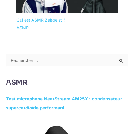
Qui est ASMR Zeitgeist ?
ASMR
R
e
c
ASMR
h
e
Test microphone NearStream AM25X : condensateur
r
supercardioïde performant
c
h
e