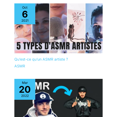
personnes. Ce microphone est
compatible avec Zoom, Skype,
Oct
Microsoft Teams, Google Meet,
6
Webex, FaceTime et la plupart
des applications de réunion en
2021
ligne. Il est idéal pour les
visioconférences,
l'enseignement en ligne, les
séminaires, les formations à
distance, les négociations
commerciales, les
conversations vidéo et
l'enregistrement
Qu’est-ce qu’un ASMR artiste ?
ASMR
Mar
20
2022