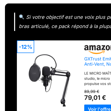
Si votre objectif est une voix plus
bras articulé, ce pack répond à la plup
-12%
GXTrust Emit
Anti-Vent, N
LE MICRO MAÎTR
studio, le micro
propulse vos s
Avec un modèle 
89,99 €
kHz/24 bits, ce
79,01 €
sans bruits par
avec le bras rég
pratique PAS D