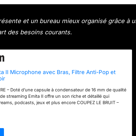
 présente et un bureau mieux organisé grâce à u
art des besoins courants.
a II Microphone avec Bras, Filtre Anti-Pop et
oir
E – Doté d’une capsule à condensateur de 16 mm de qualité
 de streaming Emita II offre un son riche et détaillé qui
treams, podcasts, jeux et plus encore COUPEZ LE BRUIT –
d’enregistrement cardioïde et un échantillonnage de 192
 micro haute précision garantit des enregistrements clairs
asites VOICI LE BOOM – Positionnez votre micro pile où il faut
lable inclus, montable partout grâce à la pince à vis moletée
E MAUVAISES ONDES – La seule chose que votre microphone