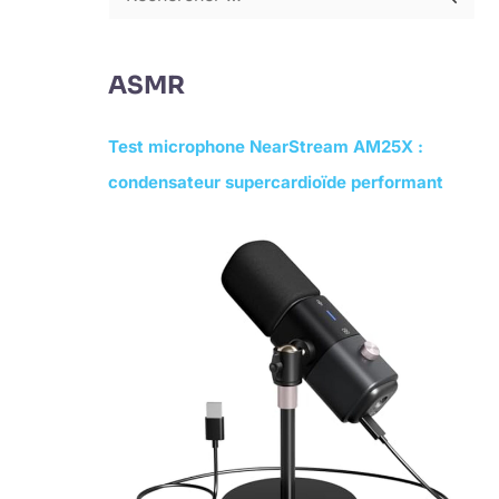
R
e
c
ASMR
h
e
Test microphone NearStream AM25X :
r
condensateur supercardioïde performant
c
h
e
r
: