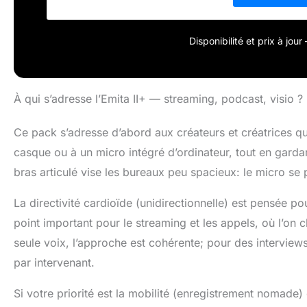
doit capter est 
monture antivib
CONNECTÉ – Util
Disponibilité et prix à jou
facilement votr
le streaming !
À qui s’adresse l’Emita II+ — streaming, podcast, visio ?
Ce pack s’adresse d’abord aux créateurs et créatrices qu
casque ou à un micro intégré d’ordinateur, tout en garda
bras articulé vise les bureaux peu spacieux: le micro se
La directivité cardioïde (unidirectionnelle) est pensée p
point important pour le streaming et les appels, où l’on 
seule voix, l’approche est cohérente; pour des interview
par intervenant.
Si votre priorité est la mobilité (enregistrement nomade