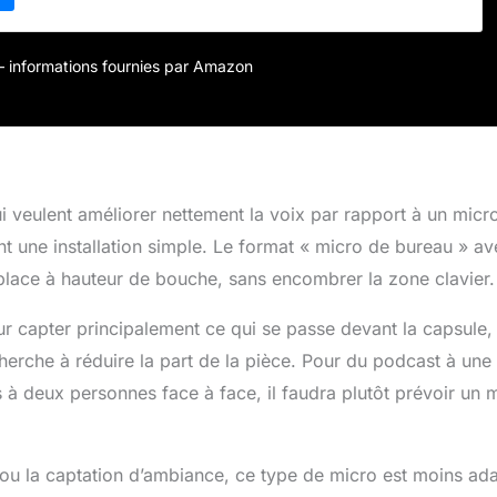
votre voix. L’Emita possède un boîtier en métal et une
ration intégrée qui absorbe les vibrations inutiles RESTEZ
isez le câble USB intégré de 2,5 m pour connecter
r – informations fournies par Amazon
e microphone à votre PC ou ordinateur portable, et en avant
i veulent améliorer nettement la voix par rapport à un micr
nt une installation simple. Le format « micro de bureau » av
 place à hauteur de bouche, sans encombrer la zone clavier.
our capter principalement ce qui se passe devant la capsule,
cherche à réduire la part de la pièce. Pour du podcast à une
s à deux personnes face à face, il faudra plutôt prévoir un 
) ou la captation d’ambiance, ce type de micro est moins ad