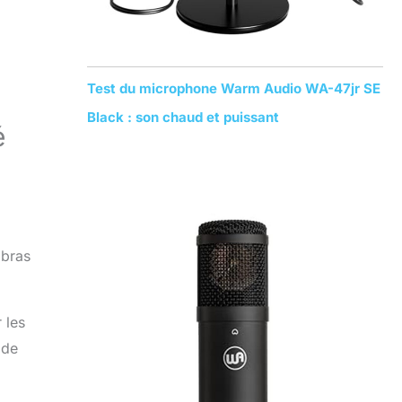
Test du microphone Warm Audio WA-47jr SE
Black : son chaud et puissant
é
 bras
 les
 de