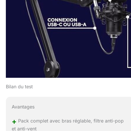
Bilan du test
Avantages
+
Pack complet avec bras réglable, filtre anti-pop
et anti-vent