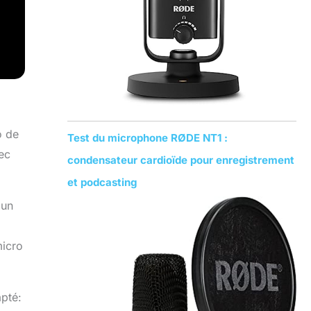
o de
Test du microphone RØDE NT1 :
ec
condensateur cardioïde pour enregistrement
et podcasting
 un
micro
apté: