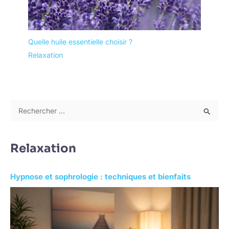
Quelle huile essentielle choisir ?
Relaxation
R
e
c
Relaxation
h
e
Hypnose et sophrologie : techniques et bienfaits
r
c
h
e