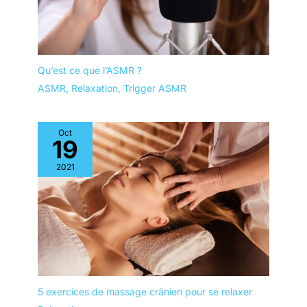
USB-C pour une utilisation
Veuillez charger complètement l'appareil avant la première
prolongée, cet appareil est
utilisation. Et veuillez utiliser uniquement le câble de charge
facile à utiliser. Sa bandoulière
fourni dans l'emballage pour le chargement. Le massage
extensible et réglable permet
nuque ne peut pas être utilisé pendant sa charge.
d'ajuster l'angle et l'intensité du
massage, s'adaptant ainsi à
toutes les morphologies et
Qu’est ce que l’ASMR ?
positions assises. Facile à
porter pour les adolescents et
ASMR
,
Relaxation
,
Trigger ASMR
les adultes, son utilisation est
simple et intuitive, même pour
les personnes âgées. Que ce
soit à la maison, au bureau ou
Oct
en déplacement, c'est votre
19
compagnon idéal. 【Cadeau
parfait】Ce masseur portatif, au
2021
design compact et raffiné, est
un excellent choix pour les
fêtes, un anniversaire ou tout
simplement pour faire plaisir.
5 exercices de massage crânien pour se relaxer