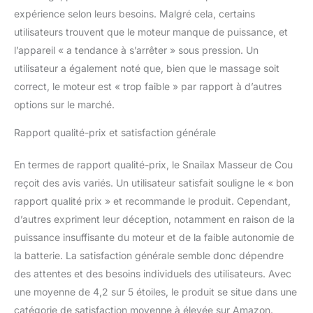
le cou, le dos, les épaules, les jambes et
expérience selon leurs besoins. Malgré cela, certains
d'autres parties du corps. 【Matériau durable
utilisateurs trouvent que le moteur manque de puissance, et
et confortable】 Le masseur cervical Snailax
est fabriqué à partir de cuir PU de première
l’appareil « a tendance à s’arrêter » sous pression. Un
qualité et d'un tissu en maille ultra-doux et
utilisateur a également noté que, bien que le massage soit
respirant, ce qui le rend doux et confortable
correct, le moteur est « trop faible » par rapport à d’autres
au contact de la peau. Conçu pour être à la
options sur le marché.
fois confortable et durable, ce masseur
électrique portable est non seulement
Rapport qualité-prix et satisfaction générale
luxueux, mais il résiste également à une
utilisation régulière, ce qui le rend parfait
En termes de rapport qualité-prix, le Snailax Masseur de Cou
pour se détendre à tout moment et en tout
lieu. 【Cadeaux idéaux】 Le masseur
reçoit des avis variés. Un utilisateur satisfait souligne le « bon
rechargeable Snailax pour le cou, les épaules
rapport qualité prix » et recommande le produit. Cependant,
et le dos est un cadeau idéal pour les
d’autres expriment leur déception, notamment en raison de la
mamans, les papas, les femmes ou les
puissance insuffisante du moteur et de la faible autonomie de
hommes. C'est un cadeau attentionné pour
les anniversaires, Thanksgiving, Noël, le
la batterie. La satisfaction générale semble donc dépendre
Nouvel An et d'autres occasions spéciales.
des attentes et des besoins individuels des utilisateurs. Avec
une moyenne de 4,2 sur 5 étoiles, le produit se situe dans une
catégorie de satisfaction moyenne à élevée sur Amazon.