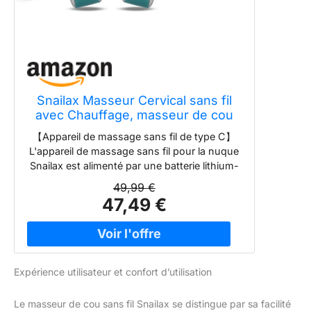
Snailax Masseur Cervical sans fil
avec Chauffage, masseur de cou
Shiatsu avec massage par
【Appareil de massage sans fil de type C】
pétrissage 4D, appareil de massage
L'appareil de massage sans fil pour la nuque
pour nuque épaules dos, cadeaux
Snailax est alimenté par une batterie lithium-
pour hommes/femmes
ion rechargeable, vous n'avez donc pas
49,99 €
besoin de rester à proximité d'une prise
47,49 €
électrique pour l'utiliser. Une seule charge
complète offre jusqu'à 180 minutes de
massage relaxant, vous permettant de
profiter d'un confort sans fil à tout moment.
【8 rouleaux de pétrissage 4D avancés】Le
Expérience utilisateur et confort d’utilisation
masseur de nuque et de dos Snailax est
équipé de 8 nœuds rotatifs Shiatsu qui
Le masseur de cou sans fil Snailax se distingue par sa facilité