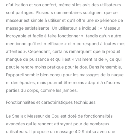
délivrent un massage 4D en profondeur pour
d’utilisation et son confort, même si les avis des utilisateurs
soulager les douleurs et les raideurs des
sont partagés. Plusieurs commentaires soulignent que ce
muscles du cou, des épaules et du dos,
atténuer la fatigue et vous aider à vous
masseur est simple à utiliser et qu’il offre une expérience de
détendre après une longue journée. Ce
massage satisfaisante. Un utilisateur a indiqué : « Masseur
masseur Shiatsu sans fil imite la sensation
incroyable et facile à faire fonctionner », tandis qu’un autre
des mains humaines, offrant une expérience
mentionne qu’il est « efficace » et « correspond à toutes mes
de massage authentique et apaisante.
【Plusieurs réglages de massage】 L'appareil
attentes ». Cependant, certains remarquent que le produit
de massage Shiatsu pour le cou Snailax offre
manque de puissance et qu’il est « vraiment raide », ce qui
3 niveaux d'intensité Shiatsu réglables et 3
peut le rendre moins pratique pour le dos. Dans l’ensemble,
modes de massage par roulement, vous
l’appareil semble bien conçu pour les massages de la nuque
permettant de personnaliser entièrement
votre expérience de massage. Que vous
et des épaules, mais pourrait être moins adapté à d’autres
préfériez un massage doux ou un massage
parties du corps, comme les jambes.
par pétrissage plus profond, vous pouvez
facilement régler les paramètres en fonction
Fonctionnalités et caractéristiques techniques
de votre confort et de vos besoins pour une
relaxation optimale. 【Thérapie par chaleur
Le Snailax Masseur de Cou est doté de fonctionnalités
douce】L'appareil de massage chauffant
avancées qui le rendent attrayant pour de nombreux
pour le cou Snailax est doté d'une fonction
utilisateurs. Il propose un massage 4D Shiatsu avec une
de chauffage intégrée qui améliore le confort