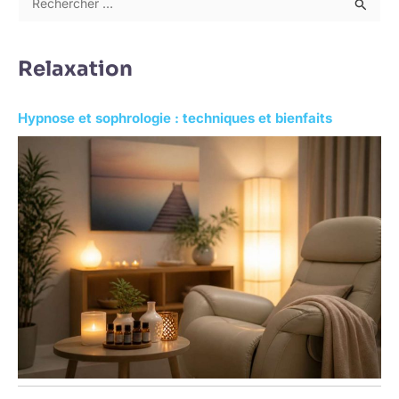
R
e
c
Relaxation
h
e
Hypnose et sophrologie : techniques et bienfaits
r
c
h
e
r
: