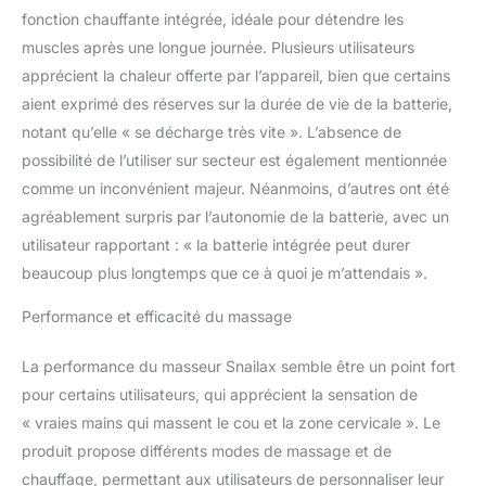
et renforce l'efficacité du massage. La
fonction chauffante intégrée, idéale pour détendre les
chaleur douce aide à détendre les muscles
muscles après une longue journée. Plusieurs utilisateurs
tendus et à soulager les douleurs plus
apprécient la chaleur offerte par l’appareil, bien que certains
efficacement, pour une relaxation plus
aient exprimé des réserves sur la durée de vie de la batterie,
profonde et une récupération plus rapide.
【Sac de transport pratique】 Le masseur
notant qu’elle « se décharge très vite ». L’absence de
d'épaules Snailax est livré avec un sac de
possibilité de l’utiliser sur secteur est également mentionnée
transport pratique, qui permet de le ranger
comme un inconvénient majeur. Néanmoins, d’autres ont été
facilement lorsqu'il n'est pas utilisé et de le
agréablement surpris par l’autonomie de la batterie, avec un
garder propre et à l'abri de la poussière. Son
design portable vous permet d'emporter ce
utilisateur rapportant : « la batterie intégrée peut durer
masseur électrique partout avec vous. Il est
beaucoup plus longtemps que ce à quoi je m’attendais ».
parfait pour une utilisation à la maison, au
bureau ou en voyage. 【Conception
Performance et efficacité du massage
ergonomique】 Le masseur cervical Snailax
avec chaleur présente une conception
La performance du masseur Snailax semble être un point fort
ergonomique en forme de U qui épouse
pour certains utilisateurs, qui apprécient la sensation de
parfaitement les courbes de votre cou et de
« vraies mains qui massent le cou et la zone cervicale ». Le
vos épaules. Cette forme bien pensée assure
une couverture optimale et un ajustement
produit propose différents modes de massage et de
confortable, ce qui le rend idéal pour masser
chauffage, permettant aux utilisateurs de personnaliser leur