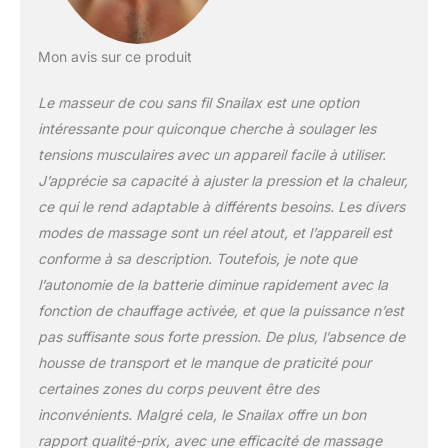
3 niveaux d'intensité Shiatsu réglables et 3
modes de massage par roulement, vous
permettant de personnaliser entièrement
Mon avis sur ce produit
votre expérience de massage. Que vous
préfériez un massage doux ou un massage
Le masseur de cou sans fil Snailax est une option
par pétrissage plus profond, vous pouvez
intéressante pour quiconque cherche à soulager les
facilement régler les paramètres en fonction
de votre confort et de vos besoins pour une
tensions musculaires avec un appareil facile à utiliser.
relaxation optimale. 【Thérapie par chaleur
J’apprécie sa capacité à ajuster la pression et la chaleur,
douce】L'appareil de massage chauffant
ce qui le rend adaptable à différents besoins. Les divers
pour le cou Snailax est doté d'une fonction
modes de massage sont un réel atout, et l’appareil est
de chauffage intégrée qui améliore le confort
et renforce l'efficacité du massage. La
conforme à sa description. Toutefois, je note que
chaleur douce aide à détendre les muscles
l’autonomie de la batterie diminue rapidement avec la
tendus et à soulager les douleurs plus
fonction de chauffage activée, et que la puissance n’est
efficacement, pour une relaxation plus
pas suffisante sous forte pression. De plus, l’absence de
profonde et une récupération plus rapide.
housse de transport et le manque de praticité pour
【Sac de transport pratique】 Le masseur
d'épaules Snailax est livré avec un sac de
certaines zones du corps peuvent être des
transport pratique, qui permet de le ranger
inconvénients. Malgré cela, le Snailax offre un bon
facilement lorsqu'il n'est pas utilisé et de le
rapport qualité-prix, avec une efficacité de massage
garder propre et à l'abri de la poussière. Son