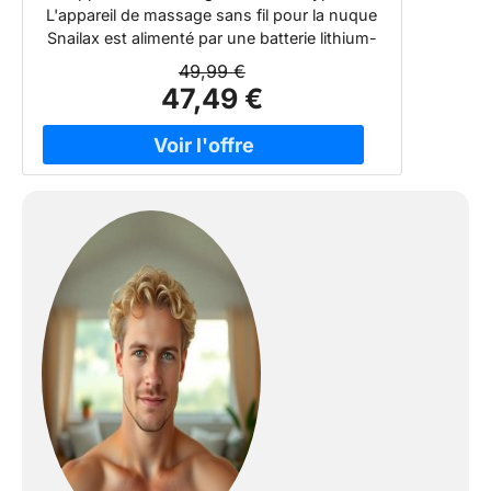
pétrissage 4D, appareil de massage
L'appareil de massage sans fil pour la nuque
pour nuque épaules dos, cadeaux
Snailax est alimenté par une batterie lithium-
pour hommes/femmes
ion rechargeable, vous n'avez donc pas
49,99 €
besoin de rester à proximité d'une prise
47,49 €
électrique pour l'utiliser. Une seule charge
complète offre jusqu'à 180 minutes de
massage relaxant, vous permettant de
profiter d'un confort sans fil à tout moment.
【8 rouleaux de pétrissage 4D avancés】Le
masseur de nuque et de dos Snailax est
équipé de 8 nœuds rotatifs Shiatsu qui
délivrent un massage 4D en profondeur pour
soulager les douleurs et les raideurs des
muscles du cou, des épaules et du dos,
atténuer la fatigue et vous aider à vous
détendre après une longue journée. Ce
masseur Shiatsu sans fil imite la sensation
des mains humaines, offrant une expérience
de massage authentique et apaisante.
【Plusieurs réglages de massage】 L'appareil
de massage Shiatsu pour le cou Snailax offre