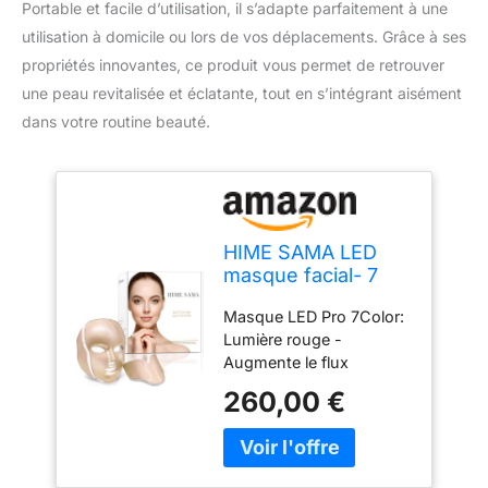
Portable et facile d’utilisation, il s’adapte parfaitement à une
utilisation à domicile ou lors de vos déplacements. Grâce à ses
propriétés innovantes, ce produit vous permet de retrouver
une peau revitalisée et éclatante, tout en s’intégrant aisément
dans votre routine beauté.
HIME SAMA LED
masque facial- 7
couleurs la peau
Masque LED Pro 7Color:
pour le visage et le
Lumière rouge -
cou, Portable,
Augmente le flux
Convient pour la
sanguin et la production
maison et les
260,00 €
de collagène | Lumière
voyages (A-021)
bleue - Calme et tonifie la
peau | Lumière verte -
Améliore la pigmentation,