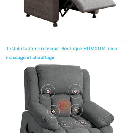
Test du fauteuil releveur électrique HOMCOM avec
massage et chauffage