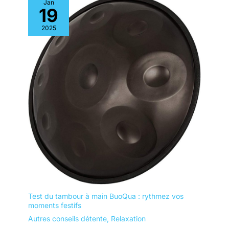
Jan
19
2025
Test du tambour à main BuoQua : rythmez vos
moments festifs
Autres conseils détente
,
Relaxation