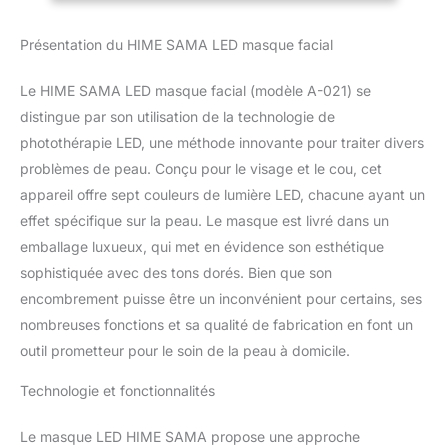
les ridules et l'anti-âge |
Lumière jaune -
Présentation du HIME SAMA LED masque facial
Réparation en
profondeur et peau lisse
Le HIME SAMA LED masque facial (modèle A-021) se
| Lumière violette -
Relaxante, améliore le
distingue par son utilisation de la technologie de
métabolisme
photothérapie LED, une méthode innovante pour traiter divers
lymphatique | Lumière
problèmes de peau. Conçu pour le visage et le cou, cet
bleu clair - Apaisante,
appareil offre sept couleurs de lumière LED, chacune ayant un
peut aider les allergies |
effet spécifique sur la peau. Le masque est livré dans un
NOUVELLE lumière
blanche - Accélère le
emballage luxueux, qui met en évidence son esthétique
métabolisme tissulaire
sophistiquée avec des tons dorés. Bien que son
Soins De La Peau De
encombrement puisse être un inconvénient pour certains, ses
Salon: Utilise des ondes
nombreuses fonctions et sa qualité de fabrication en font un
de lumière naturelle qui
sont transmises par LED
outil prometteur pour le soin de la peau à domicile.
dans la peau. Résout les
problèmes de peau
Technologie et fonctionnalités
tenaces. Peut réduire et
prévenir les rides,
Le masque LED HIME SAMA propose une approche