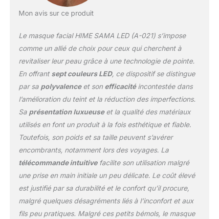
sont transmises par LED
Mon avis sur ce produit
dans la peau. Résout les
problèmes de peau
Le masque facial HIME SAMA LED (A-021) s’impose
tenaces. Peut réduire et
prévenir les rides,
comme un allié de choix pour ceux qui cherchent à
prévenir la perte
revitaliser leur peau grâce à une technologie de pointe.
d'humidité, minimiser les
En offrant
sept couleurs LED
, ce dispositif se distingue
pores et aider à
par sa
polyvalence
et son
efficacité
incontestée dans
combattre les zones
adipeuses. Répare la
l’amélioration du teint et la réduction des imperfections.
peau, vous permettant
Sa
présentation luxueuse
et la qualité des matériaux
de retrouver une peau
utilisés en font un produit à la fois esthétique et fiable.
blanche, ferme, élastique
Toutefois, son poids et sa taille peuvent s’avérer
et jeune. Investissement
Unique: Résultats de
encombrants, notamment lors des voyages. La
qualité professionnelle à
télécommande intuitive
facilite son utilisation malgré
une fraction du coût.
une prise en main initiale un peu délicate. Le coût élevé
Pour une moyenne de 6
est justifié par sa durabilité et le confort qu’il procure,
expériences (sans
compter les expériences
malgré quelques désagréments liés à l’inconfort et aux
de maintenance chaque
fils peu pratiques. Malgré ces petits bémols, le masque