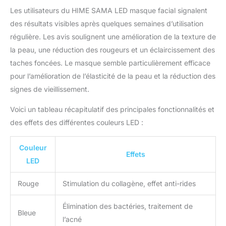
satisfaction de 30 jours.
Les utilisateurs du HIME SAMA LED masque facial signalent
Notre service clientèle
des résultats visibles après quelques semaines d’utilisation
traitera toutes vos
régulière. Les avis soulignent une amélioration de la texture de
demandes dans les 12
heures ouvrables.
la peau, une réduction des rougeurs et un éclaircissement des
(Remarque: les résultats
taches foncées. Le masque semble particulièrement efficace
et la durée peuvent varier
pour l’amélioration de l’élasticité de la peau et la réduction des
en fonction des
signes de vieillissement.
conditions de la peau).
Voici un tableau récapitulatif des principales fonctionnalités et
des effets des différentes couleurs LED :
Couleur
Effets
LED
Rouge
Stimulation du collagène, effet anti-rides
Élimination des bactéries, traitement de
Bleue
l’acné