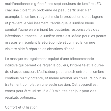
prévenir la perte
multifonctionnelle grâce à ses sept couleurs de lumière LED,
d'humidité, minimiser les
chacune ciblant un problème de peau particulier. Par
pores et aider à
exemple, la lumière rouge stimule la production de collagène
combattre les zones
adipeuses. Répare la
et prévient le vieillissement, tandis que la lumière bleue
peau, vous permettant
combat l’acné en éliminant les bactéries responsables des
de retrouver une peau
infections cutanées. La lumière verte est idéale pour les peaux
blanche, ferme, élastique
grasses en régulant la sécrétion de sébum, et la lumière
et jeune. Investissement
Unique: Résultats de
violette aide à réparer les cicatrices d’acné.
qualité professionnelle à
une fraction du coût.
Le masque est également équipé d’une télécommande
Pour une moyenne de 6
intuitive qui permet de régler la couleur, l’intensité et la durée
expériences (sans
de chaque session. L’utilisateur peut choisir entre une lumière
compter les expériences
continue ou clignotante, et même alterner les couleurs pour un
de maintenance chaque
fois que vous le
traitement complet en une seule session. Cet appareil est
souhaitez!), les
conçu pour être utilisé 15 à 30 minutes par jour pour des
dispositifs HIME SAMA
résultats optimaux.
réduisent les coûts de
moitié. Seulement 20
Confort et utilisation
minutes pour améliorer la