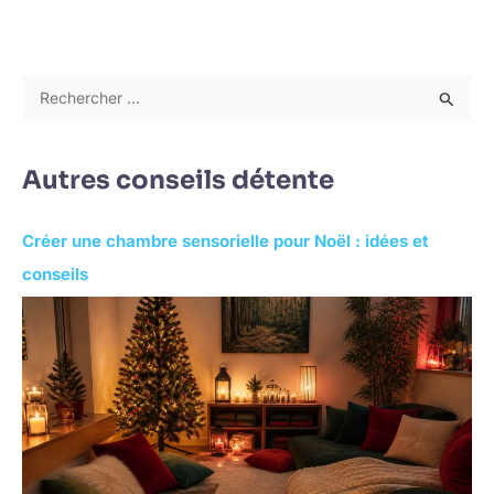
R
e
c
Autres conseils détente
h
e
Créer une chambre sensorielle pour Noël : idées et
r
conseils
c
h
e
r
: