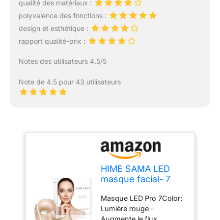
qualité des matériaux :
polyvalence des fonctions :
design et esthétique :
rapport qualité-prix :
Notes des utilisateurs 4.5/5
Note de 4.5 pour 43 utilisateurs
HIME SAMA LED
masque facial- 7
couleurs la peau
Masque LED Pro 7Color:
pour le visage et le
Lumière rouge -
cou, Portable,
Augmente le flux