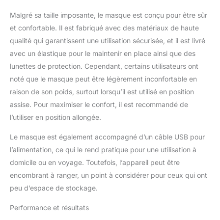
texture de la peau.
Malgré sa taille imposante, le masque est conçu pour être sûr
Conçu Pour
et confortable. Il est fabriqué avec des matériaux de haute
L'Embellissement Du
Visage Et Du Cou: Le
qualité qui garantissent une utilisation sécurisée, et il est livré
masque LED contient
avec un élastique pour le maintenir en place ainsi que des
195 puces LED qui
lunettes de protection. Cependant, certains utilisateurs ont
couvrent délicatement
noté que le masque peut être légèrement inconfortable en
tout le visage et le cou,
émettant des longueurs
raison de son poids, surtout lorsqu’il est utilisé en position
d'onde spécifiques en
assise. Pour maximiser le confort, il est recommandé de
profondeur dans la peau.
l’utiliser en position allongée.
Contrairement à la
lumière UV, les lumières
Le masque est également accompagné d’un câble USB pour
LED sont sûres à utiliser
l’alimentation, ce qui le rend pratique pour une utilisation à
sans dommage, chaleur
domicile ou en voyage. Toutefois, l’appareil peut être
ni effets secondaires.
Garantie De Satisfaction:
encombrant à ranger, un point à considérer pour ceux qui ont
Vous êtes couvert par
peu d’espace de stockage.
une garantie complète
du fabricant d'un an et
Performance et résultats
notre garantie de