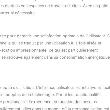
a respirabilité et à la douceur du tissu sur la peau. Il est plus facile
res ou dans vos espaces de travail restreints. Avec un poids
tissu normal, plus chaud et plus antidérapant que le similicuir.
- ①L'article est livré en 3 colis. ②Pas besoin d'outils, le
porter si nécessaire.
 que 15 minutes pour les débutants.
e pour garantir une satisfaction optimale de l’utilisateur. 
elle qui se traduit par une utilisation à la fois aisée et
exécution impressionnante, ce qui est particulièrement
e se retrouve également dans sa consommation énergétique
té d’utilisation. L’interface utilisateur est intuitive et faci
nt adeptes de la technologie. Parmi les fonctionnalités
e personnaliser l’expérience en fonction des besoins
ticulièrement utiles dans un monde où la personnalisation est