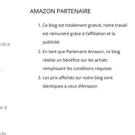
Grâce
 :
le à
 de