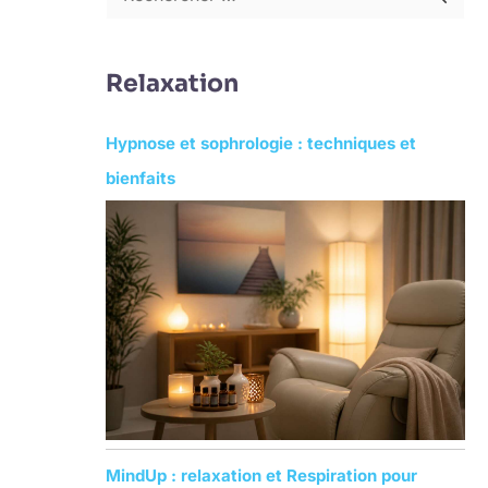
R
e
c
Relaxation
h
e
Hypnose et sophrologie : techniques et
r
bienfaits
c
h
e
r
:
MindUp : relaxation et Respiration pour