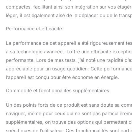
texture du cuir à l
compactes, facilitant ainsi son intégration sur vos étagè
à nettoyer que le 
MONTAGE FACILE --
léger, il est également aisé de le déplacer ou de le trans
montage ne prend
Performance et efficacité
La performance de cet appareil a été rigoureusement testé
à sa technologie avancée, il offre une efficacité exceptionn
performante. Lors de mes tests, j’ai noté une rapidité d’
appréciable pour un usage quotidien. Cette performanc
l’appareil est conçu pour être économe en énergie.
Commodité et fonctionnalités supplémentaires
Un des points forts de ce produit est sans doute sa commodi
naviguer, même pour ceux qui ne sont pas particulièreme
supplémentaires, on trouve des options qui permettent d
spécifiques de l’utilisateur. Ces fonctionnalités sont par