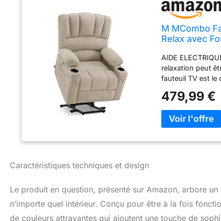
M MCombo Faut
Relax avec Fo
Fonction de C
AIDE ELECTRIQUE 
Beige)
relaxation peut ê
fauteuil TV est l
pour faciliter le
479,99 €
être incliné en co
fauteuil inclinab
lire, regarder la
points de vibrati
donnent une meil
le dossier sans co
peuvent être ut
Caractéristiques techniques et design
porte-boissons, 2
lunettes de lectu
Le produit en question, présenté sur Amazon, arbore un 
recharger pendan
les appareils à f
n’importe quel intérieur. Conçu pour être à la fois fonct
HAUTE QUALITÉ ---
de couleurs attrayantes qui ajoutent une touche de sophi