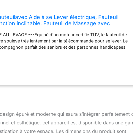
euilavec Aide à se Lever électrique, Fauteuil
nction inclinable, Fauteuil de Massage avec
haleur, pour Le Salon des Seniors, 7102 (Tissu,
AU LEVAGE ---Equipé d'un moteur certifié TÜV, le fauteuil de
tre soulevé très lentement par la télécommande pour se lever. Le
e compagnon parfait des seniors et des personnes handicapées
ur mobilité. FONCTION REGLABLE --- Le dossier du fauteuil peut
ntinu jusqu'à 145° vers l'arrière. Avec le repose-pieds allongé, le
le vous permet d'étendre complètement vos jambes, parfait pour
 télé ou faire la sieste. MASSAGE & CHAUFFAGE --- 4 parties, 8
on (dos, hanches, jambes, mollets) avec fonction minuterie vous
leure expérience de massage. L'élément chauffant intégré dans
uper la circulation. Le massage et le chauffage du TV fauteuil
ilisés séparément. ACCESSOIRES MULTIFONCTIONNELS --- 2
 sangles de maintien, 4 poches, ainsi la télécommande, les
re sont pratiquement à portée de main. Le port USB vous aide à
design épuré et moderne qui saura s’intégrer parfaitement 
t la détente. (Attention : les ports USB sont UNIQUEMENT pour
aible tension électrique, comme l'iPhone, l'iPad). MICROFIBRE DE
ionnel et esthétique, cet appareil est disponible dans une g
 Le revêtement en microfibre des fauteuils de massage allie la
stication à votre espace. Les dimensions du produit sont