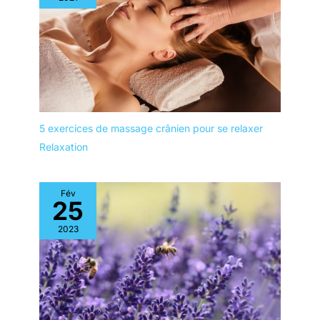
musique préférée, ce qui vous
permettra de vous détendre
avec le massage tout en
profitant des sons apaisants.
Créez votre propre espace de
détente enveloppant en
appuyant simplement sur un
bouton. [Soigneusement conçu
pour plus de confort] : le
fauteuil de massage dispose
d'une télécommande avec
5 exercices de massage crânien pour se relaxer
grand écran tactile et d'un
support pour téléphone
Relaxation
portable. Le support de
téléphone vous permet d'avoir
les mains libres pour une
relaxation complète. De plus, la
télécommande à écran tactile
Fév
25
affiche toutes les fonctions en
un coup d'œil, ce qui vous
permet de changer les
2023
programmes de massage d'un
léger toucher des doigts :
confort instantané à portée de
main. [Services professionnels]
: nous avons conçu cet élégant
fauteuil de massage, avec des
lignes épurées et une palette de
couleurs minimaliste, pour