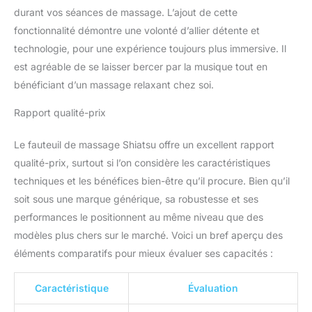
corps. Le panneau de
durant vos séances de massage. L’ajout de cette
commande se trouve sur
fonctionnalité démontre une volonté d’allier détente et
le côté droit du fauteuil,
ce qui est pratique pour
technologie, pour une expérience toujours plus immersive. Il
commander les
est agréable de se laisser bercer par la musique tout en
programmes de
bénéficiant d’un massage relaxant chez soi.
massage. Une poche sur
le côté pour ranger vos
Rapport qualité-prix
affaires pendant le
massage
【Gagner de
Le fauteuil de massage Shiatsu offre un excellent rapport
l'espace】 Grâce à son
design compact et à son
qualité-prix, surtout si l’on considère les caractéristiques
aspect épuré, ce fauteuil
techniques et les bénéfices bien-être qu’il procure. Bien qu’il
de massage est vraiment
soit sous une marque générique, sa robustesse et ses
peu encombrant et peut
performances le positionnent au même niveau que des
s'intégrer dans presque
modèles plus chers sur le marché. Voici un bref aperçu des
toutes les pièces
Taille
du fauteuil (LxWxH): 91 x
éléments comparatifs pour mieux évaluer ses capacités :
61 x 83 cm.【Type de
corps adapté】 Poids
Caractéristique
Évaluation
Max. : 90kg ; Taille Max. :
185cm