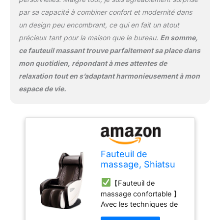
de L s'adapte
parfaitement à votre
par sa capacité à combiner confort et modernité dans
corps. Le panneau de
un design peu encombrant, ce qui en fait un atout
commande se trouve sur
précieux tant pour la maison que le bureau.
En somme,
le côté droit du fauteuil,
ce fauteuil massant trouve parfaitement sa place dans
ce qui est pratique pour
mon quotidien, répondant à mes attentes de
commander les
programmes de
relaxation tout en s’adaptant harmonieusement à mon
massage. Une poche sur
espace de vie.
le côté pour ranger vos
affaires pendant le
massage
【Gagner de
l'espace】 Grâce à son
design compact et à son
aspect épuré, ce fauteuil
Fauteuil de
de massage est vraiment
massage, Shiatsu
peu encombrant et peut
fauteuil massant
s'intégrer dans presque
【Fauteuil de
électrique inclinable
toutes les pièces
Taille
massage confortable 】
avec techniques de
du fauteuil (LxWxH): 91 x
Avec les techniques de
massage bioniques,
61 x 83 cm.【Type de
massage avancées
Siège masseur
corps adapté】 Poids