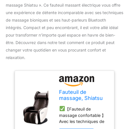
massage Shiatsu ». Ce fauteuil massant électrique vous offre
une expérience de détente incomparable avec ses techniques
de massage bioniques et ses haut-parleurs Bluetooth
intégrés. Compact et peu encombrant, il est votre allié idéal
pour transformer n’importe quel espace en havre de bien-
être. Découvrez dans notre test comment ce produit peut
changer votre quotidien en vous procurant confort et
relaxation.
Fauteuil de
massage, Shiatsu
fauteuil massant
【Fauteuil de
électrique inclinable
massage confortable 】
avec techniques de
Avec les techniques de
massage bioniques,
massage avancées
Siège masseur