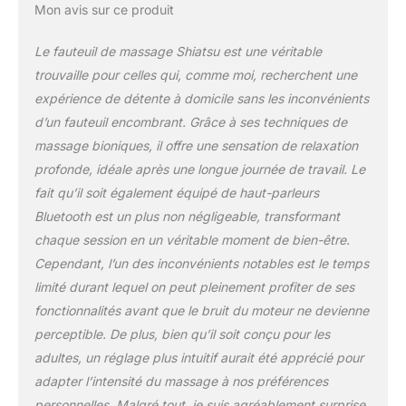
; Le massage par
Mon avis sur ce produit
compression d'air sur les
hanches et les jambes
Le fauteuil de massage Shiatsu est une véritable
permet une meilleure
trouvaille pour celles qui, comme moi, recherchent une
circulation sanguine; La
expérience de détente à domicile sans les inconvénients
minuterie scientifique de
d’un fauteuil encombrant. Grâce à ses techniques de
15 minutes pour éviter de
trop masser
massage bioniques, il offre une sensation de relaxation
【Bluetooth & Position
profonde, idéale après une longue journée de travail. Le
allongée 】Les haut-
fait qu’il soit également équipé de haut-parleurs
parleurs Bluetooth
Bluetooth est un plus non négligeable, transformant
intégrés permettent
d'obtenir des effets
chaque session en un véritable moment de bien-être.
sonores en 3D et, avec la
Cependant, l’un des inconvénients notables est le temps
position allongée, vous
limité durant lequel on peut pleinement profiter de ses
pouvez bénéficier d'un
fonctionnalités avant que le bruit du moteur ne devienne
massage relaxant
profond sur ce fauteuil
perceptible. De plus, bien qu’il soit conçu pour les
【Conception
adultes, un réglage plus intuitif aurait été apprécié pour
conviviale】Le design
adapter l’intensité du massage à nos préférences
ergonomique en forme
personnelles. Malgré tout, je suis agréablement surprise