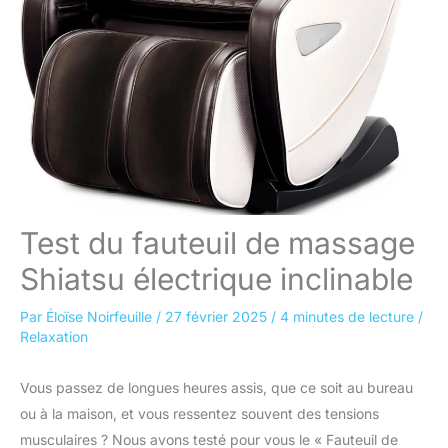
Test du fauteuil de massage
Shiatsu électrique inclinable
Par
Éloïse Noirfeuille
/
27 février 2025
/
4 minutes de lecture
/
Relaxation
Vous passez de longues heures assis, que ce soit au bureau
ou à la maison, et vous ressentez souvent des tensions
musculaires ? Nous avons testé pour vous le « Fauteuil de