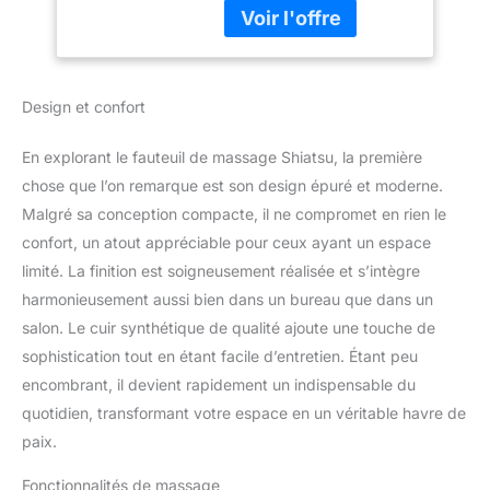
(Shiatsu, frappement,
relax avec haut-
pétrissage, massage par
parleurs Bluetooth,
pression d'air), notre
Peu encombrante,
fauteuil de massage
Pour le bureau et la
Design et confort
1900 peut vous offrir une
maison
expérience de massage
confortable et relaxante.
En explorant le fauteuil de massage Shiatsu, la première
Un excellent appareil de
chose que l’on remarque est son design épuré et moderne.
bien-être pour vous et
Malgré sa conception compacte, il ne compromet en rien le
votre famille
confort, un atout appréciable pour ceux ayant un espace
【Techniques de
massage
limité. La finition est soigneusement réalisée et s’intègre
professionelles】Les
harmonieusement aussi bien dans un bureau que dans un
rouleaux de massage
salon. Le cuir synthétique de qualité ajoute une touche de
bioniques peuvent aider
sophistication tout en étant facile d’entretien. Étant peu
à soulager les douleurs
et les raideurs
encombrant, il devient rapidement un indispensable du
musculaires en stimulant
quotidien, transformant votre espace en un véritable havre de
les points d'acupuncture
paix.
; Le massage par
compression d'air sur les
Fonctionnalités de massage