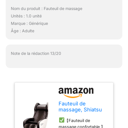
Nom du produit : Fauteuil de massage
Unités : 1.0 unité
Marque : Générique
Âge : Adulte
Note de la rédaction 13/20
Fauteuil de
massage, Shiatsu
fauteuil massant
【Fauteuil de
électrique inclinable
massage confortable 】
avec techniques de