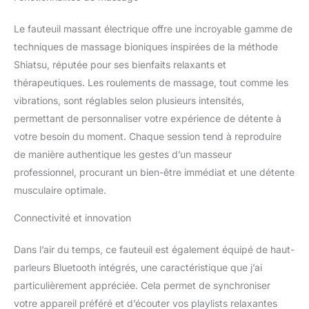
hanches et les jambes
permet une meilleure
Le fauteuil massant électrique offre une incroyable gamme de
circulation sanguine; La
techniques de massage bioniques inspirées de la méthode
minuterie scientifique de
15 minutes pour éviter de
Shiatsu, réputée pour ses bienfaits relaxants et
trop masser
thérapeutiques. Les roulements de massage, tout comme les
【Bluetooth & Position
vibrations, sont réglables selon plusieurs intensités,
allongée 】Les haut-
permettant de personnaliser votre expérience de détente à
parleurs Bluetooth
intégrés permettent
votre besoin du moment. Chaque session tend à reproduire
d'obtenir des effets
de manière authentique les gestes d’un masseur
sonores en 3D et, avec la
professionnel, procurant un bien-être immédiat et une détente
position allongée, vous
musculaire optimale.
pouvez bénéficier d'un
massage relaxant
Connectivité et innovation
profond sur ce fauteuil
【Conception
Dans l’air du temps, ce fauteuil est également équipé de haut-
conviviale】Le design
ergonomique en forme
parleurs Bluetooth intégrés, une caractéristique que j’ai
de L s'adapte
particulièrement appréciée. Cela permet de synchroniser
parfaitement à votre
votre appareil préféré et d’écouter vos playlists relaxantes