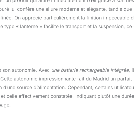
st un produit qui attire immédiatement l’œil grâce à son de
eure à 50 lumens light LE CHOIX ZEN'ARÔME: faites confiance à
ouré lui confère une allure moderne et élégante, tandis que 
rte en aromathérapie depuis 2007. nos valeurs les plus
ffinée. On apprécie particulièrement la finition impeccable 
 qualité, la fiabilité, l’innovation et l’esthétisme pour que votre
a beauté et l’efficacité
 type « lanterne » facilite le transport et la suspension, ce 
ns son autonomie. Avec
une batterie rechargeable intégrée
, il
. Cette autonomie impressionnante fait du Madrid un parfait
d’une source d’alimentation. Cependant, certains utilisateu
t celle effectivement constatée, indiquant plutôt une duré
sage.