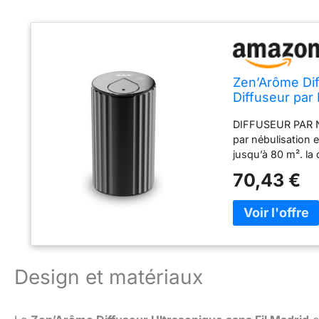
Zen’Arôme Dif
Diffuseur par
Surface jusqu'
DIFFUSEUR PAR N
Programmable
par nébulisation e
jusqu’à 80 m². la 
conserve et en e
70,43 €
SANS FIL: discret
plusieurs heures de
voyage), ne soyez
UTILISATION SIM
remplir en compta
connecte sur le di
Design et matériaux
d’huile essentiell
avec un encombrem
l’huile essentiel
moustique…) et dé