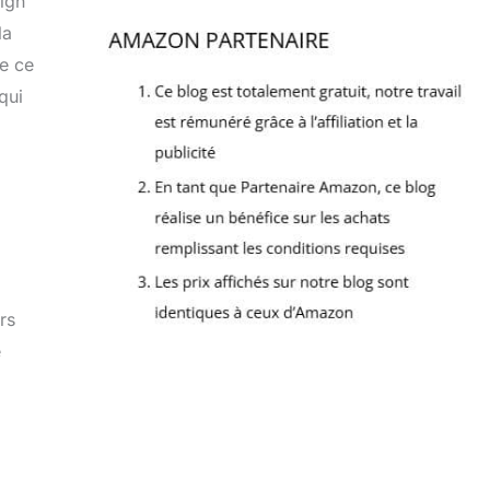
sign
la
de ce
qui
rs
e