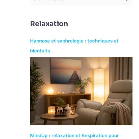
R
e
c
Relaxation
h
e
Hypnose et sophrologie : techniques et
r
bienfaits
c
h
e
r
:
MindUp : relaxation et Respiration pour