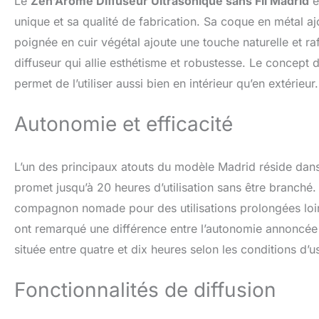
Le
Zen’Arôme Diffuseur Ultrasonique sans Fil Madrid
e
luminosité inféri
unique et sa qualité de fabrication. Sa coque en métal aj
notre marque expe
poignée en cuir végétal ajoute une touche naturelle et ra
importantes sont la
diffuseur associe l
diffuseur qui allie esthétisme et robustesse. Le concept de
permet de l’utiliser aussi bien en intérieur qu’en extérieur.
Autonomie et efficacité
L’un des principaux atouts du modèle Madrid réside da
promet jusqu’à 20 heures d’utilisation sans être branché
compagnon nomade pour des utilisations prolongées loin 
ont remarqué une différence entre l’autonomie annoncée e
située entre quatre et dix heures selon les conditions d’u
Fonctionnalités de diffusion