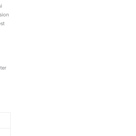
i
sion
est
ter