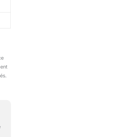
ce
ment
és.
e