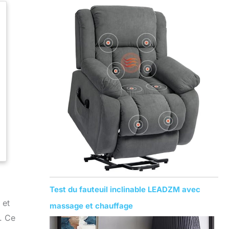
Test du fauteuil inclinable LEADZM avec
 et
massage et chauffage
r. Ce