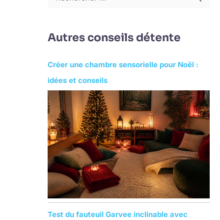
R
e
c
Autres conseils détente
h
e
Créer une chambre sensorielle pour Noël :
r
idées et conseils
c
h
e
r
:
Test du fauteuil Garvee inclinable avec