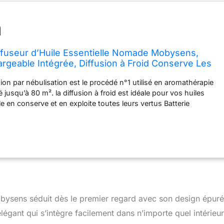
fuseur d’Huile Essentielle Nomade Mobysens,
argeable Intégrée, Diffusion à Froid Conserve Les
 Aromathérapie, sans Fil, Léger, Compact et
fusion par nébulisation est le procédé n°1 utilisé en aromathérapie
plifiée
é jusqu’à 80 m². la diffusion à froid est idéale pour vos huiles
lle en conserve et en exploite toutes leurs vertus Batterie
et peu encombrant, il intègre une batterie rechargeable offrant
 diffusion sans fil. quel que soit le lieu (maison, voiture, travail,
 plus limité pour vous octroyer une séance d’aromathérapie
fiée : vous n’avez plus à remplir en comptant les gouttes et moins
e. le flacon se connecte sur le diffuseur. l’utilisation en devient
changement d’huile essentielle se fait facilement et rapidement
t : très léger avec un encombrement réduit permettant de le
ement. choisissez l’huile essentielle correspondante à vos besoins
ysens séduit dès le premier regard avec son design épuré
, anti moustique…) et découvrez les bienfaits de l’aromathérapie.
ne luminosité inférieure à 50 lumens light Le choix Zen’Arôme:
légant qui s’intègre facilement dans n’importe quel intérieu
à notre marque experte en aromathérapie depuis 2007. nos