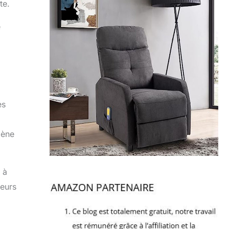
te.
e
es
gène
 à
teurs