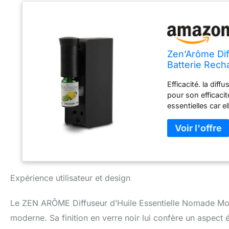
Zen’Arôme Dif
Batterie Rech
Vertus des HE
Efficacité. la dif
Utilisation Sim
pour son efficacit
essentielles car e
intégrée: discret 
plusieurs heures de
voyage), ne soyez
Utilisation simpli
de nettoyage à fair
plus simple et le 
Expérience utilisateur et design
Discret et compac
transporter facil
Le ZEN ARÔME Diffuseur d’Huile Essentielle Nomade Mob
(détente, sommeil
Ce produit émet u
moderne. Sa finition en verre noir lui confère un aspect é
faites confiance 