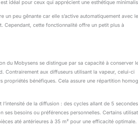
 est idéal pour ceux qui apprécient une esthétique minimalis
portantes sont la qualité, la fiabilité, l’innovation et l’esthétisme
fuseur associe la beauté et l’efficacité
tre un peu gênante car elle s’active automatiquement avec l
t. Cependant, cette fonctionnalité offre un petit plus à
tion du Mobysens se distingue par sa capacité à conserver l
d. Contrairement aux diffuseurs utilisant la vapeur, celui-ci
eurs propriétés bénéfiques. Cela assure une répartition homo
t l’intensité de la diffusion : des cycles allant de 5 secondes
 ses besoins ou préférences personnelles. Certains utilisa
ièces até antérieures à 35 m² pour une efficacité optimale.