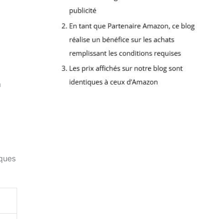
à
lques