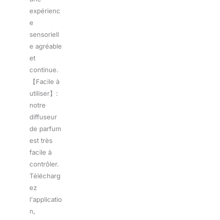
expérienc
e
sensoriell
e agréable
et
continue.
【Facile à
utiliser】:
notre
diffuseur
de parfum
est très
facile à
contrôler.
Télécharg
ez
l'applicatio
n,