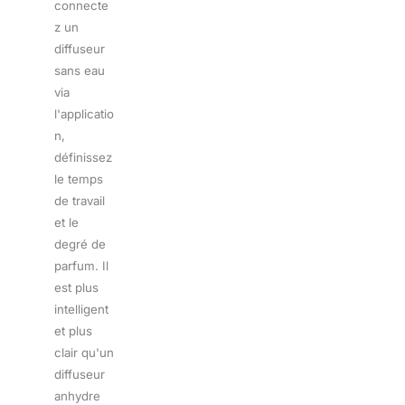
connecte
z un
diffuseur
sans eau
via
l'applicatio
n,
définissez
le temps
de travail
et le
degré de
parfum. Il
est plus
intelligent
et plus
clair qu'un
diffuseur
anhydre