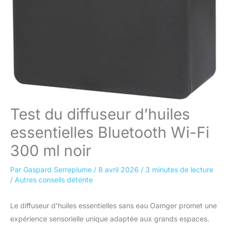
Test du diffuseur d’huiles
essentielles Bluetooth Wi-Fi
300 ml noir
Par
Gaspard Serreplume
/
8 avril 2026
/
3 minutes de lecture
/
Autres conseils détente
Le diffuseur d’huiles essentielles sans eau Oamger promet une
expérience sensorielle unique adaptée aux grands espaces.