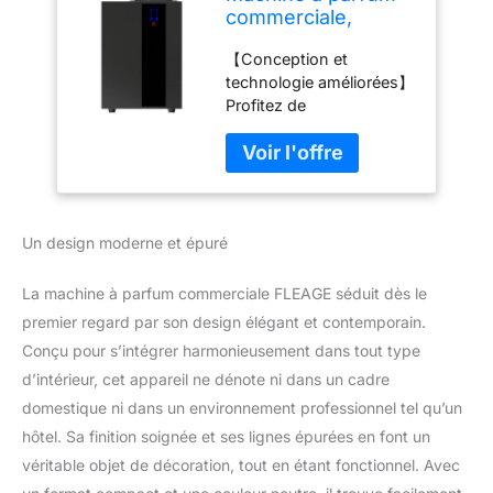
commerciale,
diffuseur de parfum
【Conception et
avec bouteille
technologie améliorées】
d'huile de 800 ml,
Profitez de
couverture jusqu'à
fonctionnalités
4 000 SQSF de
améliorées telles que la
parfum, diffuseur
connectivité améliorée
d'aromathérapie
des applications, la
d'intérieur
diffusion silencieuse et
intelligent, pour la
Un design moderne et épuré
efficace des odeurs, le
maison, l'hôtel
ventilateur à plusieurs
vitesses, la taille de la
La machine à parfum commerciale FLEAGE séduit dès le
bouteille plus grande et
premier regard par son design élégant et contemporain.
la diffusion multi-angles.
Conçu pour s’intégrer harmonieusement dans tout type
【Connexion HVAC sans
d’intérieur, cet appareil ne dénote ni dans un cadre
couture】 Connectez-
vous à votre système
domestique ni dans un environnement professionnel tel qu’un
HVAC pour une
hôtel. Sa finition soignée et ses lignes épurées en font un
expérience
véritable objet de décoration, tout en étant fonctionnel. Avec
d'aromathérapie fraîche