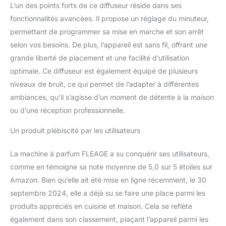
L’un des points forts de ce diffuseur réside dans ses
facile et diffusion de l'air
fonctionnalités avancées. Il propose un réglage du minuteur,
froid】 Aucun
assemblage requis, il
permettant de programmer sa mise en marche et son arrêt
suffit de déballer, de le
selon vos besoins. De plus, l’appareil est sans fil, offrant une
placer sur une surface
grande liberté de placement et une facilité d’utilisation
plane et de le connecter.
optimale. Ce diffuseur est également équipé de plusieurs
Faites l'expérience d'une
diffusion constante sans
niveaux de bruit, ce qui permet de l’adapter à différentes
goutter ni fuir.
ambiances, qu’il s’agisse d’un moment de détente à la maison
ou d’une réception professionnelle.
Un produit plébiscité par les utilisateurs
La machine à parfum FLEAGE a su conquérir ses utilisateurs,
comme en témoigne sa note moyenne de 5,0 sur 5 étoiles sur
Amazon. Bien qu’elle ait été mise en ligne récemment, le 30
septembre 2024, elle a déjà su se faire une place parmi les
produits appréciés en cuisine et maison. Cela se reflète
également dans son classement, plaçant l’appareil parmi les