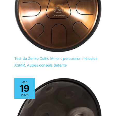
Test du Zenko Celtic Minor : percussion mélodica
ASMR
,
Autres conseils détente
Jan
19
2025