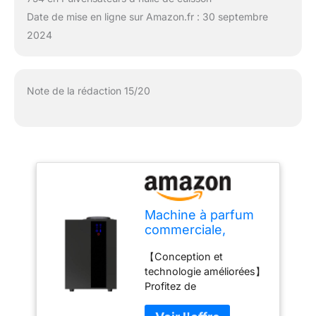
Date de mise en ligne sur Amazon.fr : 30 septembre
2024
Note de la rédaction 15/20
Machine à parfum
commerciale,
diffuseur de parfum
【Conception et
avec bouteille
technologie améliorées】
d'huile de 800 ml,
Profitez de
couverture jusqu'à
fonctionnalités
4 000 SQSF de
améliorées telles que la