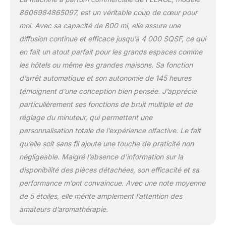
ou les sols. Sans danger
8606984865097, est un véritable coup de cœur pour
pour une utilisation près
moi. Avec sa capacité de 800 ml, elle assure une
des enfants et des
diffusion continue et efficace jusqu’à 4 000 SQSF, ce qui
animaux domestiques et
ne laisse aucun résidu
en fait un atout parfait pour les grands espaces comme
collant. 【Contrôle
les hôtels ou même les grandes maisons. Sa fonction
Bluetooth pratique】
d’arrêt automatique et son autonomie de 145 heures
Contrôlez facilement le
témoignent d’une conception bien pensée. J’apprécie
diffuseur depuis votre
smartphone ou votre
particulièrement ses fonctions de bruit multiple et de
tablette. Planifiez les
réglage du minuteur, qui permettent une
arrêts automatiques et
personnalisation totale de l’expérience olfactive. Le fait
réglez des minuteries
qu’elle soit sans fil ajoute une touche de praticité non
même lorsque vous êtes
absent. 【Installation
négligeable. Malgré l’absence d’information sur la
facile et diffusion de l'air
disponibilité des pièces détachées, son efficacité et sa
froid】 Aucun
performance m’ont convaincue. Avec une note moyenne
assemblage requis, il
de 5 étoiles, elle mérite amplement l’attention des
suffit de déballer, de le
placer sur une surface
amateurs d’aromathérapie.
plane et de le connecter.