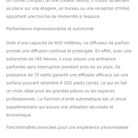
un format compact et une couleur neutre, il trouve facilement
et semblable à un spa
dans toute votre maison.
sa place sur une étagère, un bureau ou une réception d’hôtel,
【Diffusion sans résidu】
apportant une touche de modernité à l’espace.
Notre technologie de
pulvérisation garantit
Performance impressionnante et autonomie
qu'aucun résidu ne reste
sur les meubles, les murs
Doté d’une capacité de 800 millilitres, ce diffuseur de parfum
ou les sols. Sans danger
promet une diffusion continue et prolongée. En effet, avec une
pour une utilisation près
autonomie de 145 heures, il vous assure une ambiance
des enfants et des
animaux domestiques et
parfumée sans interruption pendant près de six jours. Sa
ne laisse aucun résidu
puissance de 13 watts garantit une diffusion efficace sur une
collant. 【Contrôle
surface pouvant atteindre 4 000 pieds carrés, ce qui en fait
Bluetooth pratique】
un choix idéal pour les grandes pièces ou les espaces
Contrôlez facilement le
diffuseur depuis votre
professionnels. La fonction d’arrêt automatique est un atout
smartphone ou votre
supplémentaire qui assure une utilisation sécurisée et
tablette. Planifiez les
économique.
arrêts automatiques et
réglez des minuteries
Fonctionnalités avancées pour une expérience personnalisée
même lorsque vous êtes
absent. 【Installation