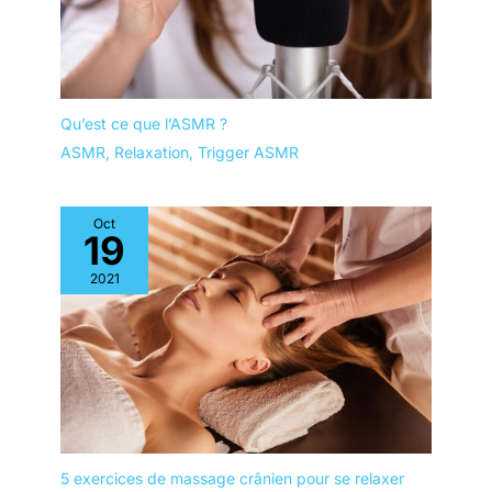
tout en diffusant uniformément les huiles essentielles. Idéal
pour les chambres, les bureaux et les espaces de vie, ce
diffuseur d'huiles essentielles en verre assure une ambiance
confortable et rafraîchissante tout au long de la journée.
Qu’est ce que l’ASMR ?
ASMR
,
Relaxation
,
Trigger ASMR
Oct
19
2021
5 exercices de massage crânien pour se relaxer