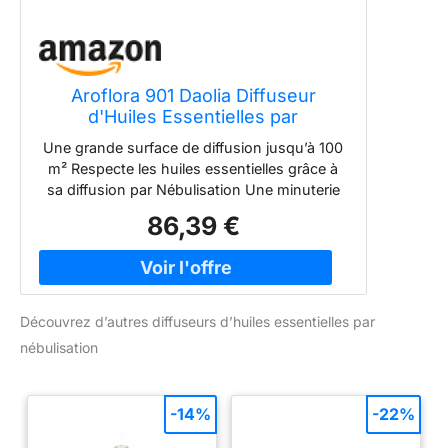
Aroflora 901 Daolia Diffuseur
d'Huiles Essentielles par
Nébulisation en Verre et Bois
Une grande surface de diffusion jusqu’à 100
m² Respecte les huiles essentielles grâce à
sa diffusion par Nébulisation Une minuterie
électronique et variateur de puissance
86,39 €
intégré dans une télécommande filaire Un
bouchon orientable à 360°c pour choisir la
direction de votre diffusion Garanti 2 ans
Découvrez d’autres diffuseurs d’huiles essentielles par
nébulisation
-14%
-22%