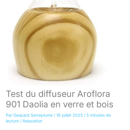
Test du diffuseur Aroflora
901 Daolia en verre et bois
Par
Gaspard Serreplume
/
16 juillet 2025
/
5 minutes de
lecture
/
Relaxation