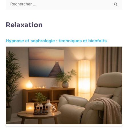
R
e
c
Relaxation
h
e
Hypnose et sophrologie : techniques et bienfaits
r
c
h
e
r
: