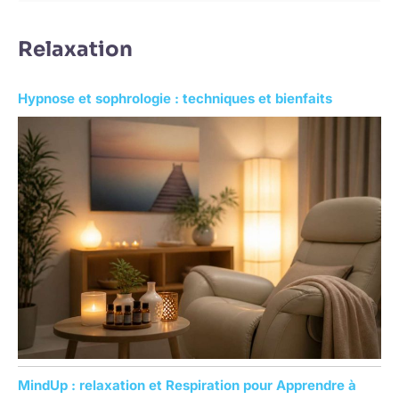
e
c
Relaxation
h
e
Hypnose et sophrologie : techniques et bienfaits
r
c
h
e
r
:
MindUp : relaxation et Respiration pour Apprendre à