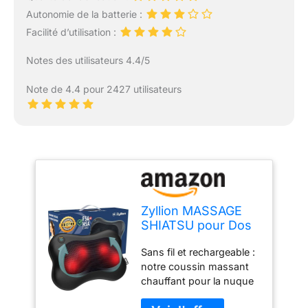
Autonomie de la batterie :
Facilité d’utilisation :
Notes des utilisateurs 4.4/5
Note de 4.4 pour 2427 utilisateurs
Zyllion MASSAGE
SHIATSU pour Dos
et Nuque -
Sans fil et rechargeable :
COUSSIN
notre coussin massant
MASSAGE 3D
chauffant pour la nuque
Rechargeable avec
et le dos est doté d’une
Chauffage pour Mal