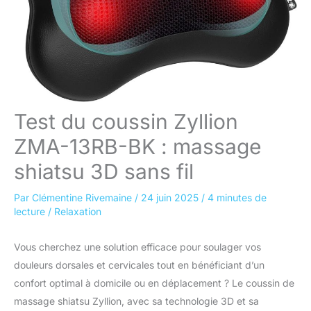
Test du coussin Zyllion
ZMA-13RB-BK : massage
shiatsu 3D sans fil
Par
Clémentine Rivemaine
/
24 juin 2025
/
4 minutes de
lecture
/
Relaxation
Vous cherchez une solution efficace pour soulager vos
douleurs dorsales et cervicales tout en bénéficiant d’un
confort optimal à domicile ou en déplacement ? Le coussin de
massage shiatsu Zyllion, avec sa technologie 3D et sa