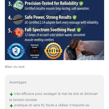
femmes, hommes,
mamans, papas,
épouses/époux, qui
souhaitent prendre soin
d’eux-mêmes et se sentir
bien dans leur peau.
Bilan du test
Avantages
+
très efficace pour soulager le mal de dos et diminuer
la tension dorsale
+
pratique et sans fil, facile à utiliser n’importe où