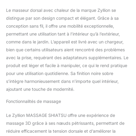
charge. La fonction de
chauffage de notre
Le masseur dorsal avec chaleur de la marque Zyllion se
appareil pour massage
distingue par son design compact et élégant. Grâce à sa
relaxant contribue à
conception sans fil, il offre une mobilité exceptionnelle,
soulager les courbatures
permettant une utilisation tant à l’intérieur qu’à l’extérieur,
et les douleurs en
diffusant de la chaleur
comme dans le jardin. L’appareil est livré avec un chargeur,
dans les muscles.
bien que certains utilisateurs aient rencontré des problèmes
Recevez votre dose
avec la prise, requérant des adaptateurs supplémentaires. Le
quotidienne de confort et
produit est léger et facile à manipuler, ce qui le rend pratique
de douleur en moins !
Soulage les muscles
pour une utilisation quotidienne. Sa finition noire sobre
courbaturés en
s’intègre harmonieusement dans n’importe quel intérieur,
profondeur : avec ses
ajoutant une touche de modernité.
puissants nodules de
massage
Fonctionnalités de massage
tridimensionnels qui
changent
Le Zyllion MASSAGE SHIATSU offre une expérience de
automatiquement de
massage 3D grâce à ses nœuds pétrissants, permettant de
rotation toutes les
minutes, notre coussin
réduire efficacement la tension dorsale et d’améliorer la