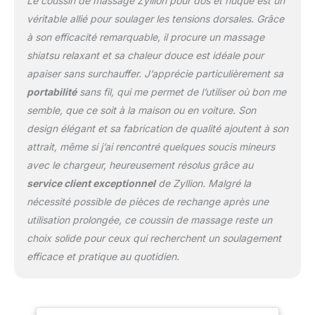
Le coussin de massage Zyllion pour dos et nuque est un
changent
véritable allié pour soulager les tensions dorsales. Grâce
automatiquement de
à son efficacité remarquable, il procure un massage
rotation toutes les
shiatsu relaxant et sa chaleur douce est idéale pour
minutes, notre coussin
massant imite le
apaiser sans surchauffer. J’apprécie particulièrement sa
massage naturel Shiatsu
portabilité
sans fil, qui me permet de l’utiliser où bon me
manuel , détend les
semble, que ce soit à la maison ou en voiture. Son
muscles surmenés en
design élégant et sa fabrication de qualité ajoutent à son
profondeur, et soulage
les tensions, les fatigues
attrait, même si j’ai rencontré quelques soucis mineurs
et les courbatures dues
avec le chargeur, heureusement résolus grâce au
au stress, à vos
service client exceptionnel
de Zyllion. Malgré la
entraînements et autres
nécessité possible de pièces de rechange après une
activités physiques
intensives. Le design
utilisation prolongée, ce coussin de massage reste un
ergonomique de notre
choix solide pour ceux qui recherchent un soulagement
coussin de massage
efficace et pratique au quotidien.
s’adapte parfaitement à
votre cou et épouse les
contours de votre corps,
y compris le haut et le