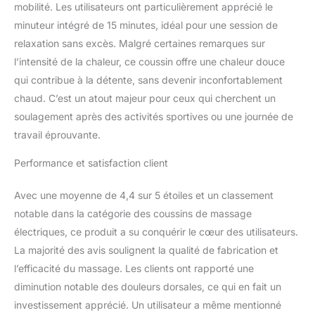
massant imite le
mobilité. Les utilisateurs ont particulièrement apprécié le
massage naturel Shiatsu
minuteur intégré de 15 minutes, idéal pour une session de
manuel , détend les
relaxation sans excès. Malgré certaines remarques sur
muscles surmenés en
profondeur, et soulage
l’intensité de la chaleur, ce coussin offre une chaleur douce
les tensions, les fatigues
qui contribue à la détente, sans devenir inconfortablement
et les courbatures dues
chaud. C’est un atout majeur pour ceux qui cherchent un
au stress, à vos
soulagement après des activités sportives ou une journée de
entraînements et autres
travail éprouvante.
activités physiques
intensives. Le design
Performance et satisfaction client
ergonomique de notre
coussin de massage
s’adapte parfaitement à
Avec une moyenne de 4,4 sur 5 étoiles et un classement
votre cou et épouse les
notable dans la catégorie des coussins de massage
contours de votre corps,
électriques, ce produit a su conquérir le cœur des utilisateurs.
y compris le haut et le
La majorité des avis soulignent la qualité de fabrication et
bas du dos, les bras, les
pieds, l’abdomen, les
l’efficacité du massage. Les clients ont rapporté une
mains, les mollets, les
diminution notable des douleurs dorsales, ce qui en fait un
cuisses et la zone de la
investissement apprécié. Un utilisateur a même mentionné
jambe. Les bandes