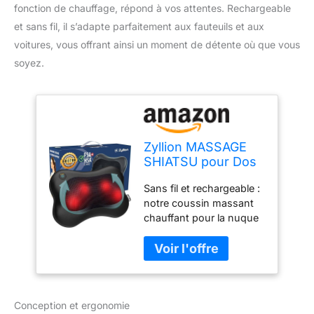
fonction de chauffage, répond à vos attentes. Rechargeable
et sans fil, il s’adapte parfaitement aux fauteuils et aux
voitures, vous offrant ainsi un moment de détente où que vous
soyez.
Zyllion MASSAGE
SHIATSU pour Dos
et Nuque -
Sans fil et rechargeable :
COUSSIN
notre coussin massant
MASSAGE 3D
chauffant pour la nuque
Rechargeable avec
et le dos est doté d’une
Chauffage pour Mal
batterie lithium-ion
De Dos, Muscules,
rechargeable
Fauteuils et
garantissant une durée
Voitures (Sans Fil) -
de massage sans fil de
Noir (ZMA-13RB-
Conception et ergonomie
plus de 2 heures à pleine
BK)