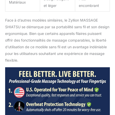
Matériaux
sécurité, notre masseur
et léger
encombrant
pour dos s’éteint
automatiquement au
bout de 20 minutes. Un
Face à d’autres modèles similaires, le Zyllion MASSAGE
manchon gratuit est
SHIATSU se démarque par sa portabilité sans fil et son design
inclus pour réduire
ergonomique. Bien que certains appareils filaires puissent
l’intensité et la chaleur.
offrir des fonctionnalités de massage comparables, la liberté
Service client à vie : pour
nous, 100 % de nos
d’utilisation de ce modèle sans fil est un avantage indéniable
clients doivent être
pour les utilisateurs souhaitant une expérience de massage
satisfaits ! Tous les
flexible.
produits Zyllion sont
garantis 1 an (2 ans avec
l’enregistrement). En cas
de problème, dans un
délai d’un an, nous vous
enverrons gratuitement
un coussin de massage
shiatsu en
remplacement.. C’est le
cadeau idéal pour les