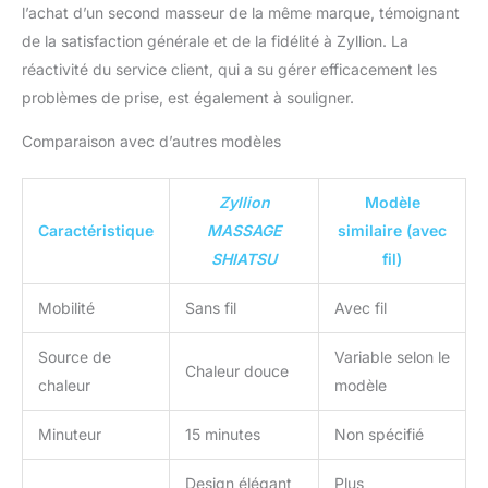
l’achat d’un second masseur de la même marque, témoignant
Velcro réglables
de la satisfaction générale et de la fidélité à Zyllion. La
permettent de le fixer à
votre chaise de bureau
réactivité du service client, qui a su gérer efficacement les
favorite ou sur l’appui-
problèmes de prise, est également à souligner.
tête de votre voiture,
idéal pour les voyages en
Comparaison avec d’autres modèles
voiture et les longs
trajets pour se rendre au
travail. Certifié FDA avec
Zyllion
Modèle
protection contre la
Caractéristique
MASSAGE
similaire (avec
surchauffe :
SHIATSU
fil)
contrairement à la
plupart des coussins de
Mobilité
Sans fil
Avec fil
massage électriques non
réglementés, notre
Source de
Variable selon le
appareil de massage
Chaleur douce
electrique est d’une
chaleur
modèle
qualité irréprochable et
sûre, vous pouvez donc
Minuteur
15 minutes
Non spécifié
l’utiliser en toute
tranquillité. Pour plus de
Design élégant
Plus