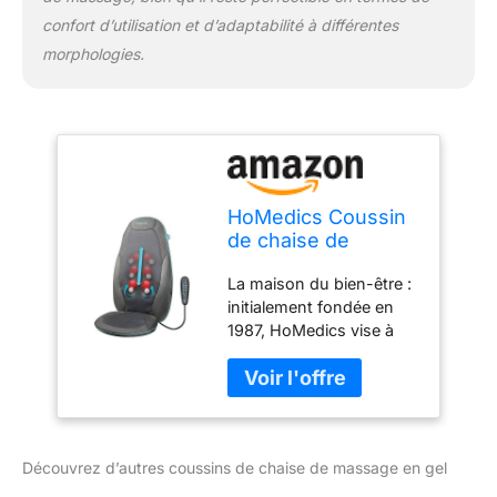
apaisante introduira une
confort d’utilisation et d’adaptabilité à différentes
chaleur croissante tout
morphologies.
au long de votre
massage, pénétrant la
chaleur dans les muscles
fatigués.
HoMedics Coussin
de chaise de
massage en gel
La maison du bien-être :
pour massage du
initialement fondée en
dos, relaxer le dos,
1987, HoMedics vise à
le cou, les épaules,
créer un environnement
pétrissage profond,
domestique sain qui
chaleur apaisante,
vous aide à détendre
nœud de gel,
votre corps, à vous
traitement au
détendre et à vous
toucher naturel
Découvrez d’autres coussins de chaise de massage en gel
simplifier la vie.
pour la maison
Technologie gel : en