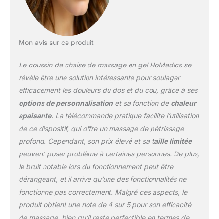
Massage relaxant à
domicile : avoir un
masseur à la maison est
un moyen pratique de se
détendre. Le masseur
Mon avis sur ce produit
Shiatsu portable
HoMedics est léger,
Le coussin de chaise de massage en gel HoMedics se
polyvalent et un excellent
révèle être une solution intéressante pour soulager
ajout à chaque foyer.
efficacement les douleurs du dos et du cou, grâce à ses
Personnalisez votre
options de personnalisation
et sa fonction de
chaleur
massage : vous pouvez
profiter d'une
apaisante
. La télécommande pratique facilite l’utilisation
démonstration complète
de ce dispositif, qui offre un massage de pétrissage
des fonctionnalités de
profond. Cependant, son prix élevé et sa
taille limitée
massage du dos en gel,
peuvent poser problème à certaines personnes. De plus,
puis commencer à
mélanger et assortir
le bruit notable lors du fonctionnement peut être
jusqu'à 10 programmes
dérangeant, et il arrive qu’une des fonctionnalités ne
de massage sur 3
fonctionne pas correctement. Malgré ces aspects, le
niveaux d'intensité.
produit obtient une note de 4 sur 5 pour son efficacité
Chaleur apaisante : la
fonction de chaleur
de massage, bien qu’il reste perfectible en termes de