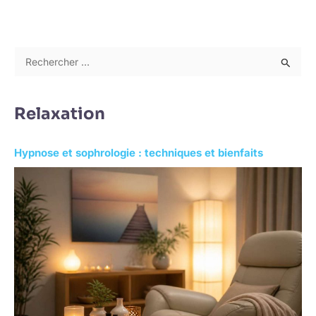
R
e
c
Relaxation
h
e
Hypnose et sophrologie : techniques et bienfaits
r
c
h
e
r
: