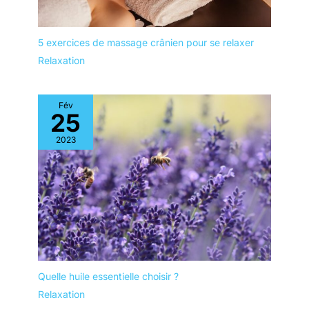
5 exercices de massage crânien pour se relaxer
Relaxation
Fév
25
2023
Quelle huile essentielle choisir ?
Relaxation