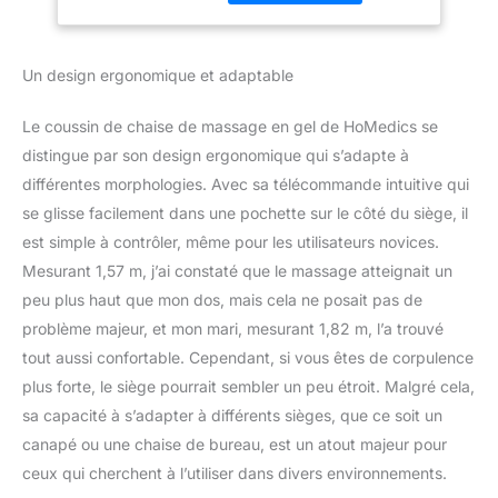
vous aide à détendre
nœud de gel,
votre corps, à vous
traitement au
détendre et à vous
toucher naturel
Un design ergonomique et adaptable
simplifier la vie.
pour la maison
Technologie gel : en
recréant l'action circulaire
Le coussin de chaise de massage en gel de HoMedics se
du pouce et la sensation
distingue par son design ergonomique qui s’adapte à
de paume d'un
différentes morphologies. Avec sa télécommande intuitive qui
massothérapeute
se glisse facilement dans une pochette sur le côté du siège, il
shiatsu à travers les
nœuds shiatsu en gel,
est simple à contrôler, même pour les utilisateurs novices.
vous pouvez profiter de
Mesurant 1,57 m, j’ai constaté que le massage atteignait un
la libération heureuse et
peu plus haut que mon dos, mais cela ne posait pas de
de la relaxation ultime.
problème majeur, et mon mari, mesurant 1,82 m, l’a trouvé
Massage relaxant à
domicile : avoir un
tout aussi confortable. Cependant, si vous êtes de corpulence
masseur à la maison est
plus forte, le siège pourrait sembler un peu étroit. Malgré cela,
un moyen pratique de se
sa capacité à s’adapter à différents sièges, que ce soit un
détendre. Le masseur
canapé ou une chaise de bureau, est un atout majeur pour
Shiatsu portable
ceux qui cherchent à l’utiliser dans divers environnements.
HoMedics est léger,
polyvalent et un excellent