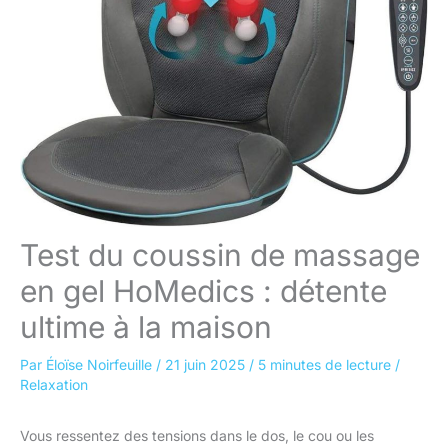
Test du coussin de massage
en gel HoMedics : détente
ultime à la maison
Par
Éloïse Noirfeuille
/
21 juin 2025
/
5 minutes de lecture
/
Relaxation
Vous ressentez des tensions dans le dos, le cou ou les