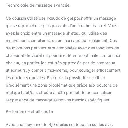
Technologie de massage avancée
ajout à chaque foyer.
Personnalisez votre
massage : vous pouvez
Ce coussin utilise des nœuds de gel pour offrir un massage
profiter d'une
qui se rapproche le plus possible d’un toucher naturel. Vous
démonstration complète
avez le choix entre un massage shiatsu, qui utilise des
des fonctionnalités de
mouvements circulaires, ou un massage par roulement. Ces
massage du dos en gel,
puis commencer à
deux options peuvent être combinées avec des fonctions de
mélanger et assortir
chaleur et de vibration pour une détente optimale. La fonction
jusqu'à 10 programmes
chaleur, en particulier, est très appréciée par de nombreux
de massage sur 3
utilisateurs, y compris moi-même, pour soulager efficacement
niveaux d'intensité.
les douleurs dorsales. En outre, la possibilité de cibler
Chaleur apaisante : la
fonction de chaleur
précisément une zone problématique grâce aux boutons de
apaisante introduira une
réglage haut/bas et côté à côté permet de personnaliser
chaleur croissante tout
l’expérience de massage selon vos besoins spécifiques.
au long de votre
massage, pénétrant la
Performance et efficacité
chaleur dans les muscles
fatigués.
Avec une moyenne de 4,0 étoiles sur 5 basée sur les avis