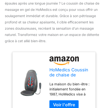
épaules après une longue journée ? Le coussin de chaise de
massage en gel de HoMedics est conçu pour vous offrir un
soulagement immédiat et durable. Grâce à son pétrissage
profond et sa chaleur apaisante, il cible efficacement les
zones douloureuses, recréant la sensation d’un massage
naturel. Transformez votre maison en un espace de détente
grâce à cet allié bien-être.
HoMedics Coussin
de chaise de
massage en gel
La maison du bien-être :
pour massage du
initialement fondée en
dos, relaxer le dos,
1987, HoMedics vise à
le cou, les épaules,
créer un environnement
pétrissage profond,
domestique sain qui
chaleur apaisante,