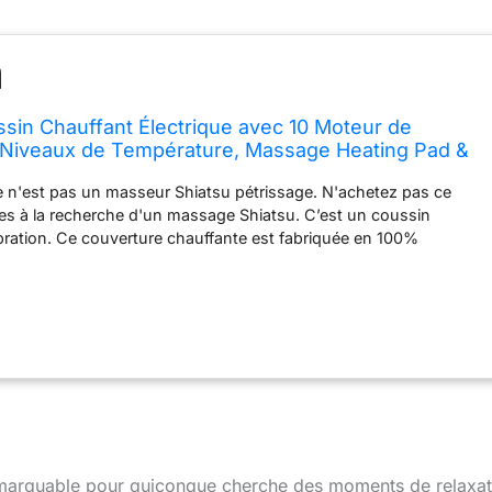
in Chauffant Électrique avec 10 Moteur de
4 Niveaux de Température, Massage Heating Pad &
ure Thermique, Relaxation des Maux Musculaires.
 n'est pas un masseur Shiatsu pétrissage. N'achetez pas ce
 Homme Femme
tes à la recherche d'un massage Shiatsu. C’est un coussin
bration. Ce couverture chauffante est fabriquée en 100%
onfortable en peluche, incomparablement doux qui offre un grand
ente sensation tactile pour le corps. Massage
ceinture&jambe.
BIEN-ÊTRE - Snailax tapis Massage s'emplit
ur. Parfait pour tous ceux qui veulent s’endormir rapidement et
eil relaxant pendant l’hiver. la couverture thermique stocke la
 de nous et la renvoie efficacement à nous. La chaleur douillette
tion.
VIBRATION MASSAGE - Snailax coussin chauffant
ur de vibration massage,it peut masser votre corp entier.Il existe
ge pour 4 zones de massage sélectives et 2 niveaux optionels
NCTION CHAUFFANTE - Snailax matelas de massage chauffant
remarquable pour quiconque cherche des moments de relaxat