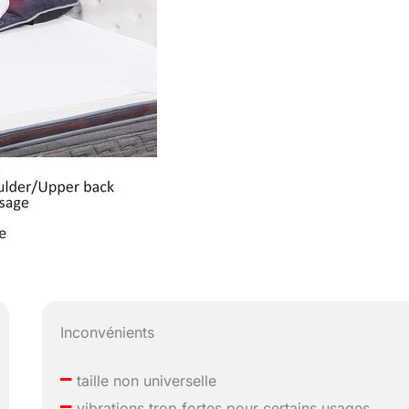
Inconvénients
–
taille non universelle
–
vibrations trop fortes pour certains usages