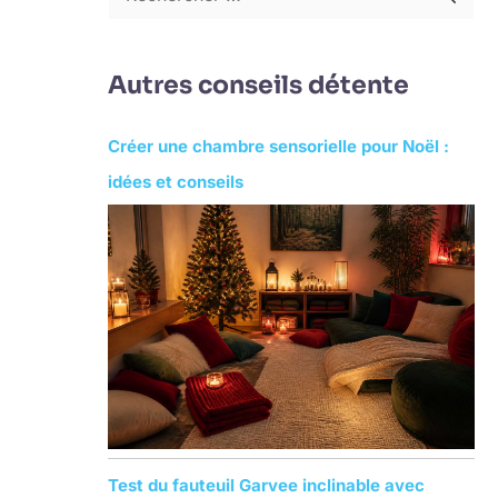
R
e
c
Autres conseils détente
h
e
Créer une chambre sensorielle pour Noël :
r
idées et conseils
c
h
e
r
:
Test du fauteuil Garvee inclinable avec