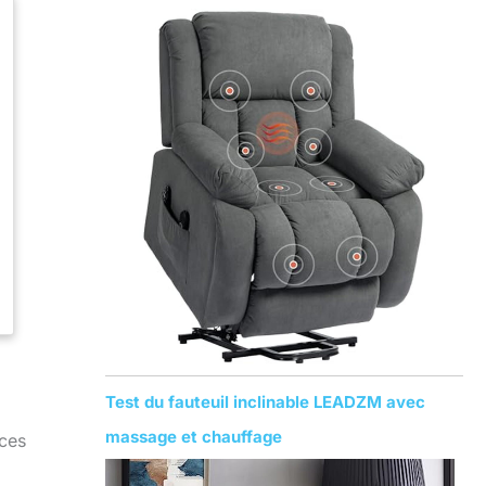
Test du fauteuil inclinable LEADZM avec
massage et chauffage
ces