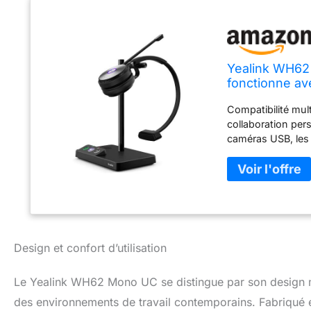
Yealink WH62 
fonctionne av
softphones co
Compatibilité mult
152,4 m + sil
collaboration pers
caméras USB, les 
sur les plateform
une productivité p
Microsoft Teams,
Microsoft Teams d
collaboration pers
plus de détails As
appareils de coll
Design et confort d’utilisation
parleurs et les ca
d'appel cohérente
Le Yealink WH62 Mono UC se distingue par son design 
communication, un
des environnements de travail contemporains. Fabriqué en 