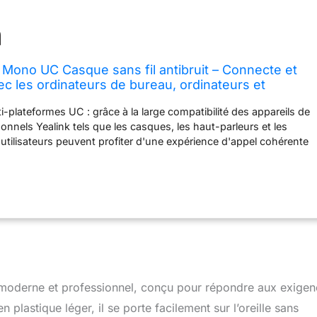
Mono UC Casque sans fil antibruit – Connecte et
ec les ordinateurs de bureau, ordinateurs et
mpatibles USB – Comprend une portée sans fil de
i-plateformes UC : grâce à la large compatibilité des appareils de
ence
onnels Yealink tels que les casques, les haut-parleurs et les
utilisateurs peuvent profiter d'une expérience d'appel cohérente
es UC, ce qui promet une meilleure qualité de communication,
lus élevée et des coûts informatiques réduits. Certifié pour
 les appareils conçus avec un bouton dédié Teams pour activer
'une seule touche Compatible avec tous les appareils de
onnelle Yealink Veuillez consulter la liste de compatibilité pour
sortissez votre plate-forme grâce à la large compatibilité des
aboration personnels Yealink tels que les casques, les haut-
méras USB, les utilisateurs peuvent profiter d'une expérience
 sur les plateformes UC, ce qui promet une meilleure qualité de
moderne et professionnel, conçu pour répondre aux exigen
e productivité plus élevée et des coûts informatiques réduits
plastique léger, il se porte facilement sur l’oreille sans