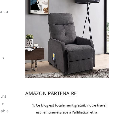
sence
ral,
eurs
ure
eable