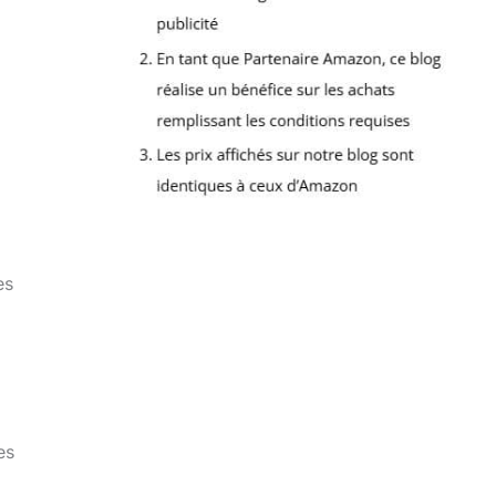
es
es