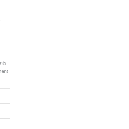
,
nts
ment