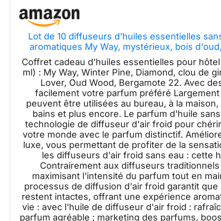
Lot de 10 diffuseurs d'huiles essentielles sa
aromatiques My Way, mystérieux, bois d'oud
froi
Coffret cadeau d'huiles essentielles pour hôtel
ml) : My Way, Winter Pine, Diamond, clou de gir
Lover, Oud Wood, Bergamote 22. Avec des 
facilement votre parfum préféré Largement ut
peuvent être utilisées au bureau, à la maison, 
bains et plus encore. Le parfum d'huile sans 
technologie de diffuseur d'air froid pour chér
votre monde avec le parfum distinctif. Amélio
luxe, vous permettant de profiter de la sensat
les diffuseurs d'air froid sans eau : cette
Contrairement aux diffuseurs traditionnels à
maximisant l'intensité du parfum tout en ma
processus de diffusion d'air froid garantit que
restent intactes, offrant une expérience arom
vie : avec l'huile de diffuseur d'air froid : raf
parfum agréable ; marketing des parfums, boos