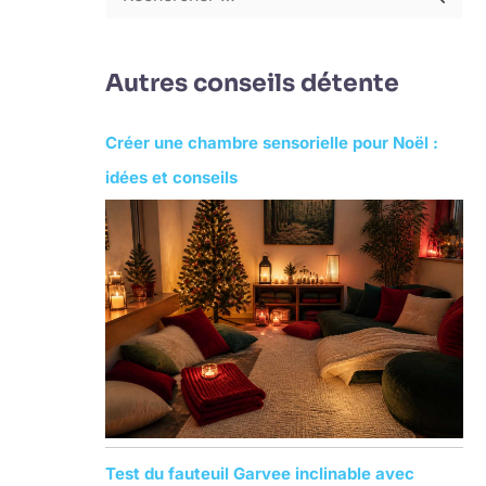
R
e
c
Autres conseils détente
h
e
Créer une chambre sensorielle pour Noël :
r
idées et conseils
c
h
e
r
:
Test du fauteuil Garvee inclinable avec