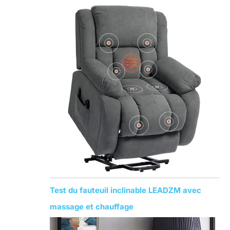
Test du fauteuil inclinable LEADZM avec
massage et chauffage