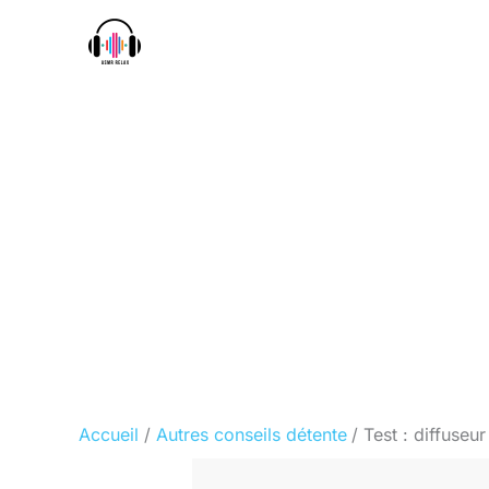
Aller
au
contenu
Accueil
Autres conseils détente
Test : diffuse