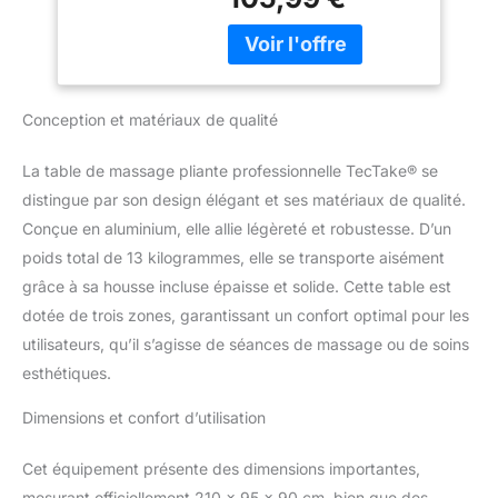
massage pliante, dotée
avec Repose Bras,
d'un rembourrage très
Housse de
épais jusqu'à 5 cm pour
Transport Incluse
un confort de couchage
optimal. Sa mousse à
Conception et matériaux de qualité
cellules fines de haute
qualité et son revêtement
en vinyle résistant à l'eau
La table de massage pliante professionnelle TecTake® se
et à l'huile promettent
distingue par son design élégant et ses matériaux de qualité.
une expérience de
Conçue en aluminium, elle allie légèreté et robustesse. D’un
massage et relaxation
poids total de 13 kilogrammes, elle se transporte aisément
inégalée, idéale pour le
reiki, le tatouage, ou
grâce à sa housse incluse épaisse et solide. Cette table est
encore l'extension de
dotée de trois zones, garantissant un confort optimal pour les
cils. ADAPTABILITÉ ET
utilisateurs, qu’il s’agisse de séances de massage ou de soins
ERGONOMIE SANS
esthétiques.
ÉGALES : Notre table de
massage professionnelle
Dimensions et confort d’utilisation
s'ajuste facilement à
tous vos besoins.
Cet équipement présente des dimensions importantes,
Hauteur, jambes, cou, et
bras, chaque détail est
mesurant officiellement 210 x 95 x 90 cm, bien que des