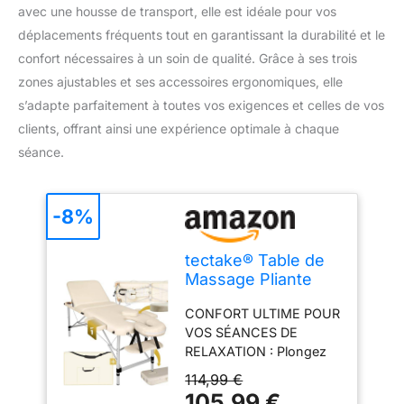
avec une housse de transport, elle est idéale pour vos
déplacements fréquents tout en garantissant la durabilité et le
confort nécessaires à un soin de qualité. Grâce à ses trois
zones ajustables et ses accessoires ergonomiques, elle
s’adapte parfaitement à toutes vos exigences et celles de vos
clients, offrant ainsi une expérience optimale à chaque
séance.
-8%
tectake® Table de
Massage Pliante
Professionnelle 3
CONFORT ULTIME POUR
Zones Aluminium
VOS SÉANCES DE
Cosmetique Lit de
RELAXATION : Plongez
Massage Table
dans le monde du bien-
Esthetique
114,99 €
être avec notre table de
Tatouage Portable
105,99 €