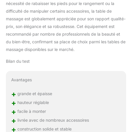
robuste, supportant
nécessité de rabaisser les pieds pour le rangement ou la
jusqu'à 230 kg. Les
difficulté de manipuler certains accessoires, la table de
pieds antidérapants en
massage est globalement appréciée pour son rapport qualité-
plastique et les câbles
d'acier recouverts de
prix, son élégance et sa robustesse. Cet équipement est
plastique garantissent
recommandé par nombre de professionnels de la beauté et
une stabilité maximale,
du bien-être, confirmant sa place de choix parmi les tables de
vous offrant ainsi une
massage disponibles sur le marché.
sécurité inégalée durant
vos séances de
Bilan du test
massage, de tatouage
ou d'esthétique.
MOBILITÉ ET
Avantages
FONCTIONNALITÉ À
VOTRE SERVICE :
+
grande et épaisse
Emportez votre pratique
où vous le souhaitez
+
hauteur réglable
avec notre table pliante
+
facile à monter
massage, équipée d'une
+
fonction de transport
livrée avec de nombreux accessoires
pratique. Que vous
+
construction solide et stable
soyez un professionnel