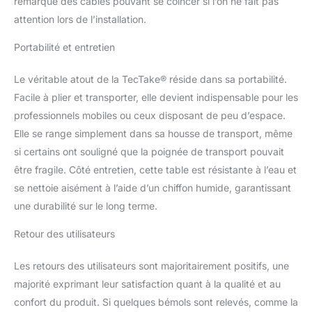
remarqué des câbles pouvant se coincer si l’on ne fait pas
détachable, notre table
attention lors de l’installation.
de massage assure un
nettoyage hygiénique
Portabilité et entretien
facile, parfait pour les
professionnels
Le véritable atout de la TecTake® réside dans sa portabilité.
exigeants. Pliable en un
instant, elle se
Facile à plier et transporter, elle devient indispensable pour les
transforme en un lit
professionnels mobiles ou ceux disposant de peu d’espace.
pliant peu encombrant,
Elle se range simplement dans sa housse de transport, même
facile à transporter grâce
si certains ont souligné que la poignée de transport pouvait
à sa housse de transport
dédiée, faisant d'elle la
être fragile. Côté entretien, cette table est résistante à l’eau et
table de massage pliante
se nettoie aisément à l’aide d’un chiffon humide, garantissant
professionnelle rêvée.
une durabilité sur le long terme.
STABILITÉ ET
DURABILITÉ
Retour des utilisateurs
EXCEPTIONNELLES :
Conçue pour durer, notre
Les retours des utilisateurs sont majoritairement positifs, une
table massage pliante est
majorité exprimant leur satisfaction quant à la qualité et au
bâtie sur un cadre en
aluminium léger mais
confort du produit. Si quelques bémols sont relevés, comme la