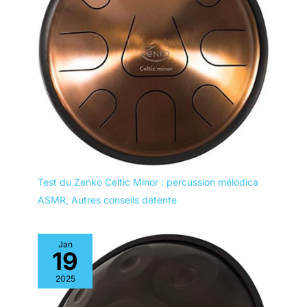
où vous allez.
Test du Zenko Celtic Minor : percussion mélodica
ASMR
,
Autres conseils détente
Jan
19
2025