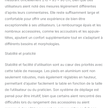
pensé pour s'adapter à
utilisateurs aient noté des mesures légèrement différentes
vous. L'appuie-tête
d’après leurs commentaires. Elle reste suffisamment large et
multifonction
confortable pour offrir une expérience de bien-être
ergonomique,
l'accoudoir confortable
exceptionnelle à ses utilisateurs. Le rembourrage épais et les
et la distance des
nombreux accessoires, comme les accoudoirs et les appuie-
accoudoirs réglable font
têtes, ajoutent un confort supplémentaire tout en s’adaptant à
de cette table un
différents besoins et morphologies.
indispensable pour tout
professionnel de
Stabilité et praticité
l'esthétique ou du
tatouage cherchant une
Stabilité et facilité d’utilisation sont au cœur des priorités avec
table esthétique
professionnel ou une
cette table de massage. Les pieds en aluminium sont non
table tatouage de
seulement robustes, mais également réglables en hauteur,
premier choix. PRATICITÉ
permettant d’ajuster facilement la table en fonction de la taille
ET HYGIÈNE AU
de l’utilisateur ou du praticien. Son système de dépliage est
RENDEZ-VOUS : Avec
son appuie-tête avec
pensé pour être intuitif, bien que certains aient rencontré des
rembourrage amovible et
difficultés lors du rangement des accessoires ou aient
sa cavité pour le visage