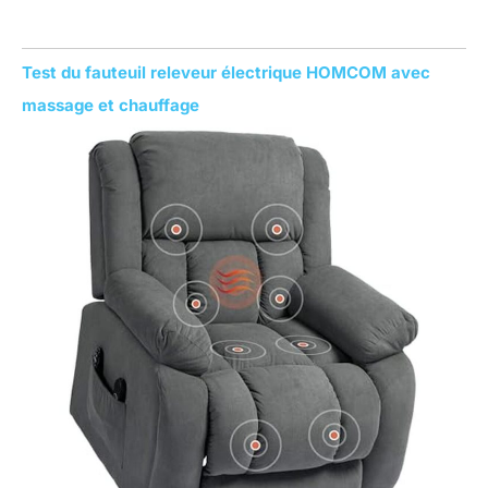
Test du fauteuil releveur électrique HOMCOM avec
massage et chauffage