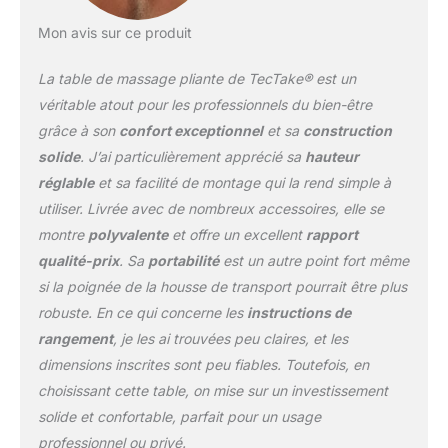
tous vos besoins.
Hauteur, jambes, cou, et
Mon avis sur ce produit
bras, chaque détail est
pensé pour s'adapter à
La table de massage pliante de TecTake® est un
vous. L'appuie-tête
véritable atout pour les professionnels du bien-être
multifonction
grâce à son
confort exceptionnel
et sa
construction
ergonomique,
solide
. J’ai particulièrement apprécié sa
hauteur
l'accoudoir confortable
et la distance des
réglable
et sa facilité de montage qui la rend simple à
accoudoirs réglable font
utiliser. Livrée avec de nombreux accessoires, elle se
de cette table un
montre
polyvalente
et offre un excellent
rapport
indispensable pour tout
qualité-prix
. Sa
portabilité
est un autre point fort même
professionnel de
l'esthétique ou du
si la poignée de la housse de transport pourrait être plus
tatouage cherchant une
robuste. En ce qui concerne les
instructions de
table esthétique
rangement
, je les ai trouvées peu claires, et les
professionnel ou une
dimensions inscrites sont peu fiables. Toutefois, en
table tatouage de
premier choix. PRATICITÉ
choisissant cette table, on mise sur un investissement
ET HYGIÈNE AU
solide et confortable, parfait pour un usage
RENDEZ-VOUS : Avec
professionnel ou privé.