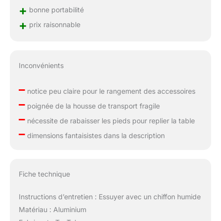
+
itinérant en massage,
bonne portabilité
tatouage, ou esthétique,
+
prix raisonnable
cette table légère avec sa
housse de transport
vous permet de proposer
vos services de manière
Inconvénients
professionnelle partout
où vous allez.
–
notice peu claire pour le rangement des accessoires
–
poignée de la housse de transport fragile
–
nécessite de rabaisser les pieds pour replier la table
–
dimensions fantaisistes dans la description
Fiche technique
Instructions d’entretien : Essuyer avec un chiffon humide
Matériau : Aluminium