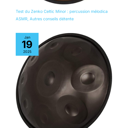
Test du Zenko Celtic Minor : percussion mélodica
ASMR
,
Autres conseils détente
Jan
19
2025