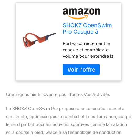
SHOKZ OpenSwim
Pro Casque à
Conduction
Portez correctement le
osseuse, écouteurs
casque et contrôlez le
sans Fil à Oreilles
volume pour entendre la
Libres, IP68,
circulation lorsque vous
Bluetooth 5.4,
faites du sport en
Stockage MP3
extérieur. Faire du vélo
32Go, micros à
ou conduire avec
Annulation de Bruit,
OpenSwim Pro peut
9h d'autonomie
Une Ergonomie Innovante pour Toutes Vos Activités
détourner l'attention,
pour Courir et
entraînant des accidents
Nager - Rouge
potentiels et peut
Le SHOKZ OpenSwim Pro propose une conception ouverte
enfreindre les lois et
sur l’oreille, optimisée pour le confort et la performance, ce qui
réglementations
le rend parfait pour les activités sportives comme la natation
applicables. Utilisez ce
et la course à pied. Grâce à sa technologie de conduction
produit conformétment