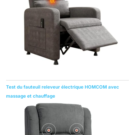
Test du fauteuil releveur électrique HOMCOM avec
massage et chauffage