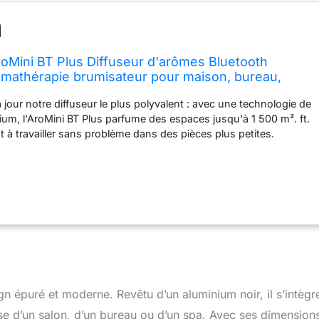
Mini BT Plus Diffuseur d'arômes Bluetooth
mathérapie brumisateur pour maison, bureau,
jour notre diffuseur le plus polyvalent : avec une technologie de
um, l'AroMini BT Plus parfume des espaces jusqu'à 1 500 m². ft.
t à travailler sans problème dans des pièces plus petites.
cation et silencieux, il fera sentir votre maison, bureau, boutique
un hôtel de luxe. Maintenant, vous pouvez facilement visser un
 AromaTech de 60 ml (vendu séparément) au lieu de décanter.
périence d'arôme élevée : le AroMini BT sans eau est le moyen le
 plus propre de parfumer votre maison, offrant un parfum plus
ément réparti, sans résidu. Ce diffuseur d'air froid innovant
s en utilisant de l'air filtré au lieu de l'eau ou de la chaleur,
expérience d'arôme plus propre et cohérente (veuillez noter que
lisent un parfum à intervalles réguliers, dispersant le parfum
ode de temps, puis Entrée en mode de repos) Parfums
n épuré et moderne. Revêtu d’un aluminium noir, il s’intègr
t agréables : grâce à la technologie Bluetooth et de brumisation
tites nanoparticules dans l'air, le AroMini BT crée un
sse d’un salon, d’un bureau ou d’un spa. Avec ses dimension