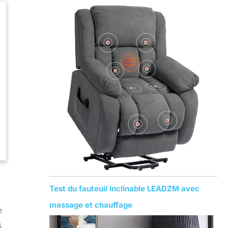
Test du fauteuil inclinable LEADZM avec
massage et chauffage
e
s