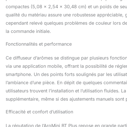
environnement par
compactes (5,08 x 2,54 x 30,48 cm) et un poids de seule
de diffusion d'air
qualité du matériau assure une robustesse appréciable, gar
essentielles, de s
thérapeutiques, s
cependant relevé quelques problèmes de couleur lors de 
alcool Silencieux
la commande initiale.
notre application
créer des horaire
Fonctionnalités et performance
pouvez même utili
d'événements tels
Facile à installer
Ce diffuseur d’arômes se distingue par plusieurs fonctio
vissez une bouteil
via une application mobile, offrant la possibilité de régle
AromaTech (non in
smartphone. Un des points forts soulignés par les utilis
BT sans eau peut
(Remarque : les 
l’ambiance d’une pièce. En dépit de quelques commentair
technologie de br
utilisateurs trouvent l’installation et l’utilisation fluide
obstruobstrué et 
supplémentaire, même si des ajustements manuels sont pa
auparavant : pous
l'innovation, Ar
qui recherchent u
Efficacité et confort d’utilisation
La réputation de l’AroMini BT Plus repose en grande part