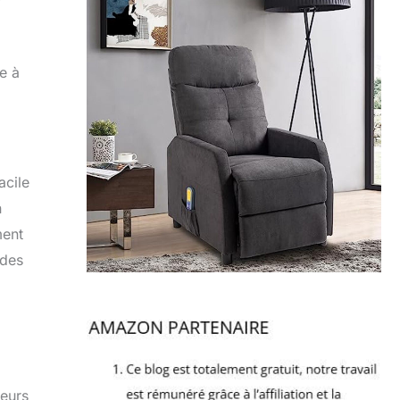
e à
acile
n
ment
 des
teurs