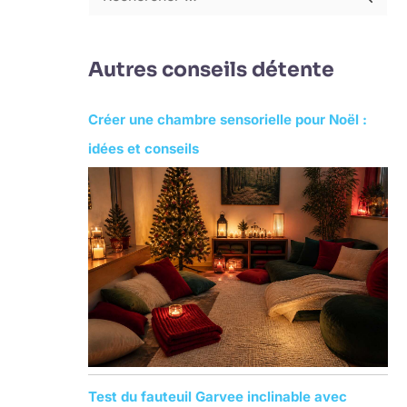
R
e
c
Autres conseils détente
h
e
Créer une chambre sensorielle pour Noël :
r
idées et conseils
c
h
e
r
:
Test du fauteuil Garvee inclinable avec