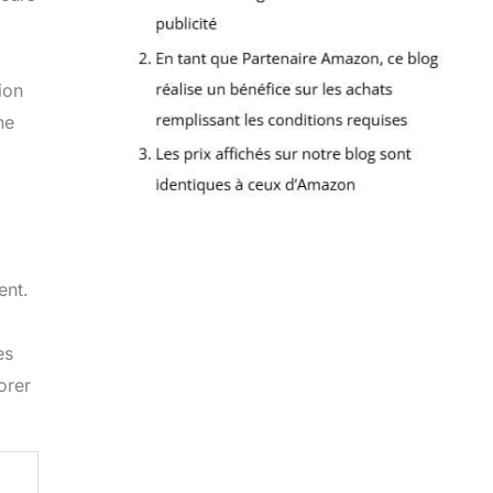
ion
ne
ent.
es
orer