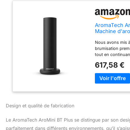
AromaTech Aro
Machine d'aro
hôtel et spa
Nous avons mis à 
brumisation premi
tout en continuan
Contrôlé par appli
617,58 €
ou studio comme 
flacon de parfum
Profitez d'une ex
plus simple et le
durable et uniform
disperse les parfum
résultant en une 
Design et qualité de fabrication
nos diffuseurs uti
pendant une péri
Le AromaTech AroMini BT Plus se distingue par son desig
cohérents, purs e
pour libérer de pe
parfaitement dans différents environnements, qu’il s’agi