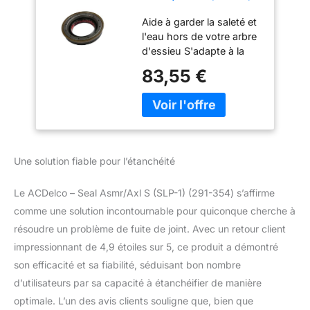
(291-354)
Aide à garder la saleté et
l'eau hors de votre arbre
d'essieu S'adapte à la
surface rotative pour
83,55 €
aider à fournir un
fonctionnement sans
fuite Certaines pièces
d'origine GM peuvent
être apparues
précédemment sous le
Une solution fiable pour l’étanchéité
nom d'équipement
d'origine ACDelco GM
Le ACDelco – Seal Asmr/Axl S (SLP-1) (291-354) s’affirme
(OE) Les pièces d'origine
GM sont conçues,
comme une solution incontournable pour quiconque cherche à
conçues et testées selon
résoudre un problème de fuite de joint. Avec un retour client
des normes rigoureuses
impressionnant de 4,9 étoiles sur 5, ce produit a démontré
et sont soutenues par
son efficacité et sa fiabilité, séduisant bon nombre
General Motors GM
d’utilisateurs par sa capacité à étanchéifier de manière
Engineers conçoit et
validez les pièces
optimale. L’un des avis clients souligne que, bien que