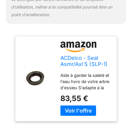
d’utilisation, même si la compatibilité pourrait être un
point d’amélioration.
ACDelco - Seal
Asmr/Axl S (SLP-1)
(291-354)
Aide à garder la saleté et
l'eau hors de votre arbre
d'essieu S'adapte à la
surface rotative pour
83,55 €
aider à fournir un
fonctionnement sans
fuite Certaines pièces
d'origine GM peuvent
être apparues
précédemment sous le