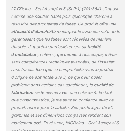
production et de service
L’ACDelco – Seal Asmr/Axl S (SLP-1) (291-354) s’impose
pour intégrer de
nouveaux matériaux et
comme une solution fiable pour quiconque cherche à
technologies
résoudre des problèmes de fuites. Ce produit offre une
efficacité d’étanchéité
remarquable avec une note de 5,
garantissant que les fuites sont réparées de manière
durable. J’apprécie particulièrement sa
facilité
d’installation
, notée 4, qui permet à quiconque, même
sans compétences techniques avancées, de l’installer
sans tracas. Bien que sa compatibilité avec le produit
d’origine ne soit notée que 3, ce qui peut poser
problème dans certains cas spécifiques, la
qualité de
fabrication
reste élevée avec une note de 4. En tant
que consommatrice, je me sens en confiance avec ce
produit, noté 5 pour la fiabilité. Son poids léger de 50
grammes et ses dimensions compactes rendent son
maniement aisé. En résumé, l’ACDelco – Seal Asmr/Axl S
se distingue par sa performance et sa simplicité