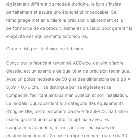
d'origine spécifiquement
légèrement différent du modèle d’origine, le joint s’insère
pour votre véhicule
parfaitement et assure une étanchéité impeccable. Ce
Chevrolet, Buick, GMC
témoignage met en lumière la précision d’ajustement et la
ou Cadillac GM met à
jour régulièrement la
performance de ce produit, éléments cruciaux pour garantir la
conception de pièces de
longévité des équipements automobiles.
production et de service
pour intégrer de
Caractéristiques techniques et design
nouveaux matériaux et
technologies
Conçu par le fabricant renommé ACDelco, ce joint d’arbre
d’essieu est un exemple de qualité et de précision technique.
Avec un poids modeste de 50 g et des dimensions de 8,89 x
8,89 x 0,76 cm, il se distingue par sa légèreté et sa
compacité, facilitant ainsi sa manipulation et son installation.
Le modèle, qui appartient à la catégorie des équipements
d’origine GM, porte le numéro de série 19259473. Sa finition
usinée garantit une compatibilité optimale avec les
composants adjacents, minimisant ainsi les risques de
dysfonctionnements. Sa mise en ligne récente, datée du 30