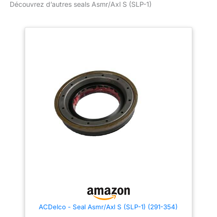
Découvrez d’autres seals Asmr/Axl S (SLP-1)
nom d'équipement
d'origine ACDelco GM
(OE) Les pièces d'origine
GM sont conçues,
conçues et testées selon
des normes rigoureuses
et sont soutenues par
General Motors GM
Engineers conçoit et
validez les pièces
d'origine spécifiquement
pour votre véhicule
Chevrolet, Buick, GMC
ou Cadillac GM met à
jour régulièrement la
conception de pièces de
production et de service
pour intégrer de
nouveaux matériaux et
technologies
ACDelco - Seal Asmr/Axl S (SLP-1) (291-354)