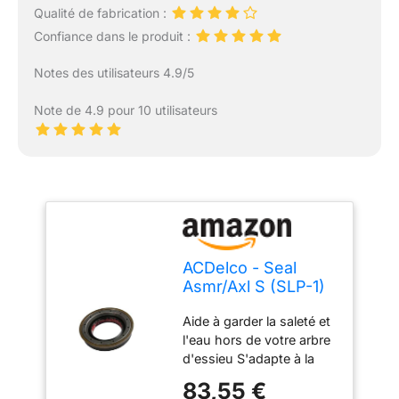
Qualité de fabrication :
Confiance dans le produit :
Notes des utilisateurs 4.9/5
Note de 4.9 pour 10 utilisateurs
ACDelco - Seal
Asmr/Axl S (SLP-1)
(291-354)
Aide à garder la saleté et
l'eau hors de votre arbre
d'essieu S'adapte à la
surface rotative pour
83,55 €
aider à fournir un