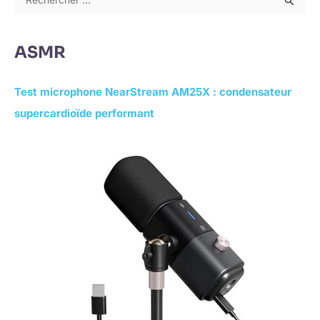
R
e
c
ASMR
h
e
Test microphone NearStream AM25X : condensateur
r
supercardioïde performant
c
h
e
r
: