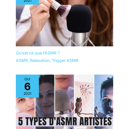
2021
Qu’est ce que l’ASMR ?
ASMR
,
Relaxation
,
Trigger ASMR
Oct
6
2021