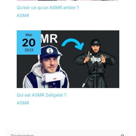
Qu’est-ce qu’un ASMR artiste ?
ASMR
Mar
20
2022
Qui est ASMR Zeitgeist ?
ASMR