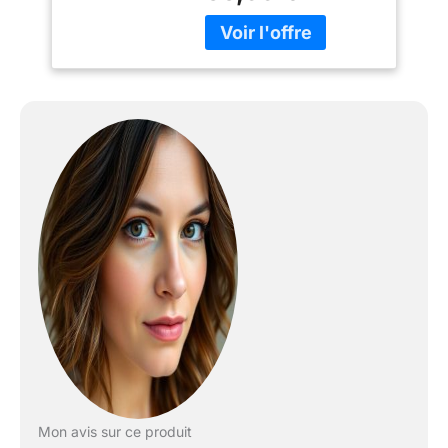
fonctionnement sans
fuite Certaines pièces
d'origine GM peuvent
être apparues
précédemment sous le
nom d'équipement
d'origine ACDelco GM
(OE) Les pièces d'origine
GM sont conçues,
conçues et testées selon
des normes rigoureuses
et sont soutenues par
General Motors GM
Engineers conçoit et
validez les pièces
d'origine spécifiquement
pour votre véhicule
Chevrolet, Buick, GMC
ou Cadillac GM met à
jour régulièrement la
Mon avis sur ce produit
conception de pièces de