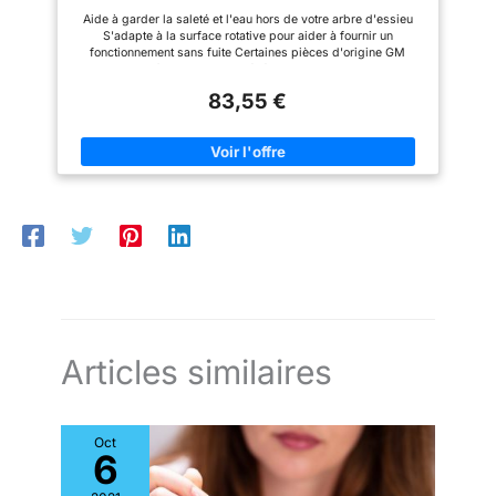
Aide à garder la saleté et l'eau hors de votre arbre d'essieu
S'adapte à la surface rotative pour aider à fournir un
fonctionnement sans fuite Certaines pièces d'origine GM
peuvent être apparues précédemment sous le nom
d'équipement d'origine ACDelco GM (OE) Les pièces d'origine
83,55 €
GM sont conçues, conçues et testées selon des normes
rigoureuses et sont soutenues par General Motors GM
Engineers conçoit et validez les pièces d'origine
spécifiquement pour votre véhicule Chevrolet, Buick, GMC ou
Cadillac GM met à jour régulièrement la conception de pièces
de production et de service pour intégrer de nouveaux
matériaux et technologies
Articles similaires
Oct
6