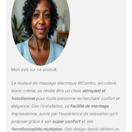
chauffant intégré dans le
dossier pour une détente
optimale. Elle peut
soulager les méridiens
du corps, favoriser la
circulation sanguine et
rendre le massage plus
plaisant et plus efficace
qu’un fauteuil normal.
Inclinable -- Grâce aux
pieds et au dossier
Mon avis sur ce produit
réglables, vous pouvez
choisir entre différents
Le fauteuil de massage électrique MCombo, en coloris
niveaux et vous reposer
en toute décontraction.
blanc crème, se révèle être un choix
attrayant et
Inclinaison réglable en
fonctionnel
pour toute personne recherchant confort et
continu du dossier
élégance. Dès l’installation, sa
facilité de montage
jusqu'à 140°. Repose-
impressionne, suivie par l’expérience de relaxation qu’il
pieds déplié et replié
grâce aux ressorts.
propose grâce à son
super confort
et ses
Télécommande pour une
fonctionnalités multiples
. Son design épuré obtient un