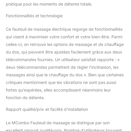
réglables, vous pouvez
pratique pour les moments de détente totale.
choisir entre différents
niveaux et vous reposer
Fonctionnalités et technologie
en toute décontraction.
Inclinaison réglable en
Ce fauteuil de massage électrique regorge de fonctionnalités
continu du dossier
qui visent à maximiser votre confort et votre bien-être. Parmi
jusqu'à 140°. Repose-
celles-ci, on retrouve les options de massage et de chauffage
pieds déplié et replié
grâce aux ressorts.
du dos, qui peuvent être ajustées facilement grâce aux deux
Télécommande pour une
télécommandes fournies. Un utilisateur satisfait rapporte : «
utilisation facile -- Grâce
deux télécommandes permettent de régler l’inclinaison, les
à la télécommande, votre
massages ainsi que le chauffage du dos ». Bien que certaines
fauteuil de massage peut
être utilisé
critiques mentionnent que les vibrations ne sont pas aussi
confortablement. Les
fortes qu’espérées, elles accomplissent néanmoins leur
poches latérales offrent
fonction de détente.
suffisamment d'espace
pour les télécommandes,
Rapport qualité/prix et facilité d’installation
livres et magazines, etc.
Cuir synthétique de
Le MCombo Fauteuil de massage se distingue par son
haute qualité et
excellent rapport qualité-prix. Nombre d’utilisateurs trouvent
rembourrage doux --