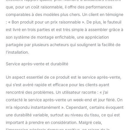
Cuir synthétique de
que, pour un coût raisonnable, il offre des performances
qualité supérieure et
comparables à des modèles plus chers. Un client en témoigne
durable, particulièrement
: « Bon produit pour un prix raisonnable ». De plus, le fauteuil
doux au toucher. Le
est livré en trois parties et est très simple à assembler grâce à
rembourrage agréable et
la forme ergonomique
son système de montage enfichable, une appréciation
soutiennent votre corps
partagée par plusieurs acheteurs qui soulignent la facilité de
et vous aident à vous
l’installation.
reposer parfaitement.
Service après-vente et durabilité
Un aspect essentiel de ce produit est le service après-vente,
qui s’est avéré rapide et efficace pour les clients ayant
rencontré des problèmes. Un utilisateur raconte : « j’ai
contacté le service après-vente un week-end et jour férié. On
m’a répondu instantanément ». Cependant, certains évoquent
une durabilité variable, surtout au niveau du tissu, ce qui est
important à prendre en considération. Malgré cela,
l’impression générale demeure positive, en raison de la