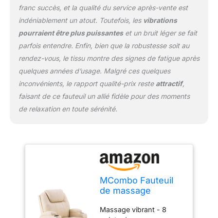
utilisation facile -- Grâce
franc succès, et la qualité du service après-vente est
à la télécommande, votre
indéniablement un atout. Toutefois, les
vibrations
fauteuil de massage peut
être utilisé
pourraient être plus puissantes
et un bruit léger se fait
confortablement. Les
parfois entendre. Enfin, bien que la robustesse soit au
poches latérales offrent
rendez-vous, le tissu montre des signes de fatigue après
suffisamment d'espace
quelques années d’usage. Malgré ces quelques
pour les télécommandes,
livres et magazines, etc.
inconvénients, le rapport qualité-prix reste
attractif
,
Cuir synthétique de
faisant de ce fauteuil un allié fidèle pour des moments
haute qualité et
de relaxation en toute sérénité.
rembourrage doux --
Cuir synthétique de
qualité supérieure et
durable, particulièrement
doux au toucher. Le
rembourrage agréable et
la forme ergonomique
MCombo Fauteuil
soutiennent votre corps
de massage
et vous aident à vous
électrique inclinable
reposer parfaitement.
Massage vibrant - 8
et vibrant (blanc