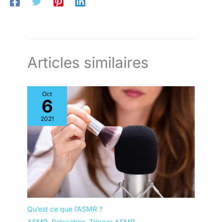
Livré en 2 colis, pas besoin d'outils, montage simple en
avec un aspirateur une fois par
quelques étapes
semaine Autres remarques :
l'article est livré démonté. Livré
en 3 paquets.
Articles similaires
Oct
6
2021
Qu’est ce que l’ASMR ?
ASMR
,
Relaxation
,
Trigger ASMR