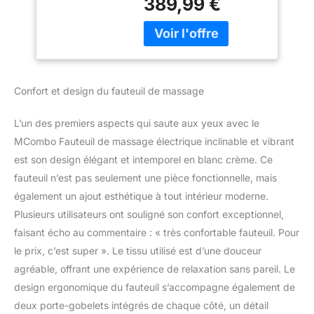
389,99 €
quatre pour le dos et les
jambes. 3 intensités de
vibration et la minuterie
vous procurent une
meilleure expérience de
massage. Vous pouvez
Confort et design du fauteuil de massage
régler individuellement la
zone de massage.
L’un des premiers aspects qui saute aux yeux avec le
Fonction chauffante
intégrée - Avec élément
MCombo Fauteuil de massage électrique inclinable et vibrant
chauffant intégré dans le
est son design élégant et intemporel en blanc crème. Ce
dossier pour une détente
fauteuil n’est pas seulement une pièce fonctionnelle, mais
optimale. Elle peut
également un ajout esthétique à tout intérieur moderne.
soulager les méridiens
Plusieurs utilisateurs ont souligné son confort exceptionnel,
du corps, favoriser la
circulation sanguine et
faisant écho au commentaire : « très confortable fauteuil. Pour
rendre le massage plus
le prix, c’est super ». Le tissu utilisé est d’une douceur
plaisant et plus efficace
agréable, offrant une expérience de relaxation sans pareil. Le
qu’un fauteuil normal.
design ergonomique du fauteuil s’accompagne également de
Inclinable -- Grâce aux
pieds et au dossier
deux porte-gobelets intégrés de chaque côté, un détail