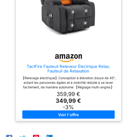
une meilleure expérience de
fonction de minuterie vous
Cuir synthétique de
massage, vous pouvez régler la
offrent une meilleure expérience
haute qualité et
zone de massage selon vos
de massage. Vous pouvez
rembourrage doux --
besoins Entièrement électrique
régler chaque zone de massage
par télécommande : les
individuellement. Entièrement
Cuir synthétique de
fonctions de relaxation et de
automatique par télécommande
qualité supérieure et
couchage de ce fauteuil de
-- Les fonctions de relaxation et
relaxation électrique peuvent
d'inclinaison de ce fauteuil
durable, particulièrement
être facilement contrôlées à
peuvent être facilement
doux au toucher. Le
l'aide de la télécommande ; les
contrôlées à l'aide de la
rembourrage agréable et
poches latérales offrent
télécommande. Les poches
suffisamment d'espace pour les
latérales offrent un espace
la forme ergonomique
télécommandes, les livres et les
suffisant pour les
soutiennent votre corps
magazines, etc Fonction de
télécommandes, les livres et les
TactFire Fauteuil Releveur Électrique Relax,
chauffage intégrée : avec
magazines, etc. Matériau de
et vous aident à vous
Fauteuil de Relaxation
élément chauffant intégré dans
rembourrage de haute qualité --
reposer parfaitement.
le dossier pour une détente
Ce matériau de rembourrage est
【Relevage électrique】Conception à élévation douce de 45°,
optimale ; il peut améliorer les
composé à 100 % de cuir
aidant les personnes âgées et à mobilité réduite à se lever
méridiens du corps, favoriser la
synthétique de meilleure
facilement, de manière autonome 【Réglage multi-angles】
circulation sanguine et rendre le
qualité. Il faut généralement le
Inclinaison électrique de 90° à 160°, avec repose-pieds
359,99 €
massage plus agréable et plus
nettoyer une fois par semaine
extensible, idéal pour lire, se reposer ou regarder un film
efficace que le fauteuil général
avec un chiffon en microfibre.
349,99 €
【Massage et chauffage】8 points de massage vibrants +
Matériau de rembourrage de
Les taches sont lavables avec
fonction chauffante, soulageant les douleurs dorsales et la
-3%
haute qualité : Ce matériau de
du détergent et de l'eau. Autres
fatigue musculaire 【Sac de rangemen】Ce fauteuil de
rembourrage est fait de tissu.
remarques : L'article est livré
massage relaxant est livré avec un sac de rangement intégré
La belle surface se caractérise
démonté. Livraison en 3 colis.
qui peut être utilisé pour ranger des télécommandes, des
par une bonne élasticité et un
magazines ou d'autres objets 【Design ergonomique】Tissu
effet anti-boulochage. Il est
en lin respirant, rembourrage épais, porte-gobelets et poche
respirant et doux pour la peau.
latérale pour un rangement pratique 【Assemblage rapide】
Il faut généralement le nettoyer