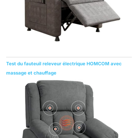
Test du fauteuil releveur électrique HOMCOM avec
massage et chauffage