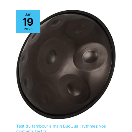
Jan
19
2025
Test du tambour à main BuoQua : rythmez vos
moments festifs