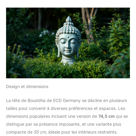
Design et dimensions
La tête de Bouddha de ECD Germany se décline en plusieurs
tailles pour convenir à diverses préférences et espaces. Les
dimensions populaires incluent une version de
74,5 cm
qui se
distingue par sa présence imposante, et une variante plus
compacte de
55 cm
, idéale pour les intérieurs restreints.