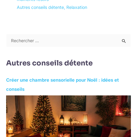
Autres conseils détente
,
Relaxation
R
e
c
Autres conseils détente
h
e
Créer une chambre sensorielle pour Noël : idées et
r
conseils
c
h
e
r
: