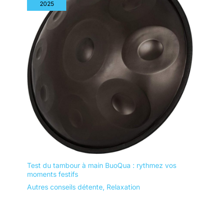
2025
Test du tambour à main BuoQua : rythmez vos
moments festifs
Autres conseils détente
,
Relaxation