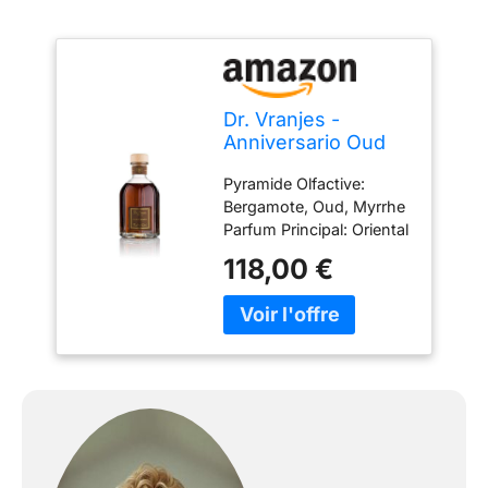
Dr. Vranjes -
Anniversario Oud
Nobile 500 ML
Pyramide Olfactive:
Diffuseur
Bergamote, Oud, Myrrhe
Parfum Principal: Oriental
et Enveloppant
118,00 €
Atmosphère: Stimulant
Base (Ø) x hauter (cm):
500 ml: 9,1 x 19 no
Bâtonnets 500 ml: 12