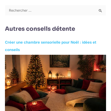
R
e
c
Autres conseils détente
h
e
Créer une chambre sensorielle pour Noël : idées et
r
conseils
c
h
e
r
: