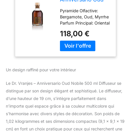
Nobile 500 ML
Pyramide Olfactive:
Diffuseur
Bergamote, Oud, Myrrhe
Parfum Principal: Oriental
et Enveloppant
118,00 €
Atmosphère: Stimulant
Base (Ø) x hauter (cm):
500 ml: 9,1 x 19 no
Bâtonnets 500 ml: 12
Un design raffiné pour votre intérieur
Le Dr. Vranjes – Anniversario Oud Nobile 500 ml Diffuseur se
distingue par son design élégant et sophistiqué. Le diffuseur,
d’une hauteur de 19 cm, s’intègre parfaitement dans
n’importe quel espace grâce à sa couleur multicolore qui
s’harmonise avec divers styles de décoration. Son poids de
1,02 kilogrammes et ses dimensions compactes (9,1 x 9,1 x 19
cm) en font un choix pratique pour ceux qui recherchent une