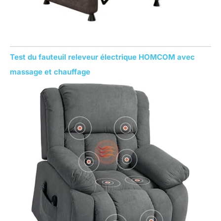
Test du fauteuil releveur électrique HOMCOM avec
massage et chauffage